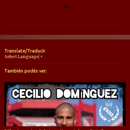
C
o
m
e
n
t
Translate/Traducir
a
Select Language
▼
r
También podés ver:
i
o
s