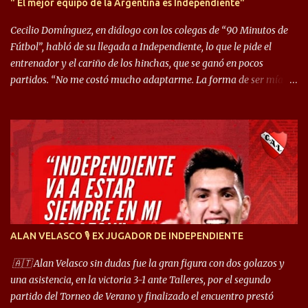
" El mejor equipo de la Argentina es Independiente"
Cecilio Domínguez, en diálogo con los colegas de “90 Minutos de
Fútbol”, habló de su llegada a Independiente, lo que le pide el
entrenador y el cariño de los hinchas, que se ganó en pocos
partidos. “No me costó mucho adaptarme. La forma de ser mía
me ayuda a que me adapte rápidamente, soy un hombre alegre y
abierto. Creo que lo estoy haciendo muy bien. Cuando llegué,
llegué a un Independiente que juega muy dinámico y me gusta
mucho. Me favorece por la forma de jugar mía y eso también
ayudó a que me adapte”. “Me siento mejor por izquierda, pero me
gusta mucho jugar de 9, y juego sin problemas por derecha
también. Jugar de 9 y de extremo por izquierda es diferente. A mi
me gusta jugar por fuera, porque tengo mas posibilidades de
encarar, de enganchar. Pero yo soy un hombre que pica mucho y
ALAN VELASCO 🎙 EX JUGADOR DE INDEPENDIENTE
cuando juego de 9 me gusta, porque estoy un poco más cerca del
arco y tengo más posibilidades”. Sobre lo que le pide el DT,
🇦🇹 Alan Velasco sin dudas fue la gran figura con dos golazos y
comentó: “Cuando juego de 9, obviamente me pide presionar, y
una asistencia, en la victoria 3-1 ante Talleres, por el segundo
cuand...
partido del Torneo de Verano y finalizado el encuentro prestó