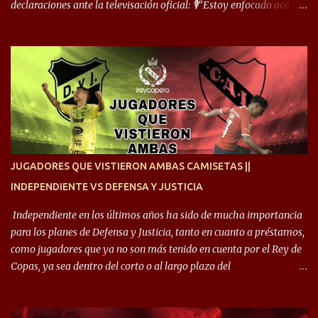
declaraciones ante la televisación oficial: 🎙️“Estoy enfocado acá.
Estoy desde los 9 años y son sensaciones raras las que se me
cruzan. Es toda una vida, van a ser 10 años. Si se tiene que dar algo,
ojalá sea lo mejor para el club y para mí. Independiente va a estar
siempre en mi corazón”. 🎙️“Siempre que me tocó vestir la camiseta
quise dar lo mejor. Si me toca marcharme, estoy agradecido al
hincha”. 🎙️“El equipo hizo un gran trabajo, quedó demostrado en el
resultado. Es nuestro segundo partido, en la pretemporada nos
enfocamos en la preparación física. El grupo está encontrando la
idea que quiere el técnico y eso es importante para todos”.
JUGADORES QUE VISTIERON AMBAS CAMISETAS ||
INDEPENDIENTE VS DEFENSA Y JUSTICIA
Independiente en los últimos años ha sido de mucha importancia
para los planes de Defensa y Justicia, tanto en cuanto a préstamos,
como jugadores que ya no son más tenido en cuenta por el Rey de
Copas, ya sea dentro del corto o al largo plazo del
desprendimiento de los mismos. Comenzando a repasar,
arrancamos con alguien que esta con un gran presente en el
Halcón de Varela, como lo es Brian Romero, quien paso a