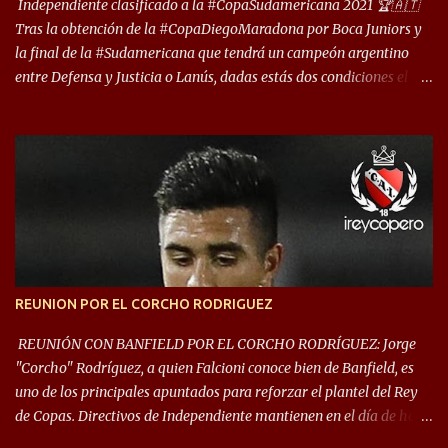
deporte”, afirmó Facundo Moyano. “Creo que Avellaneda...
Independiente clasificado a la #CopaSudamericana 2021 🏆🇦🇹
Tras la obtención de la #CopaDiegoMaradona por Boca Juniors y
la final de la #Sudamericana que tendrá un campeón argentino
entre Defensa y Justicia o Lanús, dadas estás dos condiciones el
Rey de Copas se clasifica a la Copa Sudamericana de este 2021. En
este año, la Sudamericana sufrirá modificaciones en su formato,
que iniciará en fase de grupos con 6 partidos, de los cuales sólo los
primeros de cada grupo jugarán los 8vos. con los 3ros. mejores de
las fases de grupos de la #CopaLibertadores 2021. ¡Este año hay
noche de Copas Rey! ⚽🇦🇹👑🏆.
REUNION POR EL CORCHO RODRIGUEZ
REUNIÓN CON BANFIELD POR EL CORCHO RODRÍGUEZ: Jorge
"Corcho" Rodríguez, a quien Falcioni conoce bien de Banfield, es
uno de los principales apuntados para reforzar el plantel del Rey
de Copas. Directivos de Independiente mantienen en el día de hoy
una reunión para dar comienzo a las negociaciones por el