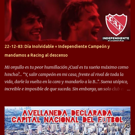
préstamo allí durante el último mercado de pases y ha rendido de
gran manera, convirtiendo goles importantes, sobre todo en la
copa sudamericana. Pero no sucedió lo mismo en cuanto al
rendimiento que ha producido en el Rojo. Pasando a jugadores que
jugaron en Defensa y ahora están en el rojo, tenemos a la dupla
Gastón Togni y Domingo Blanco, donde ambos explotaron
22-12-83: Día Inolvidable = Independiente Campeón y
futbolísticamente hablando en el equipo de Varela, donde, por
mandamos a Racing al descenso
ejemplo, el caso de Mingo llego a ser tenido en cuenta para el
Seleccionado Argentino, rendimiento que aún no ha logrado
Mi orgullo es tu peor humillación ¿Cual es tu sueño máximo como
mostrar en Independiente. En e...
hincha?… “Y, salir campeón en mi casa, frente al rival de toda la
vida, darle la vuelta en la cara y mandarlo a la B…”. Suena utópico,
increible e imposible de que suceda. Sin embargo, un solo club en el
mundo se dió ese lujo y fue el Club Atlético Independiente. Los
hinchas del "Rojo" tienen un doble festejo. Por un lado, la el
campeonato del '83 año consagratorio para el Rojo y, por el otro, el
haber mandado al descenso a su eterno rival. 22 de diciembre de
1983 es una fecha que pocos hinchas de Independiente pueden
dejar en el olvido. Es que ese día, el "Rojo" derrotó a Racing por 2 a