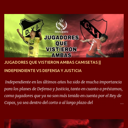
Estoy desde los 9 años y son sensaciones raras las que se me
cruzan. Es toda una vida, van a ser 10 años. Si se tiene que dar algo,
ojalá sea lo mejor para el club y para mí. Independiente va a estar
siempre en mi corazón”. 🎙️“Siempre que me tocó vestir la camiseta
quise dar lo mejor. Si me toca marcharme, estoy agradecido al
hincha”. 🎙️“El equipo hizo un gran trabajo, quedó demostrado en el
resultado. Es nuestro segundo partido, en la pretemporada nos
enfocamos en la preparación física. El grupo está encontrando la
idea que quiere el técnico y eso es importante para todos”.
JUGADORES QUE VISTIERON AMBAS CAMISETAS ||
INDEPENDIENTE VS DEFENSA Y JUSTICIA
Independiente en los últimos años ha sido de mucha importancia
para los planes de Defensa y Justicia, tanto en cuanto a préstamos,
como jugadores que ya no son más tenido en cuenta por el Rey de
Copas, ya sea dentro del corto o al largo plazo del
desprendimiento de los mismos. Comenzando a repasar,
arrancamos con alguien que esta con un gran presente en el
Halcón de Varela, como lo es Brian Romero, quien paso a