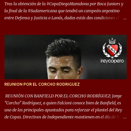
Tras la obtención de la #CopaDiegoMaradona por Boca Juniors y
la final de la #Sudamericana que tendrá un campeón argentino
entre Defensa y Justicia o Lanús, dadas estás dos condiciones el
Rey de Copas se clasifica a la Copa Sudamericana de este 2021. En
este año, la Sudamericana sufrirá modificaciones en su formato,
que iniciará en fase de grupos con 6 partidos, de los cuales sólo los
primeros de cada grupo jugarán los 8vos. con los 3ros. mejores de
las fases de grupos de la #CopaLibertadores 2021. ¡Este año hay
noche de Copas Rey! ⚽🇦🇹👑🏆.
REUNION POR EL CORCHO RODRIGUEZ
REUNIÓN CON BANFIELD POR EL CORCHO RODRÍGUEZ: Jorge
"Corcho" Rodríguez, a quien Falcioni conoce bien de Banfield, es
uno de los principales apuntados para reforzar el plantel del Rey
de Copas. Directivos de Independiente mantienen en el día de hoy
una reunión para dar comienzo a las negociaciones por el