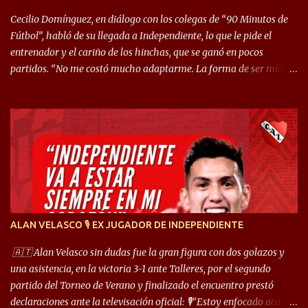
Cecilio Domínguez, en diálogo con los colegas de “90 Minutos de
Fútbol”, habló de su llegada a Independiente, lo que le pide el
entrenador y el cariño de los hinchas, que se ganó en pocos
partidos. “No me costó mucho adaptarme. La forma de ser mía
me ayuda a que me adapte rápidamente, soy un hombre alegre y
abierto. Creo que lo estoy haciendo muy bien. Cuando llegué,
llegué a un Independiente que juega muy dinámico y me gusta
mucho. Me favorece por la forma de jugar mía y eso también
ayudó a que me adapte”. “Me siento mejor por izquierda, pero me
gusta mucho jugar de 9, y juego sin problemas por derecha
también. Jugar de 9 y de extremo por izquierda es diferente. A mi
me gusta jugar por fuera, porque tengo mas posibilidades de
encarar, de enganchar. Pero yo soy un hombre que pica mucho y
ALAN VELASCO 🎙 EX JUGADOR DE INDEPENDIENTE
cuando juego de 9 me gusta, porque estoy un poco más cerca del
arco y tengo más posibilidades”. Sobre lo que le pide el DT,
🇦🇹 Alan Velasco sin dudas fue la gran figura con dos golazos y
comentó: “Cuando juego de 9, obviamente me pide presionar, y
una asistencia, en la victoria 3-1 ante Talleres, por el segundo
cuand...
partido del Torneo de Verano y finalizado el encuentro prestó
declaraciones ante la televisación oficial: 🎙️“Estoy enfocado acá.