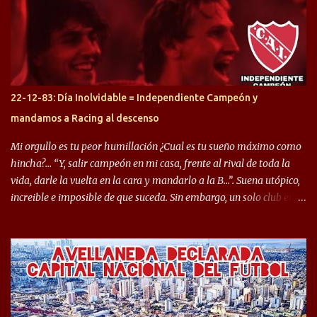
préstamo allí durante el último mercado de pases y ha rendido de
gran manera, convirtiendo goles importantes, sobre todo en la
copa sudamericana. Pero no sucedió lo mismo en cuanto al
rendimiento que ha producido en el Rojo. Pasando a jugadores que
jugaron en Defensa y ahora están en el rojo, tenemos a la dupla
Gastón Togni y Domingo Blanco, donde ambos explotaron
22-12-83: Día Inolvidable = Independiente Campeón y
futbolísticamente hablando en el equipo de Varela, donde, por
mandamos a Racing al descenso
ejemplo, el caso de Mingo llego a ser tenido en cuenta para el
Seleccionado Argentino, rendimiento que aún no ha logrado
Mi orgullo es tu peor humillación ¿Cual es tu sueño máximo como
mostrar en Independiente. En e...
hincha?… “Y, salir campeón en mi casa, frente al rival de toda la
vida, darle la vuelta en la cara y mandarlo a la B…”. Suena utópico,
increible e imposible de que suceda. Sin embargo, un solo club en el
mundo se dió ese lujo y fue el Club Atlético Independiente. Los
hinchas del "Rojo" tienen un doble festejo. Por un lado, la el
campeonato del '83 año consagratorio para el Rojo y, por el otro, el
haber mandado al descenso a su eterno rival. 22 de diciembre de
1983 es una fecha que pocos hinchas de Independiente pueden
dejar en el olvido. Es que ese día, el "Rojo" derrotó a Racing por 2 a
0, se consagró campeón y, además, mandó al descenso a su eterno