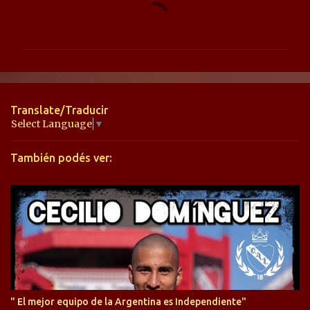
C
o
m
e
n
t
Translate/Traducir
a
Select Language
▼
r
También podés ver:
i
o
s
" El mejor equipo de la Argentina es Independiente"