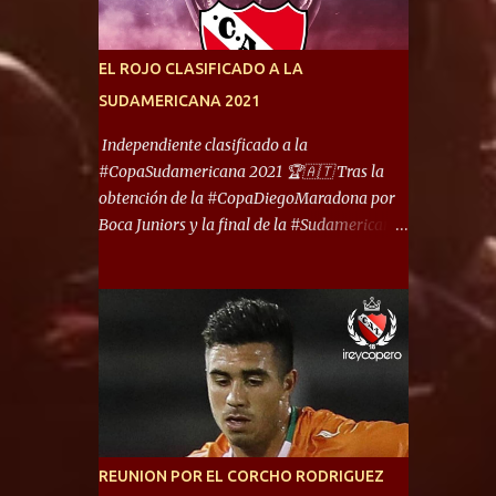
América) los distancian solo 150 metros. Por
ello son protagonistas de un clásico de los
más picantes del fútbol argentino. De ella
EL ROJO CLASIFICADO A LA
también forma parte Arsenal, equipo que
SUDAMERICANA 2021
transitó por la primera división del fútbol
local durante muchos años. Dock Sud es otro
Independiente clasificado a la
de los que comparten esas tierras, aunque el
#CopaSudamericana 2021 🏆🇦🇹 Tras la
foco de atención es la convivencia
obtención de la #CopaDiegoMaradona por
Independiente - Racing. “No encuentro, más
Boca Juniors y la final de la #Sudamericana
allá de Capital Federal, una ciudad que
que tendrá un campeón argentino entre
reúna tantos logros deportivos, tantos
Defensa y Justicia o Lanús, dadas estás dos
clubes y tanta gente en este deporte”,
condiciones el Rey de Copas se clasifica a la
afirmó Facundo Moyano. “Creo que
Copa Sudamericana de este 2021. En este
Avellaneda...
año, la Sudamericana sufrirá modificaciones
en su formato, que iniciará en fase de grupos
con 6 partidos, de los cuales sólo los
primeros de cada grupo jugarán los 8vos.
con los 3ros. mejores de las fases de grupos
REUNION POR EL CORCHO RODRIGUEZ
de la #CopaLibertadores 2021. ¡Este año hay