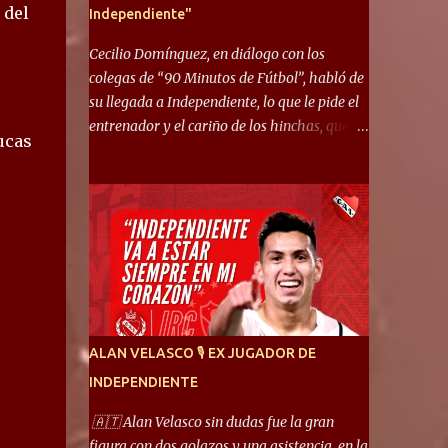
 del
Independiente"
Cecilio Domínguez, en diálogo con los
colegas de “90 Minutos de Fútbol”, habló de
su llegada a Independiente, lo que le pide el
entrenador y el cariño de los hinchas, que se
ucas
ganó en pocos partidos. “No me costó
mucho adaptarme. La forma de ser mía me
ayuda a que me adapte rápidamente, soy un
hombre alegre y abierto. Creo que lo estoy
haciendo muy bien. Cuando llegué, llegué a
un Independiente que juega muy dinámico y
me gusta mucho. Me favorece por la forma
de jugar mía y eso también ayudó a que me
adapte”. “Me siento mejor por izquierda,
ALAN VELASCO 🎙 EX JUGADOR DE
pero me gusta mucho jugar de 9, y juego sin
INDEPENDIENTE
problemas por derecha también. Jugar de 9
y de extremo por izquierda es diferente. A mi
🇦🇹 Alan Velasco sin dudas fue la gran
me gusta jugar por fuera, porque tengo mas
figura con dos golazos y una asistencia, en la