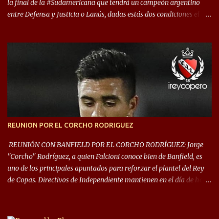
la final de la #Sudamericana que tendrá un campeón argentino
entre Defensa y Justicia o Lanús, dadas estás dos condiciones el
Rey de Copas se clasifica a la Copa Sudamericana de este 2021. En
este año, la Sudamericana sufrirá modificaciones en su formato,
que iniciará en fase de grupos con 6 partidos, de los cuales sólo los
primeros de cada grupo jugarán los 8vos. con los 3ros. mejores de
las fases de grupos de la #CopaLibertadores 2021. ¡Este año hay
noche de Copas Rey! ⚽🇦🇹👑🏆.
REUNION POR EL CORCHO RODRIGUEZ
REUNIÓN CON BANFIELD POR EL CORCHO RODRÍGUEZ: Jorge
"Corcho" Rodríguez, a quien Falcioni conoce bien de Banfield, es
uno de los principales apuntados para reforzar el plantel del Rey
de Copas. Directivos de Independiente mantienen en el día de hoy
una reunión para dar comienzo a las negociaciones por el
mediocampista del Taladro. La CD de Avellaneda ofrecerá un
préstamo con opción de compra pero, por lo que se sabe, Banfield