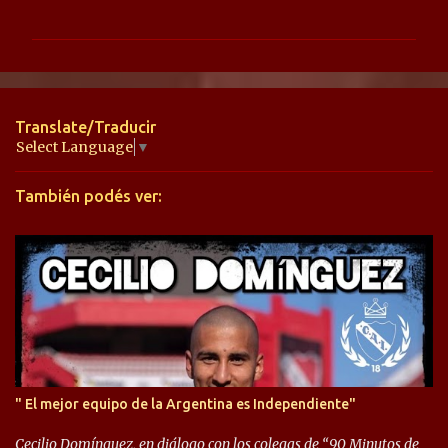
o
m
e
n
t
Translate/Traducir
a
Select Language
▼
r
También podés ver:
i
o
s
" El mejor equipo de la Argentina es Independiente"
Cecilio Domínguez, en diálogo con los colegas de “90 Minutos de