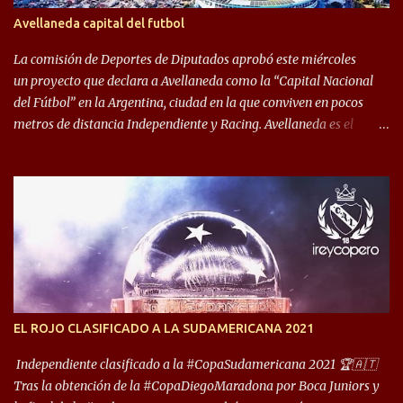
algo totalmente inusual para estas épocas, donde la violencia no
Avellaneda capital del futbol
permite encuentros de riesgo sobre el final de los torneos. En la
década del ochenta y con una democracia flo...
La comisión de Deportes de Diputados aprobó este miércoles
un proyecto que declara a Avellaneda como la “Capital Nacional
del Fútbol” en la Argentina, ciudad en la que conviven en pocos
metros de distancia Independiente y Racing. Avellaneda es el
hogar dos de los clubes denominados “cinco grandes”, tienen sus
predios separados por 50 metros y a sus estadios (Cilindro y
Libertadores de América) los distancian solo 150 metros. Por ello
son protagonistas de un clásico de los más picantes del fútbol
argentino. De ella también forma parte Arsenal, equipo que
transitó por la primera división del fútbol local durante muchos
años. Dock Sud es otro de los que comparten esas tierras, aunque el
foco de atención es la convivencia Independiente - Racing. “No
encuentro, más allá de Capital Federal, una ciudad que
EL ROJO CLASIFICADO A LA SUDAMERICANA 2021
reúna tantos logros deportivos, tantos clubes y tanta gente en este
deporte”, afirmó Facundo Moyano. “Creo que Avellaneda...
Independiente clasificado a la #CopaSudamericana 2021 🏆🇦🇹
Tras la obtención de la #CopaDiegoMaradona por Boca Juniors y