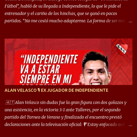
Fútbol”, habló de su llegada a Independiente, lo que le pide el
entrenador y el cariño de los hinchas, que se ganó en pocos
partidos. “No me costó mucho adaptarme. La forma de ser mía
me ayuda a que me adapte rápidamente, soy un hombre alegre y
abierto. Creo que lo estoy haciendo muy bien. Cuando llegué,
llegué a un Independiente que juega muy dinámico y me gusta
mucho. Me favorece por la forma de jugar mía y eso también
ayudó a que me adapte”. “Me siento mejor por izquierda, pero me
gusta mucho jugar de 9, y juego sin problemas por derecha
también. Jugar de 9 y de extremo por izquierda es diferente. A mi
me gusta jugar por fuera, porque tengo mas posibilidades de
encarar, de enganchar. Pero yo soy un hombre que pica mucho y
ALAN VELASCO 🎙 EX JUGADOR DE INDEPENDIENTE
cuando juego de 9 me gusta, porque estoy un poco más cerca del
arco y tengo más posibilidades”. Sobre lo que le pide el DT,
🇦🇹 Alan Velasco sin dudas fue la gran figura con dos golazos y
comentó: “Cuando juego de 9, obviamente me pide presionar, y
una asistencia, en la victoria 3-1 ante Talleres, por el segundo
cuand...
partido del Torneo de Verano y finalizado el encuentro prestó
declaraciones ante la televisación oficial: 🎙️“Estoy enfocado acá.
Estoy desde los 9 años y son sensaciones raras las que se me