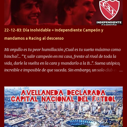
copa sudamericana. Pero no sucedió lo mismo en cuanto al
rendimiento que ha producido en el Rojo. Pasando a jugadores que
jugaron en Defensa y ahora están en el rojo, tenemos a la dupla
Gastón Togni y Domingo Blanco, donde ambos explotaron
22-12-83: Día Inolvidable = Independiente Campeón y
futbolísticamente hablando en el equipo de Varela, donde, por
mandamos a Racing al descenso
ejemplo, el caso de Mingo llego a ser tenido en cuenta para el
Seleccionado Argentino, rendimiento que aún no ha logrado
Mi orgullo es tu peor humillación ¿Cual es tu sueño máximo como
mostrar en Independiente. En e...
hincha?… “Y, salir campeón en mi casa, frente al rival de toda la
vida, darle la vuelta en la cara y mandarlo a la B…”. Suena utópico,
increible e imposible de que suceda. Sin embargo, un solo club en el
mundo se dió ese lujo y fue el Club Atlético Independiente. Los
hinchas del "Rojo" tienen un doble festejo. Por un lado, la el
campeonato del '83 año consagratorio para el Rojo y, por el otro, el
haber mandado al descenso a su eterno rival. 22 de diciembre de
1983 es una fecha que pocos hinchas de Independiente pueden
dejar en el olvido. Es que ese día, el "Rojo" derrotó a Racing por 2 a
0, se consagró campeón y, además, mandó al descenso a su eterno
rival. El clásico de Avellaneda marcó el epílogo del campeonato,