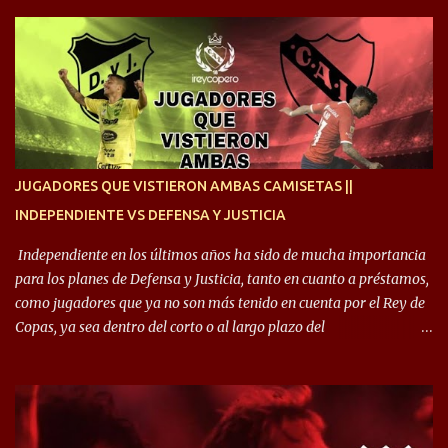
cruzan. Es toda una vida, van a ser 10 años. Si se tiene que dar algo,
ojalá sea lo mejor para el club y para mí. Independiente va a estar
siempre en mi corazón”. 🎙️“Siempre que me tocó vestir la camiseta
quise dar lo mejor. Si me toca marcharme, estoy agradecido al
hincha”. 🎙️“El equipo hizo un gran trabajo, quedó demostrado en el
resultado. Es nuestro segundo partido, en la pretemporada nos
enfocamos en la preparación física. El grupo está encontrando la
idea que quiere el técnico y eso es importante para todos”.
JUGADORES QUE VISTIERON AMBAS CAMISETAS ||
INDEPENDIENTE VS DEFENSA Y JUSTICIA
Independiente en los últimos años ha sido de mucha importancia
para los planes de Defensa y Justicia, tanto en cuanto a préstamos,
como jugadores que ya no son más tenido en cuenta por el Rey de
Copas, ya sea dentro del corto o al largo plazo del
desprendimiento de los mismos. Comenzando a repasar,
arrancamos con alguien que esta con un gran presente en el
Halcón de Varela, como lo es Brian Romero, quien paso a
préstamo allí durante el último mercado de pases y ha rendido de
gran manera, convirtiendo goles importantes, sobre todo en la