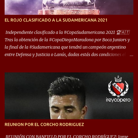
años. Dock Sud es otro de los que comparten esas tierras, aunque el
foco de atención es la convivencia Independiente - Racing. “No
encuentro, más allá de Capital Federal, una ciudad que
EL ROJO CLASIFICADO A LA SUDAMERICANA 2021
reúna tantos logros deportivos, tantos clubes y tanta gente en este
deporte”, afirmó Facundo Moyano. “Creo que Avellaneda...
Independiente clasificado a la #CopaSudamericana 2021 🏆🇦🇹
Tras la obtención de la #CopaDiegoMaradona por Boca Juniors y
la final de la #Sudamericana que tendrá un campeón argentino
entre Defensa y Justicia o Lanús, dadas estás dos condiciones el
Rey de Copas se clasifica a la Copa Sudamericana de este 2021. En
este año, la Sudamericana sufrirá modificaciones en su formato,
que iniciará en fase de grupos con 6 partidos, de los cuales sólo los
primeros de cada grupo jugarán los 8vos. con los 3ros. mejores de
las fases de grupos de la #CopaLibertadores 2021. ¡Este año hay
noche de Copas Rey! ⚽🇦🇹👑🏆.
REUNION POR EL CORCHO RODRIGUEZ
REUNIÓN CON BANFIELD POR EL CORCHO RODRÍGUEZ: Jorge