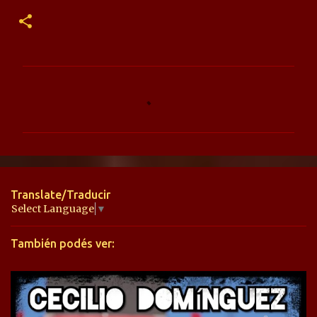
C
o
m
e
n
t
Translate/Traducir
a
Select Language
▼
r
También podés ver:
i
o
s