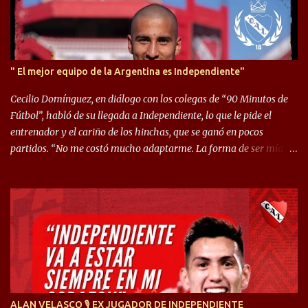
" El mejor equipo de la Argentina es Independiente"
Cecilio Domínguez, en diálogo con los colegas de “90 Minutos de
Fútbol”, habló de su llegada a Independiente, lo que le pide el
entrenador y el cariño de los hinchas, que se ganó en pocos
partidos. “No me costó mucho adaptarme. La forma de ser mía
me ayuda a que me adapte rápidamente, soy un hombre alegre y
abierto. Creo que lo estoy haciendo muy bien. Cuando llegué,
llegué a un Independiente que juega muy dinámico y me gusta
mucho. Me favorece por la forma de jugar mía y eso también
ayudó a que me adapte”. “Me siento mejor por izquierda, pero me
gusta mucho jugar de 9, y juego sin problemas por derecha
también. Jugar de 9 y de extremo por izquierda es diferente. A mi
me gusta jugar por fuera, porque tengo mas posibilidades de
encarar, de enganchar. Pero yo soy un hombre que pica mucho y
ALAN VELASCO 🎙 EX JUGADOR DE INDEPENDIENTE