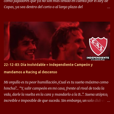
como jugadores que ya no son más tenido en cuenta por el Rey de
Copas, ya sea dentro del corto o al largo plazo del
desprendimiento de los mismos. Comenzando a repasar,
arrancamos con alguien que esta con un gran presente en el
Halcón de Varela, como lo es Brian Romero, quien paso a
préstamo allí durante el último mercado de pases y ha rendido de
gran manera, convirtiendo goles importantes, sobre todo en la
copa sudamericana. Pero no sucedió lo mismo en cuanto al
rendimiento que ha producido en el Rojo. Pasando a jugadores que
jugaron en Defensa y ahora están en el rojo, tenemos a la dupla
Gastón Togni y Domingo Blanco, donde ambos explotaron
22-12-83: Día Inolvidable = Independiente Campeón y
futbolísticamente hablando en el equipo de Varela, donde, por
mandamos a Racing al descenso
ejemplo, el caso de Mingo llego a ser tenido en cuenta para el
Seleccionado Argentino, rendimiento que aún no ha logrado
Mi orgullo es tu peor humillación ¿Cual es tu sueño máximo como
mostrar en Independiente. En e...
hincha?… “Y, salir campeón en mi casa, frente al rival de toda la
vida, darle la vuelta en la cara y mandarlo a la B…”. Suena utópico,
increible e imposible de que suceda. Sin embargo, un solo club en el
mundo se dió ese lujo y fue el Club Atlético Independiente. Los
hinchas del "Rojo" tienen un doble festejo. Por un lado, la el