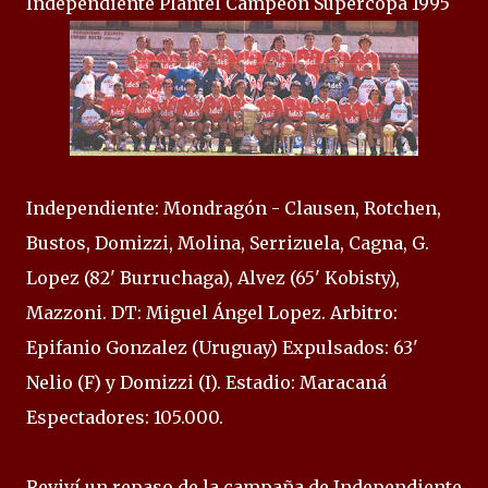
Independiente Plantel Campeón Supercopa 1995
Independiente: Mondragón - Clausen, Rotchen,
Bustos, Domizzi, Molina, Serrizuela, Cagna, G.
Lopez (82' Burruchaga), Alvez (65' Kobisty),
Mazzoni. DT: Miguel Ángel Lopez. Arbitro:
Epifanio Gonzalez (Uruguay) Expulsados: 63'
Nelio (F) y Domizzi (I). Estadio: Maracaná
Espectadores: 105.000.
Reviví un repaso de la campaña de Independiente