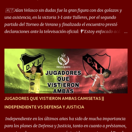
cuando juego de 9 me gusta, porque estoy un poco más cerca del
arco y tengo más posibilidades”. Sobre lo que le pide el DT,
🇦🇹 Alan Velasco sin dudas fue la gran figura con dos golazos y
comentó: “Cuando juego de 9, obviamente me pide presionar, y
una asistencia, en la victoria 3-1 ante Talleres, por el segundo
cuand...
partido del Torneo de Verano y finalizado el encuentro prestó
declaraciones ante la televisación oficial: 🎙️“Estoy enfocado acá.
Estoy desde los 9 años y son sensaciones raras las que se me
cruzan. Es toda una vida, van a ser 10 años. Si se tiene que dar algo,
ojalá sea lo mejor para el club y para mí. Independiente va a estar
siempre en mi corazón”. 🎙️“Siempre que me tocó vestir la camiseta
quise dar lo mejor. Si me toca marcharme, estoy agradecido al
hincha”. 🎙️“El equipo hizo un gran trabajo, quedó demostrado en el
resultado. Es nuestro segundo partido, en la pretemporada nos
enfocamos en la preparación física. El grupo está encontrando la
idea que quiere el técnico y eso es importante para todos”.
JUGADORES QUE VISTIERON AMBAS CAMISETAS ||
INDEPENDIENTE VS DEFENSA Y JUSTICIA
Independiente en los últimos años ha sido de mucha importancia
para los planes de Defensa y Justicia, tanto en cuanto a préstamos,