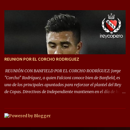
Rey de Copas se clasifica a la Copa Sudamericana de este 2021. En
este año, la Sudamericana sufrirá modificaciones en su formato,
que iniciará en fase de grupos con 6 partidos, de los cuales sólo los
primeros de cada grupo jugarán los 8vos. con los 3ros. mejores de
las fases de grupos de la #CopaLibertadores 2021. ¡Este año hay
noche de Copas Rey! ⚽🇦🇹👑🏆.
REUNION POR EL CORCHO RODRIGUEZ
REUNIÓN CON BANFIELD POR EL CORCHO RODRÍGUEZ: Jorge
"Corcho" Rodríguez, a quien Falcioni conoce bien de Banfield, es
uno de los principales apuntados para reforzar el plantel del Rey
de Copas. Directivos de Independiente mantienen en el día de hoy
una reunión para dar comienzo a las negociaciones por el
mediocampista del Taladro. La CD de Avellaneda ofrecerá un
préstamo con opción de compra pero, por lo que se sabe, Banfield
busca vender al menos el 50% del pase por una cifra cercana a los
1,5 millones de dólares. El volante central titular del Banfield y