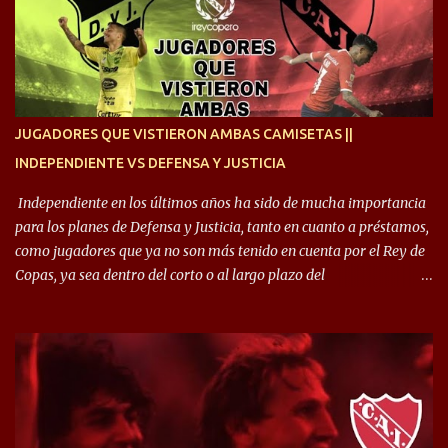
siempre en mi corazón”. 🎙️“Siempre que me tocó vestir la camiseta
quise dar lo mejor. Si me toca marcharme, estoy agradecido al
hincha”. 🎙️“El equipo hizo un gran trabajo, quedó demostrado en el
resultado. Es nuestro segundo partido, en la pretemporada nos
enfocamos en la preparación física. El grupo está encontrando la
idea que quiere el técnico y eso es importante para todos”.
JUGADORES QUE VISTIERON AMBAS CAMISETAS ||
INDEPENDIENTE VS DEFENSA Y JUSTICIA
Independiente en los últimos años ha sido de mucha importancia
para los planes de Defensa y Justicia, tanto en cuanto a préstamos,
como jugadores que ya no son más tenido en cuenta por el Rey de
Copas, ya sea dentro del corto o al largo plazo del
desprendimiento de los mismos. Comenzando a repasar,
arrancamos con alguien que esta con un gran presente en el
Halcón de Varela, como lo es Brian Romero, quien paso a
préstamo allí durante el último mercado de pases y ha rendido de
gran manera, convirtiendo goles importantes, sobre todo en la
copa sudamericana. Pero no sucedió lo mismo en cuanto al
rendimiento que ha producido en el Rojo. Pasando a jugadores que