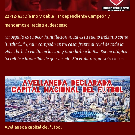
jugaron en Defensa y ahora están en el rojo, tenemos a la dupla
Gastón Togni y Domingo Blanco, donde ambos explotaron
22-12-83: Día Inolvidable = Independiente Campeón y
futbolísticamente hablando en el equipo de Varela, donde, por
mandamos a Racing al descenso
ejemplo, el caso de Mingo llego a ser tenido en cuenta para el
Seleccionado Argentino, rendimiento que aún no ha logrado
Mi orgullo es tu peor humillación ¿Cual es tu sueño máximo como
mostrar en Independiente. En e...
hincha?… “Y, salir campeón en mi casa, frente al rival de toda la
vida, darle la vuelta en la cara y mandarlo a la B…”. Suena utópico,
increible e imposible de que suceda. Sin embargo, un solo club en el
mundo se dió ese lujo y fue el Club Atlético Independiente. Los
hinchas del "Rojo" tienen un doble festejo. Por un lado, la el
campeonato del '83 año consagratorio para el Rojo y, por el otro, el
haber mandado al descenso a su eterno rival. 22 de diciembre de
1983 es una fecha que pocos hinchas de Independiente pueden
dejar en el olvido. Es que ese día, el "Rojo" derrotó a Racing por 2 a
0, se consagró campeón y, además, mandó al descenso a su eterno
rival. El clásico de Avellaneda marcó el epílogo del campeonato,
algo totalmente inusual para estas épocas, donde la violencia no
Avellaneda capital del futbol
permite encuentros de riesgo sobre el final de los torneos. En la