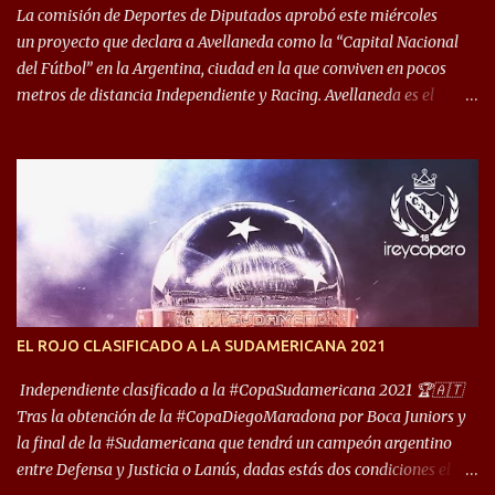
década del ochenta y con una democracia flo...
La comisión de Deportes de Diputados aprobó este miércoles
un proyecto que declara a Avellaneda como la “Capital Nacional
del Fútbol” en la Argentina, ciudad en la que conviven en pocos
metros de distancia Independiente y Racing. Avellaneda es el
hogar dos de los clubes denominados “cinco grandes”, tienen sus
predios separados por 50 metros y a sus estadios (Cilindro y
Libertadores de América) los distancian solo 150 metros. Por ello
son protagonistas de un clásico de los más picantes del fútbol
argentino. De ella también forma parte Arsenal, equipo que
transitó por la primera división del fútbol local durante muchos
años. Dock Sud es otro de los que comparten esas tierras, aunque el
foco de atención es la convivencia Independiente - Racing. “No
encuentro, más allá de Capital Federal, una ciudad que
EL ROJO CLASIFICADO A LA SUDAMERICANA 2021
reúna tantos logros deportivos, tantos clubes y tanta gente en este
deporte”, afirmó Facundo Moyano. “Creo que Avellaneda...
Independiente clasificado a la #CopaSudamericana 2021 🏆🇦🇹
Tras la obtención de la #CopaDiegoMaradona por Boca Juniors y
la final de la #Sudamericana que tendrá un campeón argentino
entre Defensa y Justicia o Lanús, dadas estás dos condiciones el