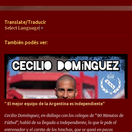
e
n
t
Translate/Traducir
a
Select Language
▼
r
También podés ver:
i
o
s
" El mejor equipo de la Argentina es Independiente"
Cecilio Domínguez, en diálogo con los colegas de “90 Minutos de
Fútbol”, habló de su llegada a Independiente, lo que le pide el
entrenador y el cariño de los hinchas, que se ganó en pocos