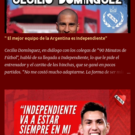
" El mejor equipo de la Argentina es Independiente"
Cecilio Domínguez, en diálogo con los colegas de “90 Minutos de
Fútbol”, habló de su llegada a Independiente, lo que le pide el
entrenador y el cariño de los hinchas, que se ganó en pocos
partidos. “No me costó mucho adaptarme. La forma de ser mía
me ayuda a que me adapte rápidamente, soy un hombre alegre y
abierto. Creo que lo estoy haciendo muy bien. Cuando llegué,
llegué a un Independiente que juega muy dinámico y me gusta
mucho. Me favorece por la forma de jugar mía y eso también
ayudó a que me adapte”. “Me siento mejor por izquierda, pero me
gusta mucho jugar de 9, y juego sin problemas por derecha
también. Jugar de 9 y de extremo por izquierda es diferente. A mi
me gusta jugar por fuera, porque tengo mas posibilidades de