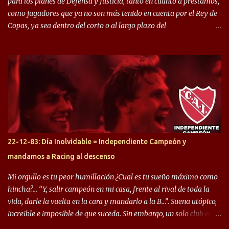
para los planes de Defensa y Justicia, tanto en cuanto a préstamos,
como jugadores que ya no son más tenido en cuenta por el Rey de
Copas, ya sea dentro del corto o al largo plazo del
desprendimiento de los mismos. Comenzando a repasar,
arrancamos con alguien que esta con un gran presente en el
Halcón de Varela, como lo es Brian Romero, quien paso a
préstamo allí durante el último mercado de pases y ha rendido de
gran manera, convirtiendo goles importantes, sobre todo en la
copa sudamericana. Pero no sucedió lo mismo en cuanto al
rendimiento que ha producido en el Rojo. Pasando a jugadores que
jugaron en Defensa y ahora están en el rojo, tenemos a la dupla
Gastón Togni y Domingo Blanco, donde ambos explotaron
22-12-83: Día Inolvidable = Independiente Campeón y
futbolísticamente hablando en el equipo de Varela, donde, por
mandamos a Racing al descenso
ejemplo, el caso de Mingo llego a ser tenido en cuenta para el
Seleccionado Argentino, rendimiento que aún no ha logrado
Mi orgullo es tu peor humillación ¿Cual es tu sueño máximo como
mostrar en Independiente. En e...
hincha?… “Y, salir campeón en mi casa, frente al rival de toda la
vida, darle la vuelta en la cara y mandarlo a la B…”. Suena utópico,
increible e imposible de que suceda. Sin embargo, un solo club en el
mundo se dió ese lujo y fue el Club Atlético Independiente. Los