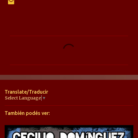
C
o
m
e
n
t
Translate/Traducir
a
Select Language
▼
r
También podés ver:
i
o
s