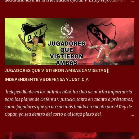
declaraciones ante la televisación oficial: 🎙️“Estoy enfocado acá.
Estoy desde los 9 años y son sensaciones raras las que se me
cruzan. Es toda una vida, van a ser 10 años. Si se tiene que dar algo,
ojalá sea lo mejor para el club y para mí. Independiente va a estar
siempre en mi corazón”. 🎙️“Siempre que me tocó vestir la camiseta
quise dar lo mejor. Si me toca marcharme, estoy agradecido al
hincha”. 🎙️“El equipo hizo un gran trabajo, quedó demostrado en el
resultado. Es nuestro segundo partido, en la pretemporada nos
enfocamos en la preparación física. El grupo está encontrando la
idea que quiere el técnico y eso es importante para todos”.
JUGADORES QUE VISTIERON AMBAS CAMISETAS ||
INDEPENDIENTE VS DEFENSA Y JUSTICIA
Independiente en los últimos años ha sido de mucha importancia
para los planes de Defensa y Justicia, tanto en cuanto a préstamos,
como jugadores que ya no son más tenido en cuenta por el Rey de
Copas, ya sea dentro del corto o al largo plazo del
desprendimiento de los mismos. Comenzando a repasar,
arrancamos con alguien que esta con un gran presente en el
Halcón de Varela, como lo es Brian Romero, quien paso a