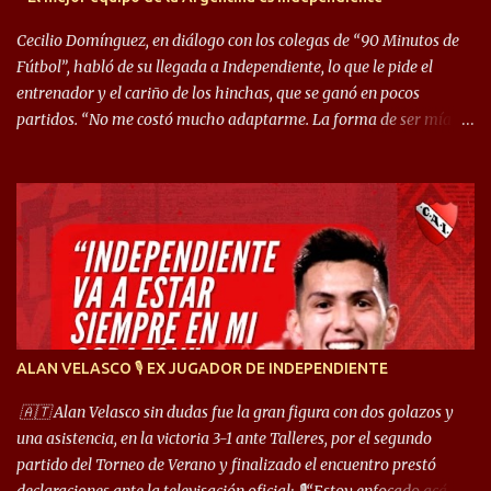
Cecilio Domínguez, en diálogo con los colegas de “90 Minutos de
Fútbol”, habló de su llegada a Independiente, lo que le pide el
entrenador y el cariño de los hinchas, que se ganó en pocos
partidos. “No me costó mucho adaptarme. La forma de ser mía
me ayuda a que me adapte rápidamente, soy un hombre alegre y
abierto. Creo que lo estoy haciendo muy bien. Cuando llegué,
llegué a un Independiente que juega muy dinámico y me gusta
mucho. Me favorece por la forma de jugar mía y eso también
ayudó a que me adapte”. “Me siento mejor por izquierda, pero me
gusta mucho jugar de 9, y juego sin problemas por derecha
también. Jugar de 9 y de extremo por izquierda es diferente. A mi
me gusta jugar por fuera, porque tengo mas posibilidades de
encarar, de enganchar. Pero yo soy un hombre que pica mucho y
ALAN VELASCO 🎙 EX JUGADOR DE INDEPENDIENTE
cuando juego de 9 me gusta, porque estoy un poco más cerca del
arco y tengo más posibilidades”. Sobre lo que le pide el DT,
🇦🇹 Alan Velasco sin dudas fue la gran figura con dos golazos y
comentó: “Cuando juego de 9, obviamente me pide presionar, y
una asistencia, en la victoria 3-1 ante Talleres, por el segundo
cuand...
partido del Torneo de Verano y finalizado el encuentro prestó