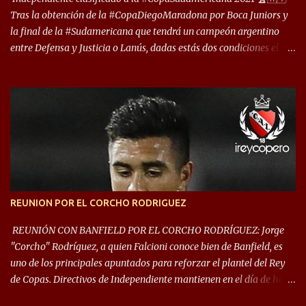
Tras la obtención de la #CopaDiegoMaradona por Boca Juniors y
la final de la #Sudamericana que tendrá un campeón argentino
entre Defensa y Justicia o Lanús, dadas estás dos condiciones el
Rey de Copas se clasifica a la Copa Sudamericana de este 2021. En
este año, la Sudamericana sufrirá modificaciones en su formato,
que iniciará en fase de grupos con 6 partidos, de los cuales sólo los
primeros de cada grupo jugarán los 8vos. con los 3ros. mejores de
las fases de grupos de la #CopaLibertadores 2021. ¡Este año hay
noche de Copas Rey! ⚽🇦🇹👑🏆.
REUNION POR EL CORCHO RODRIGUEZ
REUNIÓN CON BANFIELD POR EL CORCHO RODRÍGUEZ: Jorge
"Corcho" Rodríguez, a quien Falcioni conoce bien de Banfield, es
uno de los principales apuntados para reforzar el plantel del Rey
de Copas. Directivos de Independiente mantienen en el día de hoy
una reunión para dar comienzo a las negociaciones por el