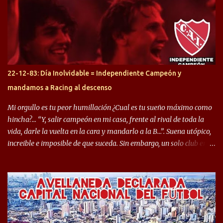
préstamo allí durante el último mercado de pases y ha rendido de
gran manera, convirtiendo goles importantes, sobre todo en la
copa sudamericana. Pero no sucedió lo mismo en cuanto al
rendimiento que ha producido en el Rojo. Pasando a jugadores que
jugaron en Defensa y ahora están en el rojo, tenemos a la dupla
Gastón Togni y Domingo Blanco, donde ambos explotaron
22-12-83: Día Inolvidable = Independiente Campeón y
futbolísticamente hablando en el equipo de Varela, donde, por
mandamos a Racing al descenso
ejemplo, el caso de Mingo llego a ser tenido en cuenta para el
Seleccionado Argentino, rendimiento que aún no ha logrado
Mi orgullo es tu peor humillación ¿Cual es tu sueño máximo como
mostrar en Independiente. En e...
hincha?… “Y, salir campeón en mi casa, frente al rival de toda la
vida, darle la vuelta en la cara y mandarlo a la B…”. Suena utópico,
increible e imposible de que suceda. Sin embargo, un solo club en el
mundo se dió ese lujo y fue el Club Atlético Independiente. Los
hinchas del "Rojo" tienen un doble festejo. Por un lado, la el
campeonato del '83 año consagratorio para el Rojo y, por el otro, el
haber mandado al descenso a su eterno rival. 22 de diciembre de
1983 es una fecha que pocos hinchas de Independiente pueden
dejar en el olvido. Es que ese día, el "Rojo" derrotó a Racing por 2 a