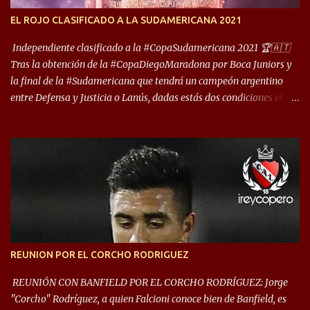
encuentro, más allá de Capital Federal, una ciudad que
EL ROJO CLASIFICADO A LA SUDAMERICANA 2021
reúna tantos logros deportivos, tantos clubes y tanta gente en este
deporte”, afirmó Facundo Moyano. “Creo que Avellaneda...
Independiente clasificado a la #CopaSudamericana 2021 🏆🇦🇹
Tras la obtención de la #CopaDiegoMaradona por Boca Juniors y
la final de la #Sudamericana que tendrá un campeón argentino
entre Defensa y Justicia o Lanús, dadas estás dos condiciones el
Rey de Copas se clasifica a la Copa Sudamericana de este 2021. En
este año, la Sudamericana sufrirá modificaciones en su formato,
que iniciará en fase de grupos con 6 partidos, de los cuales sólo los
primeros de cada grupo jugarán los 8vos. con los 3ros. mejores de
las fases de grupos de la #CopaLibertadores 2021. ¡Este año hay
noche de Copas Rey! ⚽🇦🇹👑🏆.
REUNION POR EL CORCHO RODRIGUEZ
REUNIÓN CON BANFIELD POR EL CORCHO RODRÍGUEZ: Jorge
"Corcho" Rodríguez, a quien Falcioni conoce bien de Banfield, es