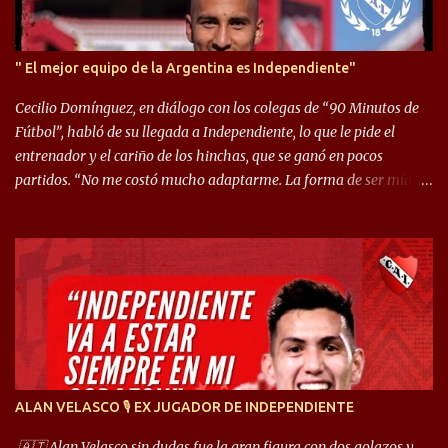
" El mejor equipo de la Argentina es Independiente"
Cecilio Domínguez, en diálogo con los colegas de “90 Minutos de
Fútbol”, habló de su llegada a Independiente, lo que le pide el
entrenador y el cariño de los hinchas, que se ganó en pocos
partidos. “No me costó mucho adaptarme. La forma de ser mía
me ayuda a que me adapte rápidamente, soy un hombre alegre y
abierto. Creo que lo estoy haciendo muy bien. Cuando llegué,
llegué a un Independiente que juega muy dinámico y me gusta
mucho. Me favorece por la forma de jugar mía y eso también
ayudó a que me adapte”. “Me siento mejor por izquierda, pero me
gusta mucho jugar de 9, y juego sin problemas por derecha
también. Jugar de 9 y de extremo por izquierda es diferente. A mi
me gusta jugar por fuera, porque tengo mas posibilidades de
encarar, de enganchar. Pero yo soy un hombre que pica mucho y
ALAN VELASCO 🎙 EX JUGADOR DE INDEPENDIENTE
cuando juego de 9 me gusta, porque estoy un poco más cerca del
arco y tengo más posibilidades”. Sobre lo que le pide el DT,
🇦🇹 Alan Velasco sin dudas fue la gran figura con dos golazos y