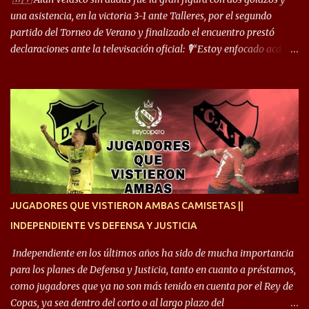
comentó: “Cuando juego de 9, obviamente me pide presionar, y
una asistencia, en la victoria 3-1 ante Talleres, por el segundo
cuand...
partido del Torneo de Verano y finalizado el encuentro prestó
declaraciones ante la televisación oficial: 🎙️“Estoy enfocado acá.
Estoy desde los 9 años y son sensaciones raras las que se me
cruzan. Es toda una vida, van a ser 10 años. Si se tiene que dar algo,
ojalá sea lo mejor para el club y para mí. Independiente va a estar
siempre en mi corazón”. 🎙️“Siempre que me tocó vestir la camiseta
quise dar lo mejor. Si me toca marcharme, estoy agradecido al
hincha”. 🎙️“El equipo hizo un gran trabajo, quedó demostrado en el
resultado. Es nuestro segundo partido, en la pretemporada nos
enfocamos en la preparación física. El grupo está encontrando la
idea que quiere el técnico y eso es importante para todos”.
JUGADORES QUE VISTIERON AMBAS CAMISETAS ||
INDEPENDIENTE VS DEFENSA Y JUSTICIA
Independiente en los últimos años ha sido de mucha importancia
para los planes de Defensa y Justicia, tanto en cuanto a préstamos,
como jugadores que ya no son más tenido en cuenta por el Rey de
Copas, ya sea dentro del corto o al largo plazo del