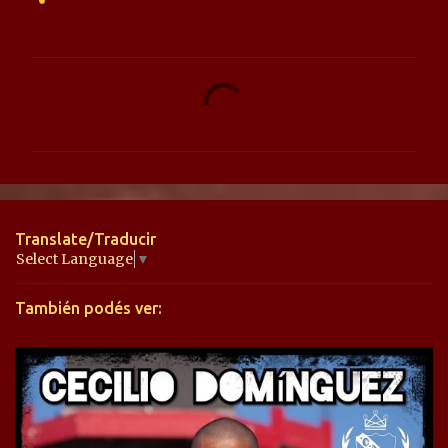
C
o
m
e
n
t
Translate/Traducir
a
Select Language
▼
r
También podés ver:
i
o
s