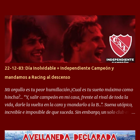
desprendimiento de los mismos. Comenzando a repasar,
arrancamos con alguien que esta con un gran presente en el
Halcón de Varela, como lo es Brian Romero, quien paso a
préstamo allí durante el último mercado de pases y ha rendido de
gran manera, convirtiendo goles importantes, sobre todo en la
copa sudamericana. Pero no sucedió lo mismo en cuanto al
rendimiento que ha producido en el Rojo. Pasando a jugadores que
jugaron en Defensa y ahora están en el rojo, tenemos a la dupla
Gastón Togni y Domingo Blanco, donde ambos explotaron
22-12-83: Día Inolvidable = Independiente Campeón y
futbolísticamente hablando en el equipo de Varela, donde, por
mandamos a Racing al descenso
ejemplo, el caso de Mingo llego a ser tenido en cuenta para el
Seleccionado Argentino, rendimiento que aún no ha logrado
Mi orgullo es tu peor humillación ¿Cual es tu sueño máximo como
mostrar en Independiente. En e...
hincha?… “Y, salir campeón en mi casa, frente al rival de toda la
vida, darle la vuelta en la cara y mandarlo a la B…”. Suena utópico,
increible e imposible de que suceda. Sin embargo, un solo club en el
mundo se dió ese lujo y fue el Club Atlético Independiente. Los
hinchas del "Rojo" tienen un doble festejo. Por un lado, la el
campeonato del '83 año consagratorio para el Rojo y, por el otro, el