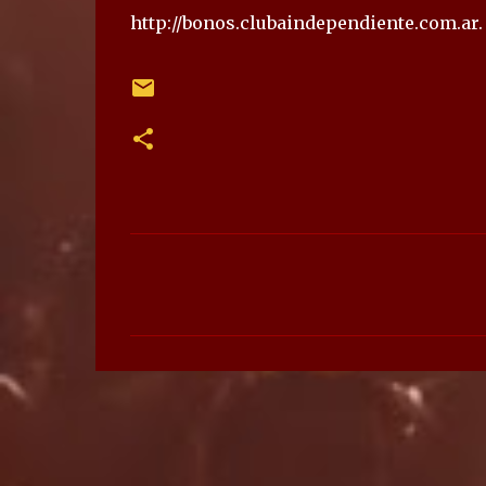
http://bonos.clubaindependiente.com.ar.
C
o
m
e
n
t
a
r