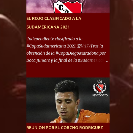
América) los distancian solo 150 metros. Por
ello son protagonistas de un clásico de los
más picantes del fútbol argentino. De ella
EL ROJO CLASIFICADO A LA
también forma parte Arsenal, equipo que
SUDAMERICANA 2021
transitó por la primera división del fútbol
local durante muchos años. Dock Sud es otro
Independiente clasificado a la
de los que comparten esas tierras, aunque el
#CopaSudamericana 2021 🏆🇦🇹 Tras la
foco de atención es la convivencia
obtención de la #CopaDiegoMaradona por
Independiente - Racing. “No encuentro, más
Boca Juniors y la final de la #Sudamericana
allá de Capital Federal, una ciudad que
que tendrá un campeón argentino entre
reúna tantos logros deportivos, tantos
Defensa y Justicia o Lanús, dadas estás dos
clubes y tanta gente en este deporte”,
condiciones el Rey de Copas se clasifica a la
afirmó Facundo Moyano. “Creo que
Copa Sudamericana de este 2021. En este
Avellaneda...
año, la Sudamericana sufrirá modificaciones
en su formato, que iniciará en fase de grupos
con 6 partidos, de los cuales sólo los
primeros de cada grupo jugarán los 8vos.
con los 3ros. mejores de las fases de grupos
REUNION POR EL CORCHO RODRIGUEZ
de la #CopaLibertadores 2021. ¡Este año hay