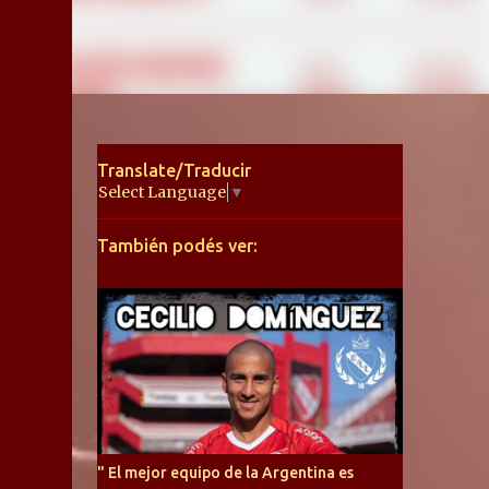
Translate/Traducir
Select Language
▼
También podés ver:
" El mejor equipo de la Argentina es