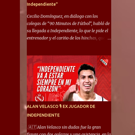
Independiente"
Cecilio Domínguez, en diálogo con los
colegas de “90 Minutos de Fútbol”, habló de
su llegada a Independiente, lo que le pide el
entrenador y el cariño de los hinchas, que se
ganó en pocos partidos. “No me costó
mucho adaptarme. La forma de ser mía me
ayuda a que me adapte rápidamente, soy un
hombre alegre y abierto. Creo que lo estoy
haciendo muy bien. Cuando llegué, llegué a
un Independiente que juega muy dinámico y
me gusta mucho. Me favorece por la forma
de jugar mía y eso también ayudó a que me
adapte”. “Me siento mejor por izquierda,
ALAN VELASCO 🎙 EX JUGADOR DE
pero me gusta mucho jugar de 9, y juego sin
INDEPENDIENTE
problemas por derecha también. Jugar de 9
y de extremo por izquierda es diferente. A mi
🇦🇹 Alan Velasco sin dudas fue la gran
me gusta jugar por fuera, porque tengo mas
figura con dos golazos y una asistencia, en la