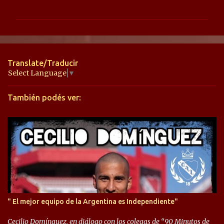
o
m
e
n
t
Translate/Traducir
a
Select Language
▼
r
También podés ver:
i
o
s
" El mejor equipo de la Argentina es Independiente"
Cecilio Domínguez, en diálogo con los colegas de “90 Minutos de