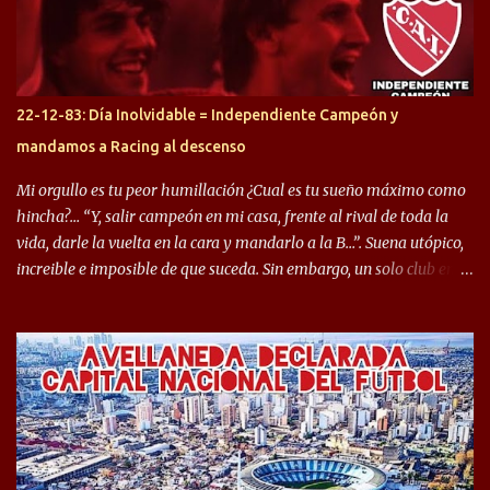
copa sudamericana. Pero no sucedió lo mismo en cuanto al
rendimiento que ha producido en el Rojo. Pasando a jugadores que
jugaron en Defensa y ahora están en el rojo, tenemos a la dupla
Gastón Togni y Domingo Blanco, donde ambos explotaron
22-12-83: Día Inolvidable = Independiente Campeón y
futbolísticamente hablando en el equipo de Varela, donde, por
mandamos a Racing al descenso
ejemplo, el caso de Mingo llego a ser tenido en cuenta para el
Seleccionado Argentino, rendimiento que aún no ha logrado
Mi orgullo es tu peor humillación ¿Cual es tu sueño máximo como
mostrar en Independiente. En e...
hincha?… “Y, salir campeón en mi casa, frente al rival de toda la
vida, darle la vuelta en la cara y mandarlo a la B…”. Suena utópico,
increible e imposible de que suceda. Sin embargo, un solo club en el
mundo se dió ese lujo y fue el Club Atlético Independiente. Los
hinchas del "Rojo" tienen un doble festejo. Por un lado, la el
campeonato del '83 año consagratorio para el Rojo y, por el otro, el
haber mandado al descenso a su eterno rival. 22 de diciembre de
1983 es una fecha que pocos hinchas de Independiente pueden
dejar en el olvido. Es que ese día, el "Rojo" derrotó a Racing por 2 a
0, se consagró campeón y, además, mandó al descenso a su eterno
rival. El clásico de Avellaneda marcó el epílogo del campeonato,