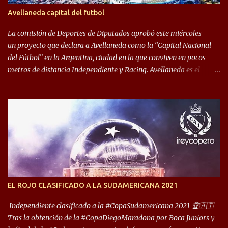
algo totalmente inusual para estas épocas, donde la violencia no
Avellaneda capital del futbol
permite encuentros de riesgo sobre el final de los torneos. En la
década del ochenta y con una democracia flo...
La comisión de Deportes de Diputados aprobó este miércoles
un proyecto que declara a Avellaneda como la “Capital Nacional
del Fútbol” en la Argentina, ciudad en la que conviven en pocos
metros de distancia Independiente y Racing. Avellaneda es el
hogar dos de los clubes denominados “cinco grandes”, tienen sus
predios separados por 50 metros y a sus estadios (Cilindro y
Libertadores de América) los distancian solo 150 metros. Por ello
son protagonistas de un clásico de los más picantes del fútbol
argentino. De ella también forma parte Arsenal, equipo que
transitó por la primera división del fútbol local durante muchos
años. Dock Sud es otro de los que comparten esas tierras, aunque el
foco de atención es la convivencia Independiente - Racing. “No
encuentro, más allá de Capital Federal, una ciudad que
EL ROJO CLASIFICADO A LA SUDAMERICANA 2021
reúna tantos logros deportivos, tantos clubes y tanta gente en este
deporte”, afirmó Facundo Moyano. “Creo que Avellaneda...
Independiente clasificado a la #CopaSudamericana 2021 🏆🇦🇹
Tras la obtención de la #CopaDiegoMaradona por Boca Juniors y