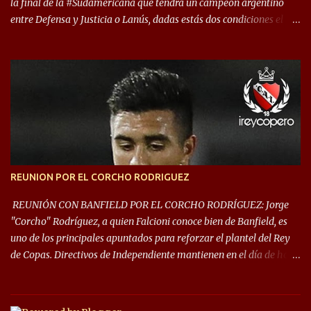
la final de la #Sudamericana que tendrá un campeón argentino
entre Defensa y Justicia o Lanús, dadas estás dos condiciones el
Rey de Copas se clasifica a la Copa Sudamericana de este 2021. En
este año, la Sudamericana sufrirá modificaciones en su formato,
que iniciará en fase de grupos con 6 partidos, de los cuales sólo los
primeros de cada grupo jugarán los 8vos. con los 3ros. mejores de
las fases de grupos de la #CopaLibertadores 2021. ¡Este año hay
noche de Copas Rey! ⚽🇦🇹👑🏆.
REUNION POR EL CORCHO RODRIGUEZ
REUNIÓN CON BANFIELD POR EL CORCHO RODRÍGUEZ: Jorge
"Corcho" Rodríguez, a quien Falcioni conoce bien de Banfield, es
uno de los principales apuntados para reforzar el plantel del Rey
de Copas. Directivos de Independiente mantienen en el día de hoy
una reunión para dar comienzo a las negociaciones por el
mediocampista del Taladro. La CD de Avellaneda ofrecerá un
préstamo con opción de compra pero, por lo que se sabe, Banfield