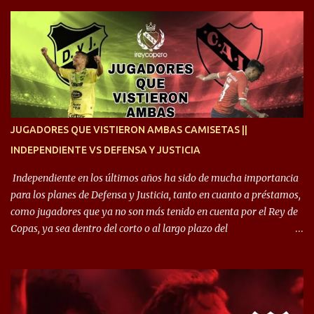
cruzan. Es toda una vida, van a ser 10 años. Si se tiene que dar algo,
ojalá sea lo mejor para el club y para mí. Independiente va a estar
siempre en mi corazón”. 🎙️“Siempre que me tocó vestir la camiseta
quise dar lo mejor. Si me toca marcharme, estoy agradecido al
hincha”. 🎙️“El equipo hizo un gran trabajo, quedó demostrado en el
resultado. Es nuestro segundo partido, en la pretemporada nos
enfocamos en la preparación física. El grupo está encontrando la
idea que quiere el técnico y eso es importante para todos”.
JUGADORES QUE VISTIERON AMBAS CAMISETAS ||
INDEPENDIENTE VS DEFENSA Y JUSTICIA
Independiente en los últimos años ha sido de mucha importancia
para los planes de Defensa y Justicia, tanto en cuanto a préstamos,
como jugadores que ya no son más tenido en cuenta por el Rey de
Copas, ya sea dentro del corto o al largo plazo del
desprendimiento de los mismos. Comenzando a repasar,
arrancamos con alguien que esta con un gran presente en el
Halcón de Varela, como lo es Brian Romero, quien paso a
préstamo allí durante el último mercado de pases y ha rendido de
gran manera, convirtiendo goles importantes, sobre todo en la