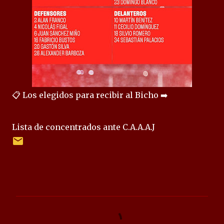
📋 Los elegidos para recibir al Bicho‬ ➡️
‪Lista de concentrados ante C.A.A.A.J
C