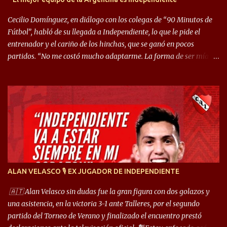
Cecilio Domínguez, en diálogo con los colegas de “90 Minutos de
Fútbol”, habló de su llegada a Independiente, lo que le pide el
entrenador y el cariño de los hinchas, que se ganó en pocos
partidos. “No me costó mucho adaptarme. La forma de ser mía
me ayuda a que me adapte rápidamente, soy un hombre alegre y
abierto. Creo que lo estoy haciendo muy bien. Cuando llegué,
llegué a un Independiente que juega muy dinámico y me gusta
mucho. Me favorece por la forma de jugar mía y eso también
ayudó a que me adapte”. “Me siento mejor por izquierda, pero me
gusta mucho jugar de 9, y juego sin problemas por derecha
también. Jugar de 9 y de extremo por izquierda es diferente. A mi
me gusta jugar por fuera, porque tengo mas posibilidades de
encarar, de enganchar. Pero yo soy un hombre que pica mucho y
ALAN VELASCO 🎙 EX JUGADOR DE INDEPENDIENTE
cuando juego de 9 me gusta, porque estoy un poco más cerca del
arco y tengo más posibilidades”. Sobre lo que le pide el DT,
🇦🇹 Alan Velasco sin dudas fue la gran figura con dos golazos y
comentó: “Cuando juego de 9, obviamente me pide presionar, y
una asistencia, en la victoria 3-1 ante Talleres, por el segundo
cuand...
partido del Torneo de Verano y finalizado el encuentro prestó