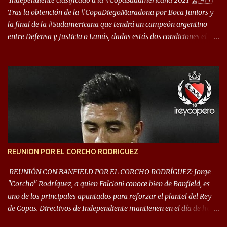
Independiente clasificado a la #CopaSudamericana 2021 🏆🇦🇹
Tras la obtención de la #CopaDiegoMaradona por Boca Juniors y
la final de la #Sudamericana que tendrá un campeón argentino
entre Defensa y Justicia o Lanús, dadas estás dos condiciones el
Rey de Copas se clasifica a la Copa Sudamericana de este 2021. En
este año, la Sudamericana sufrirá modificaciones en su formato,
que iniciará en fase de grupos con 6 partidos, de los cuales sólo los
primeros de cada grupo jugarán los 8vos. con los 3ros. mejores de
las fases de grupos de la #CopaLibertadores 2021. ¡Este año hay
noche de Copas Rey! ⚽🇦🇹👑🏆.
REUNION POR EL CORCHO RODRIGUEZ
REUNIÓN CON BANFIELD POR EL CORCHO RODRÍGUEZ: Jorge
"Corcho" Rodríguez, a quien Falcioni conoce bien de Banfield, es
uno de los principales apuntados para reforzar el plantel del Rey
de Copas. Directivos de Independiente mantienen en el día de hoy
una reunión para dar comienzo a las negociaciones por el