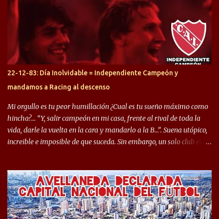
préstamo allí durante el último mercado de pases y ha rendido de
gran manera, convirtiendo goles importantes, sobre todo en la
copa sudamericana. Pero no sucedió lo mismo en cuanto al
rendimiento que ha producido en el Rojo. Pasando a jugadores que
jugaron en Defensa y ahora están en el rojo, tenemos a la dupla
Gastón Togni y Domingo Blanco, donde ambos explotaron
22-12-83: Día Inolvidable = Independiente Campeón y
futbolísticamente hablando en el equipo de Varela, donde, por
mandamos a Racing al descenso
ejemplo, el caso de Mingo llego a ser tenido en cuenta para el
Seleccionado Argentino, rendimiento que aún no ha logrado
Mi orgullo es tu peor humillación ¿Cual es tu sueño máximo como
mostrar en Independiente. En e...
hincha?… “Y, salir campeón en mi casa, frente al rival de toda la
vida, darle la vuelta en la cara y mandarlo a la B…”. Suena utópico,
increible e imposible de que suceda. Sin embargo, un solo club en el
mundo se dió ese lujo y fue el Club Atlético Independiente. Los
hinchas del "Rojo" tienen un doble festejo. Por un lado, la el
campeonato del '83 año consagratorio para el Rojo y, por el otro, el
haber mandado al descenso a su eterno rival. 22 de diciembre de
1983 es una fecha que pocos hinchas de Independiente pueden
dejar en el olvido. Es que ese día, el "Rojo" derrotó a Racing por 2 a