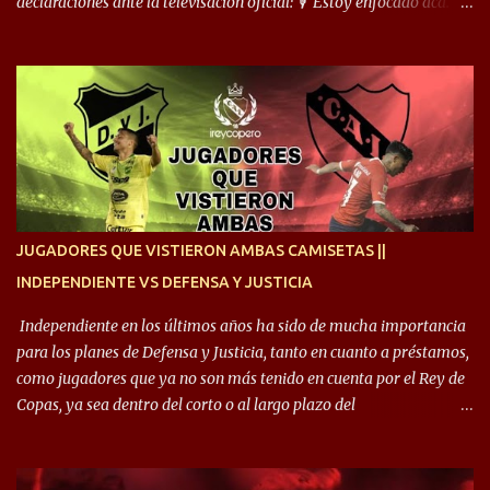
declaraciones ante la televisación oficial: 🎙️“Estoy enfocado acá.
Estoy desde los 9 años y son sensaciones raras las que se me
cruzan. Es toda una vida, van a ser 10 años. Si se tiene que dar algo,
ojalá sea lo mejor para el club y para mí. Independiente va a estar
siempre en mi corazón”. 🎙️“Siempre que me tocó vestir la camiseta
quise dar lo mejor. Si me toca marcharme, estoy agradecido al
hincha”. 🎙️“El equipo hizo un gran trabajo, quedó demostrado en el
resultado. Es nuestro segundo partido, en la pretemporada nos
enfocamos en la preparación física. El grupo está encontrando la
idea que quiere el técnico y eso es importante para todos”.
JUGADORES QUE VISTIERON AMBAS CAMISETAS ||
INDEPENDIENTE VS DEFENSA Y JUSTICIA
Independiente en los últimos años ha sido de mucha importancia
para los planes de Defensa y Justicia, tanto en cuanto a préstamos,
como jugadores que ya no son más tenido en cuenta por el Rey de
Copas, ya sea dentro del corto o al largo plazo del
desprendimiento de los mismos. Comenzando a repasar,
arrancamos con alguien que esta con un gran presente en el
Halcón de Varela, como lo es Brian Romero, quien paso a