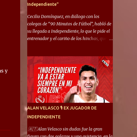
Independiente"
Cecilio Domínguez, en diálogo con los
colegas de “90 Minutos de Fútbol”, habló de
su llegada a Independiente, lo que le pide el
entrenador y el cariño de los hinchas, que se
ganó en pocos partidos. “No me costó
mucho adaptarme. La forma de ser mía me
ayuda a que me adapte rápidamente, soy un
hombre alegre y abierto. Creo que lo estoy
s y
haciendo muy bien. Cuando llegué, llegué a
un Independiente que juega muy dinámico y
me gusta mucho. Me favorece por la forma
de jugar mía y eso también ayudó a que me
adapte”. “Me siento mejor por izquierda,
ALAN VELASCO 🎙 EX JUGADOR DE
pero me gusta mucho jugar de 9, y juego sin
INDEPENDIENTE
problemas por derecha también. Jugar de 9
y de extremo por izquierda es diferente. A mi
🇦🇹 Alan Velasco sin dudas fue la gran
me gusta jugar por fuera, porque tengo mas
figura con dos golazos y una asistencia, en la