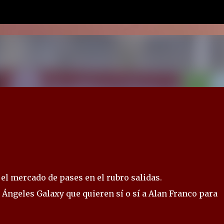
Ir al contenido principal
el mercado de pases en el rubro salidas.
 Ángeles Galaxy que quieren sí o sí a Alan Franco para