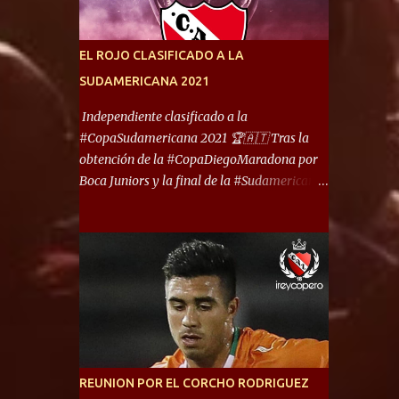
América) los distancian solo 150 metros. Por
ello son protagonistas de un clásico de los
más picantes del fútbol argentino. De ella
EL ROJO CLASIFICADO A LA
también forma parte Arsenal, equipo que
SUDAMERICANA 2021
transitó por la primera división del fútbol
local durante muchos años. Dock Sud es otro
Independiente clasificado a la
de los que comparten esas tierras, aunque el
#CopaSudamericana 2021 🏆🇦🇹 Tras la
foco de atención es la convivencia
obtención de la #CopaDiegoMaradona por
Independiente - Racing. “No encuentro, más
Boca Juniors y la final de la #Sudamericana
allá de Capital Federal, una ciudad que
que tendrá un campeón argentino entre
reúna tantos logros deportivos, tantos
Defensa y Justicia o Lanús, dadas estás dos
clubes y tanta gente en este deporte”,
condiciones el Rey de Copas se clasifica a la
afirmó Facundo Moyano. “Creo que
Copa Sudamericana de este 2021. En este
Avellaneda...
año, la Sudamericana sufrirá modificaciones
en su formato, que iniciará en fase de grupos
con 6 partidos, de los cuales sólo los
primeros de cada grupo jugarán los 8vos.
con los 3ros. mejores de las fases de grupos
REUNION POR EL CORCHO RODRIGUEZ
de la #CopaLibertadores 2021. ¡Este año hay