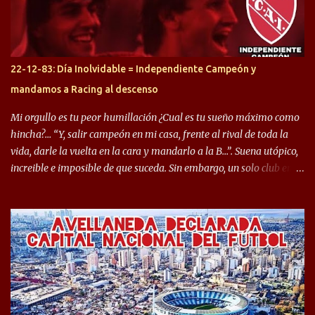
copa sudamericana. Pero no sucedió lo mismo en cuanto al
rendimiento que ha producido en el Rojo. Pasando a jugadores que
jugaron en Defensa y ahora están en el rojo, tenemos a la dupla
Gastón Togni y Domingo Blanco, donde ambos explotaron
22-12-83: Día Inolvidable = Independiente Campeón y
futbolísticamente hablando en el equipo de Varela, donde, por
mandamos a Racing al descenso
ejemplo, el caso de Mingo llego a ser tenido en cuenta para el
Seleccionado Argentino, rendimiento que aún no ha logrado
Mi orgullo es tu peor humillación ¿Cual es tu sueño máximo como
mostrar en Independiente. En e...
hincha?… “Y, salir campeón en mi casa, frente al rival de toda la
vida, darle la vuelta en la cara y mandarlo a la B…”. Suena utópico,
increible e imposible de que suceda. Sin embargo, un solo club en el
mundo se dió ese lujo y fue el Club Atlético Independiente. Los
hinchas del "Rojo" tienen un doble festejo. Por un lado, la el
campeonato del '83 año consagratorio para el Rojo y, por el otro, el
haber mandado al descenso a su eterno rival. 22 de diciembre de
1983 es una fecha que pocos hinchas de Independiente pueden
dejar en el olvido. Es que ese día, el "Rojo" derrotó a Racing por 2 a
0, se consagró campeón y, además, mandó al descenso a su eterno
rival. El clásico de Avellaneda marcó el epílogo del campeonato,