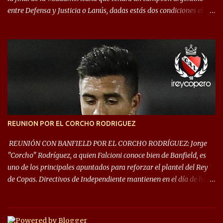
entre Defensa y Justicia o Lanús, dadas estás dos condiciones el
Rey de Copas se clasifica a la Copa Sudamericana de este 2021. En
este año, la Sudamericana sufrirá modificaciones en su formato,
que iniciará en fase de grupos con 6 partidos, de los cuales sólo los
primeros de cada grupo jugarán los 8vos. con los 3ros. mejores de
las fases de grupos de la #CopaLibertadores 2021. ¡Este año hay
noche de Copas Rey! ⚽🇦🇹👑🏆.
REUNION POR EL CORCHO RODRIGUEZ
REUNIÓN CON BANFIELD POR EL CORCHO RODRÍGUEZ: Jorge
"Corcho" Rodríguez, a quien Falcioni conoce bien de Banfield, es
uno de los principales apuntados para reforzar el plantel del Rey
de Copas. Directivos de Independiente mantienen en el día de hoy
una reunión para dar comienzo a las negociaciones por el
mediocampista del Taladro. La CD de Avellaneda ofrecerá un
préstamo con opción de compra pero, por lo que se sabe, Banfield