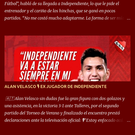
Fútbol”, habló de su llegada a Independiente, lo que le pide el
entrenador y el cariño de los hinchas, que se ganó en pocos
partidos. “No me costó mucho adaptarme. La forma de ser mía
me ayuda a que me adapte rápidamente, soy un hombre alegre y
abierto. Creo que lo estoy haciendo muy bien. Cuando llegué,
llegué a un Independiente que juega muy dinámico y me gusta
mucho. Me favorece por la forma de jugar mía y eso también
ayudó a que me adapte”. “Me siento mejor por izquierda, pero me
gusta mucho jugar de 9, y juego sin problemas por derecha
también. Jugar de 9 y de extremo por izquierda es diferente. A mi
me gusta jugar por fuera, porque tengo mas posibilidades de
encarar, de enganchar. Pero yo soy un hombre que pica mucho y
ALAN VELASCO 🎙 EX JUGADOR DE INDEPENDIENTE
cuando juego de 9 me gusta, porque estoy un poco más cerca del
arco y tengo más posibilidades”. Sobre lo que le pide el DT,
🇦🇹 Alan Velasco sin dudas fue la gran figura con dos golazos y
comentó: “Cuando juego de 9, obviamente me pide presionar, y
una asistencia, en la victoria 3-1 ante Talleres, por el segundo
cuand...
partido del Torneo de Verano y finalizado el encuentro prestó
declaraciones ante la televisación oficial: 🎙️“Estoy enfocado acá.
Estoy desde los 9 años y son sensaciones raras las que se me
cruzan. Es toda una vida, van a ser 10 años. Si se tiene que dar algo,