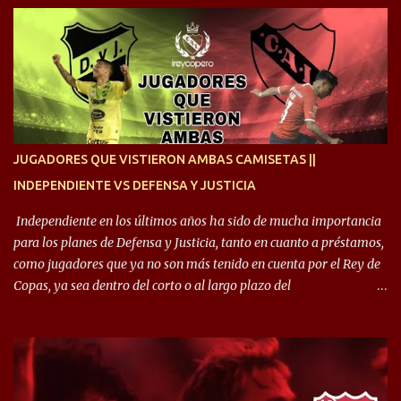
ojalá sea lo mejor para el club y para mí. Independiente va a estar
siempre en mi corazón”. 🎙️“Siempre que me tocó vestir la camiseta
quise dar lo mejor. Si me toca marcharme, estoy agradecido al
hincha”. 🎙️“El equipo hizo un gran trabajo, quedó demostrado en el
resultado. Es nuestro segundo partido, en la pretemporada nos
enfocamos en la preparación física. El grupo está encontrando la
idea que quiere el técnico y eso es importante para todos”.
JUGADORES QUE VISTIERON AMBAS CAMISETAS ||
INDEPENDIENTE VS DEFENSA Y JUSTICIA
Independiente en los últimos años ha sido de mucha importancia
para los planes de Defensa y Justicia, tanto en cuanto a préstamos,
como jugadores que ya no son más tenido en cuenta por el Rey de
Copas, ya sea dentro del corto o al largo plazo del
desprendimiento de los mismos. Comenzando a repasar,
arrancamos con alguien que esta con un gran presente en el
Halcón de Varela, como lo es Brian Romero, quien paso a
préstamo allí durante el último mercado de pases y ha rendido de
gran manera, convirtiendo goles importantes, sobre todo en la