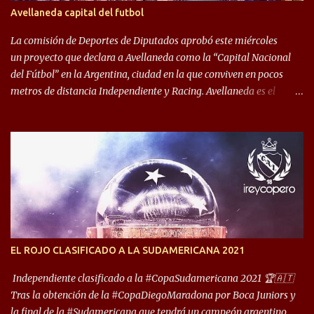
algo totalmente inusual para estas épocas, donde la violencia no
Avellaneda capital del futbol
permite encuentros de riesgo sobre el final de los torneos. En la
década del ochenta y con una democracia flo...
La comisión de Deportes de Diputados aprobó este miércoles
un proyecto que declara a Avellaneda como la “Capital Nacional
del Fútbol” en la Argentina, ciudad en la que conviven en pocos
metros de distancia Independiente y Racing. Avellaneda es el
hogar dos de los clubes denominados “cinco grandes”, tienen sus
predios separados por 50 metros y a sus estadios (Cilindro y
Libertadores de América) los distancian solo 150 metros. Por ello
son protagonistas de un clásico de los más picantes del fútbol
argentino. De ella también forma parte Arsenal, equipo que
transitó por la primera división del fútbol local durante muchos
años. Dock Sud es otro de los que comparten esas tierras, aunque el
foco de atención es la convivencia Independiente - Racing. “No
encuentro, más allá de Capital Federal, una ciudad que
EL ROJO CLASIFICADO A LA SUDAMERICANA 2021
reúna tantos logros deportivos, tantos clubes y tanta gente en este
deporte”, afirmó Facundo Moyano. “Creo que Avellaneda...
Independiente clasificado a la #CopaSudamericana 2021 🏆🇦🇹
Tras la obtención de la #CopaDiegoMaradona por Boca Juniors y
la final de la #Sudamericana que tendrá un campeón argentino