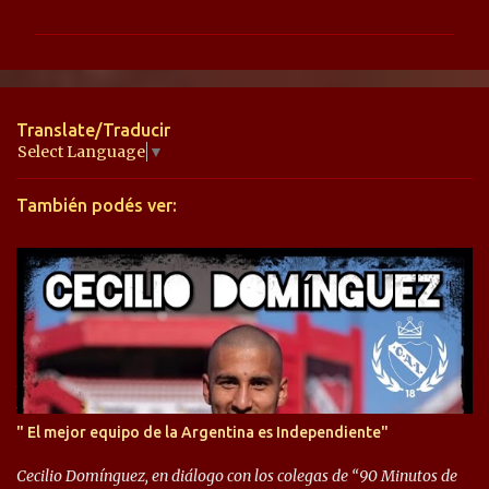
m
e
n
t
Translate/Traducir
a
Select Language
▼
r
También podés ver:
i
o
s
" El mejor equipo de la Argentina es Independiente"
Cecilio Domínguez, en diálogo con los colegas de “90 Minutos de