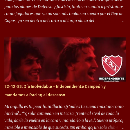
para los planes de Defensa y Justicia, tanto en cuanto a préstamos,
como jugadores que ya no son más tenido en cuenta por el Rey de
Copas, ya sea dentro del corto o al largo plazo del
desprendimiento de los mismos. Comenzando a repasar,
arrancamos con alguien que esta con un gran presente en el
Halcón de Varela, como lo es Brian Romero, quien paso a
préstamo allí durante el último mercado de pases y ha rendido de
gran manera, convirtiendo goles importantes, sobre todo en la
copa sudamericana. Pero no sucedió lo mismo en cuanto al
rendimiento que ha producido en el Rojo. Pasando a jugadores que
jugaron en Defensa y ahora están en el rojo, tenemos a la dupla
Gastón Togni y Domingo Blanco, donde ambos explotaron
22-12-83: Día Inolvidable = Independiente Campeón y
futbolísticamente hablando en el equipo de Varela, donde, por
mandamos a Racing al descenso
ejemplo, el caso de Mingo llego a ser tenido en cuenta para el
Seleccionado Argentino, rendimiento que aún no ha logrado
Mi orgullo es tu peor humillación ¿Cual es tu sueño máximo como
mostrar en Independiente. En e...
hincha?… “Y, salir campeón en mi casa, frente al rival de toda la
vida, darle la vuelta en la cara y mandarlo a la B…”. Suena utópico,
increible e imposible de que suceda. Sin embargo, un solo club en el