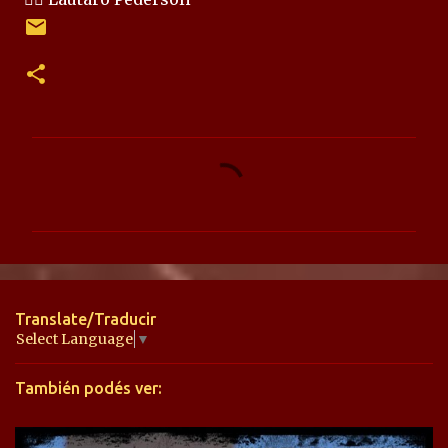
C
o
m
e
n
t
Translate/Traducir
a
Select Language
▼
r
También podés ver:
i
o