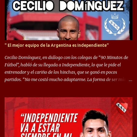
s
" El mejor equipo de la Argentina es Independiente"
Cecilio Domínguez, en diálogo con los colegas de “90 Minutos de
Fútbol”, habló de su llegada a Independiente, lo que le pide el
entrenador y el cariño de los hinchas, que se ganó en pocos
partidos. “No me costó mucho adaptarme. La forma de ser mía
me ayuda a que me adapte rápidamente, soy un hombre alegre y
abierto. Creo que lo estoy haciendo muy bien. Cuando llegué,
llegué a un Independiente que juega muy dinámico y me gusta
mucho. Me favorece por la forma de jugar mía y eso también
ayudó a que me adapte”. “Me siento mejor por izquierda, pero me
gusta mucho jugar de 9, y juego sin problemas por derecha
también. Jugar de 9 y de extremo por izquierda es diferente. A mi