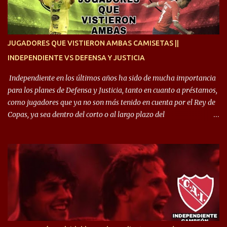
hincha”. 🎙️“El equipo hizo un gran trabajo, quedó demostrado en el
resultado. Es nuestro segundo partido, en la pretemporada nos
enfocamos en la preparación física. El grupo está encontrando la
idea que quiere el técnico y eso es importante para todos”.
JUGADORES QUE VISTIERON AMBAS CAMISETAS ||
INDEPENDIENTE VS DEFENSA Y JUSTICIA
Independiente en los últimos años ha sido de mucha importancia
para los planes de Defensa y Justicia, tanto en cuanto a préstamos,
como jugadores que ya no son más tenido en cuenta por el Rey de
Copas, ya sea dentro del corto o al largo plazo del
desprendimiento de los mismos. Comenzando a repasar,
arrancamos con alguien que esta con un gran presente en el
Halcón de Varela, como lo es Brian Romero, quien paso a
préstamo allí durante el último mercado de pases y ha rendido de
gran manera, convirtiendo goles importantes, sobre todo en la
copa sudamericana. Pero no sucedió lo mismo en cuanto al
rendimiento que ha producido en el Rojo. Pasando a jugadores que
jugaron en Defensa y ahora están en el rojo, tenemos a la dupla
Gastón Togni y Domingo Blanco, donde ambos explotaron