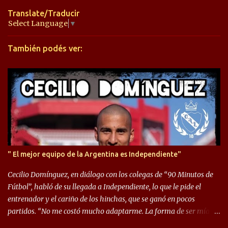
t
Translate/Traducir
a
Select Language
▼
r
También podés ver:
i
o
s
" El mejor equipo de la Argentina es Independiente"
Cecilio Domínguez, en diálogo con los colegas de “90 Minutos de
Fútbol”, habló de su llegada a Independiente, lo que le pide el
entrenador y el cariño de los hinchas, que se ganó en pocos
partidos. “No me costó mucho adaptarme. La forma de ser mía
me ayuda a que me adapte rápidamente, soy un hombre alegre y