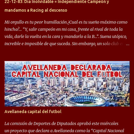
22-12-83: Día Inolvidable = Independiente Campeón y
futbolísticamente hablando en el equipo de Varela, donde, por
mandamos a Racing al descenso
ejemplo, el caso de Mingo llego a ser tenido en cuenta para el
Seleccionado Argentino, rendimiento que aún no ha logrado
Mi orgullo es tu peor humillación ¿Cual es tu sueño máximo como
mostrar en Independiente. En e...
hincha?… “Y, salir campeón en mi casa, frente al rival de toda la
vida, darle la vuelta en la cara y mandarlo a la B…”. Suena utópico,
increible e imposible de que suceda. Sin embargo, un solo club en el
mundo se dió ese lujo y fue el Club Atlético Independiente. Los
hinchas del "Rojo" tienen un doble festejo. Por un lado, la el
campeonato del '83 año consagratorio para el Rojo y, por el otro, el
haber mandado al descenso a su eterno rival. 22 de diciembre de
1983 es una fecha que pocos hinchas de Independiente pueden
dejar en el olvido. Es que ese día, el "Rojo" derrotó a Racing por 2 a
0, se consagró campeón y, además, mandó al descenso a su eterno
rival. El clásico de Avellaneda marcó el epílogo del campeonato,
algo totalmente inusual para estas épocas, donde la violencia no
Avellaneda capital del futbol
permite encuentros de riesgo sobre el final de los torneos. En la
década del ochenta y con una democracia flo...
La comisión de Deportes de Diputados aprobó este miércoles
un proyecto que declara a Avellaneda como la “Capital Nacional