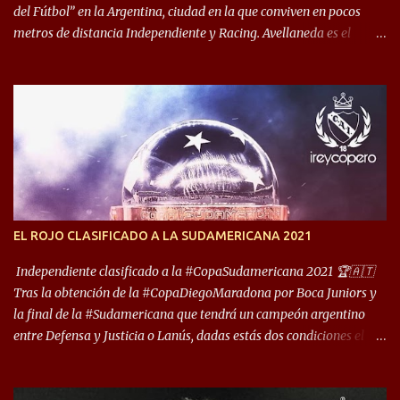
del Fútbol” en la Argentina, ciudad en la que conviven en pocos
metros de distancia Independiente y Racing. Avellaneda es el
hogar dos de los clubes denominados “cinco grandes”, tienen sus
predios separados por 50 metros y a sus estadios (Cilindro y
Libertadores de América) los distancian solo 150 metros. Por ello
son protagonistas de un clásico de los más picantes del fútbol
argentino. De ella también forma parte Arsenal, equipo que
transitó por la primera división del fútbol local durante muchos
años. Dock Sud es otro de los que comparten esas tierras, aunque el
foco de atención es la convivencia Independiente - Racing. “No
encuentro, más allá de Capital Federal, una ciudad que
EL ROJO CLASIFICADO A LA SUDAMERICANA 2021
reúna tantos logros deportivos, tantos clubes y tanta gente en este
deporte”, afirmó Facundo Moyano. “Creo que Avellaneda...
Independiente clasificado a la #CopaSudamericana 2021 🏆🇦🇹
Tras la obtención de la #CopaDiegoMaradona por Boca Juniors y
la final de la #Sudamericana que tendrá un campeón argentino
entre Defensa y Justicia o Lanús, dadas estás dos condiciones el
Rey de Copas se clasifica a la Copa Sudamericana de este 2021. En
este año, la Sudamericana sufrirá modificaciones en su formato,