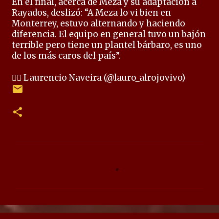
En el final, acerca de Meza y su adaptación a
Rayados, deslizó: “A Meza lo vi bien en
Monterrey, estuvo alternando y haciendo
diferencia. El equipo en general tuvo un bajón
terrible pero tiene un plantel bárbaro, es uno
de los más caros del país”.
✍🏻 Laurencio Naveira (@lauro_alrojovivo)
C
o
m
e
n