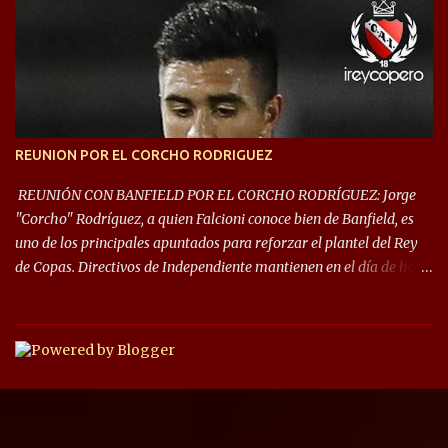
que iniciará en fase de grupos con 6 partidos, de los cuales sólo los
primeros de cada grupo jugarán los 8vos. con los 3ros. mejores de
las fases de grupos de la #CopaLibertadores 2021. ¡Este año hay
noche de Copas Rey! ⚽🇦🇹👑🏆.
REUNION POR EL CORCHO RODRIGUEZ
REUNIÓN CON BANFIELD POR EL CORCHO RODRÍGUEZ: Jorge
"Corcho" Rodríguez, a quien Falcioni conoce bien de Banfield, es
uno de los principales apuntados para reforzar el plantel del Rey
de Copas. Directivos de Independiente mantienen en el día de hoy
una reunión para dar comienzo a las negociaciones por el
mediocampista del Taladro. La CD de Avellaneda ofrecerá un
préstamo con opción de compra pero, por lo que se sabe, Banfield
busca vender al menos el 50% del pase por una cifra cercana a los
1,5 millones de dólares. El volante central titular del Banfield y
capitán que llegó a la final de la #CopaDiegoMaradona, jugador
ya fue dirigido por Julio César Falcioni en su último paso por el