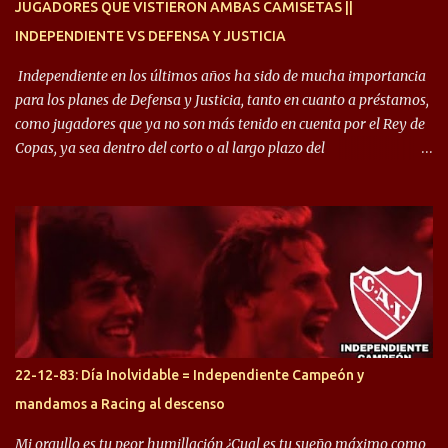
JUGADORES QUE VISTIERON AMBAS CAMISETAS ||
INDEPENDIENTE VS DEFENSA Y JUSTICIA
Independiente en los últimos años ha sido de mucha importancia
para los planes de Defensa y Justicia, tanto en cuanto a préstamos,
como jugadores que ya no son más tenido en cuenta por el Rey de
Copas, ya sea dentro del corto o al largo plazo del
desprendimiento de los mismos. Comenzando a repasar,
arrancamos con alguien que esta con un gran presente en el
Halcón de Varela, como lo es Brian Romero, quien paso a
préstamo allí durante el último mercado de pases y ha rendido de
gran manera, convirtiendo goles importantes, sobre todo en la
copa sudamericana. Pero no sucedió lo mismo en cuanto al
rendimiento que ha producido en el Rojo. Pasando a jugadores que
jugaron en Defensa y ahora están en el rojo, tenemos a la dupla
Gastón Togni y Domingo Blanco, donde ambos explotaron
22-12-83: Día Inolvidable = Independiente Campeón y
futbolísticamente hablando en el equipo de Varela, donde, por
mandamos a Racing al descenso
ejemplo, el caso de Mingo llego a ser tenido en cuenta para el
Seleccionado Argentino, rendimiento que aún no ha logrado
Mi orgullo es tu peor humillación ¿Cual es tu sueño máximo como