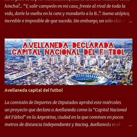
mostrar en Independiente. En e...
hincha?… “Y, salir campeón en mi casa, frente al rival de toda la
vida, darle la vuelta en la cara y mandarlo a la B…”. Suena utópico,
increible e imposible de que suceda. Sin embargo, un solo club en el
mundo se dió ese lujo y fue el Club Atlético Independiente. Los
hinchas del "Rojo" tienen un doble festejo. Por un lado, la el
campeonato del '83 año consagratorio para el Rojo y, por el otro, el
haber mandado al descenso a su eterno rival. 22 de diciembre de
1983 es una fecha que pocos hinchas de Independiente pueden
dejar en el olvido. Es que ese día, el "Rojo" derrotó a Racing por 2 a
0, se consagró campeón y, además, mandó al descenso a su eterno
rival. El clásico de Avellaneda marcó el epílogo del campeonato,
algo totalmente inusual para estas épocas, donde la violencia no
Avellaneda capital del futbol
permite encuentros de riesgo sobre el final de los torneos. En la
década del ochenta y con una democracia flo...
La comisión de Deportes de Diputados aprobó este miércoles
un proyecto que declara a Avellaneda como la “Capital Nacional
del Fútbol” en la Argentina, ciudad en la que conviven en pocos
metros de distancia Independiente y Racing. Avellaneda es el
hogar dos de los clubes denominados “cinco grandes”, tienen sus