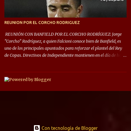
REUNION POR EL CORCHO RODRIGUEZ
REUNIÓN CON BANFIELD POR EL CORCHO RODRÍGUEZ: Jorge
"Corcho" Rodríguez, a quien Falcioni conoce bien de Banfield, es
uno de los principales apuntados para reforzar el plantel del Rey
de Copas. Directivos de Independiente mantienen en el día de hoy
una reunión para dar comienzo a las negociaciones por el
mediocampista del Taladro. La CD de Avellaneda ofrecerá un
préstamo con opción de compra pero, por lo que se sabe, Banfield
busca vender al menos el 50% del pase por una cifra cercana a los
1,5 millones de dólares. El volante central titular del Banfield y
capitán que llegó a la final de la #CopaDiegoMaradona, jugador
ya fue dirigido por Julio César Falcioni en su último paso por el
Taladro, fue titular en todos los partidos de su equipo, tuvo 23
quites, 19 intercepciones y acertó 433 pases, el de mayor cantidad
de sus compañeros, realizó 17 infracciones y solo fue amonestado
Con tecnología de Blogger