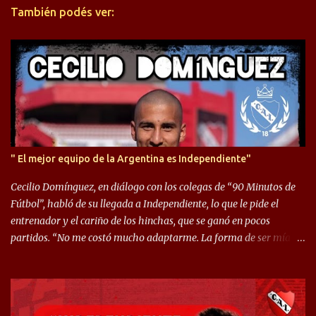
También podés ver:
i
o
s
" El mejor equipo de la Argentina es Independiente"
Cecilio Domínguez, en diálogo con los colegas de “90 Minutos de
Fútbol”, habló de su llegada a Independiente, lo que le pide el
entrenador y el cariño de los hinchas, que se ganó en pocos
partidos. “No me costó mucho adaptarme. La forma de ser mía
me ayuda a que me adapte rápidamente, soy un hombre alegre y
abierto. Creo que lo estoy haciendo muy bien. Cuando llegué,
llegué a un Independiente que juega muy dinámico y me gusta
mucho. Me favorece por la forma de jugar mía y eso también