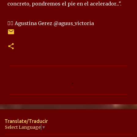
concreto, pondremos el pie en el acelerador...".
✍🏻 Agustina Gerez @aguus_victoria
C
o
m
e
n
t
Translate/Traducir
a
Select Language
▼
r