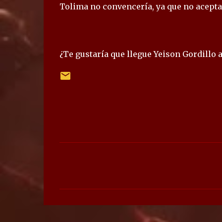
Tolima no convencería, ya que no aceptar
¿Te gustaría que llegue Yeison Gordillo a
C
o
m
e
n