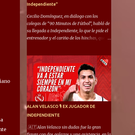
Independiente"
Cecilio Domínguez, en diálogo con los
colegas de “90 Minutos de Fútbol”, habló de
su llegada a Independiente, lo que le pide el
entrenador y el cariño de los hinchas, que se
ganó en pocos partidos. “No me costó
mucho adaptarme. La forma de ser mía me
ayuda a que me adapte rápidamente, soy un
hombre alegre y abierto. Creo que lo estoy
haciendo muy bien. Cuando llegué, llegué a
biano
un Independiente que juega muy dinámico y
me gusta mucho. Me favorece por la forma
de jugar mía y eso también ayudó a que me
adapte”. “Me siento mejor por izquierda,
ALAN VELASCO 🎙 EX JUGADOR DE
pero me gusta mucho jugar de 9, y juego sin
INDEPENDIENTE
problemas por derecha también. Jugar de 9
ra
y de extremo por izquierda es diferente. A mi
🇦🇹 Alan Velasco sin dudas fue la gran
nte
me gusta jugar por fuera, porque tengo mas
figura con dos golazos y una asistencia, en la