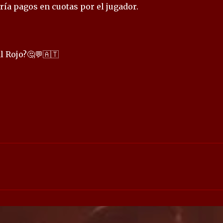
ía pagos en cuotas por el jugador.
l Rojo?🤔💬🇦🇹