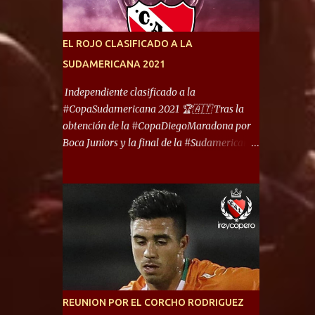
América) los distancian solo 150 metros. Por
ello son protagonistas de un clásico de los
más picantes del fútbol argentino. De ella
EL ROJO CLASIFICADO A LA
también forma parte Arsenal, equipo que
SUDAMERICANA 2021
transitó por la primera división del fútbol
local durante muchos años. Dock Sud es otro
Independiente clasificado a la
de los que comparten esas tierras, aunque el
#CopaSudamericana 2021 🏆🇦🇹 Tras la
foco de atención es la convivencia
obtención de la #CopaDiegoMaradona por
Independiente - Racing. “No encuentro, más
Boca Juniors y la final de la #Sudamericana
allá de Capital Federal, una ciudad que
que tendrá un campeón argentino entre
reúna tantos logros deportivos, tantos
Defensa y Justicia o Lanús, dadas estás dos
clubes y tanta gente en este deporte”,
condiciones el Rey de Copas se clasifica a la
afirmó Facundo Moyano. “Creo que
Copa Sudamericana de este 2021. En este
Avellaneda...
año, la Sudamericana sufrirá modificaciones
en su formato, que iniciará en fase de grupos
con 6 partidos, de los cuales sólo los
primeros de cada grupo jugarán los 8vos.
con los 3ros. mejores de las fases de grupos
REUNION POR EL CORCHO RODRIGUEZ
de la #CopaLibertadores 2021. ¡Este año hay