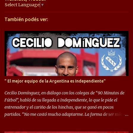
a
Select Language
▼
r
También podés ver:
i
o
s
" El mejor equipo de la Argentina es Independiente"
Cecilio Domínguez, en diálogo con los colegas de “90 Minutos de
Fútbol”, habló de su llegada a Independiente, lo que le pide el
entrenador y el cariño de los hinchas, que se ganó en pocos
partidos. “No me costó mucho adaptarme. La forma de ser mía
me ayuda a que me adapte rápidamente, soy un hombre alegre y
abierto. Creo que lo estoy haciendo muy bien. Cuando llegué,