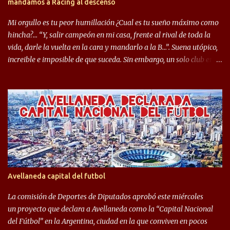
mandamos a Racing al descenso
ejemplo, el caso de Mingo llego a ser tenido en cuenta para el
Seleccionado Argentino, rendimiento que aún no ha logrado
Mi orgullo es tu peor humillación ¿Cual es tu sueño máximo como
mostrar en Independiente. En e...
hincha?… “Y, salir campeón en mi casa, frente al rival de toda la
vida, darle la vuelta en la cara y mandarlo a la B…”. Suena utópico,
increible e imposible de que suceda. Sin embargo, un solo club en el
mundo se dió ese lujo y fue el Club Atlético Independiente. Los
hinchas del "Rojo" tienen un doble festejo. Por un lado, la el
campeonato del '83 año consagratorio para el Rojo y, por el otro, el
haber mandado al descenso a su eterno rival. 22 de diciembre de
1983 es una fecha que pocos hinchas de Independiente pueden
dejar en el olvido. Es que ese día, el "Rojo" derrotó a Racing por 2 a
0, se consagró campeón y, además, mandó al descenso a su eterno
rival. El clásico de Avellaneda marcó el epílogo del campeonato,
algo totalmente inusual para estas épocas, donde la violencia no
Avellaneda capital del futbol
permite encuentros de riesgo sobre el final de los torneos. En la
década del ochenta y con una democracia flo...
La comisión de Deportes de Diputados aprobó este miércoles
un proyecto que declara a Avellaneda como la “Capital Nacional
del Fútbol” en la Argentina, ciudad en la que conviven en pocos