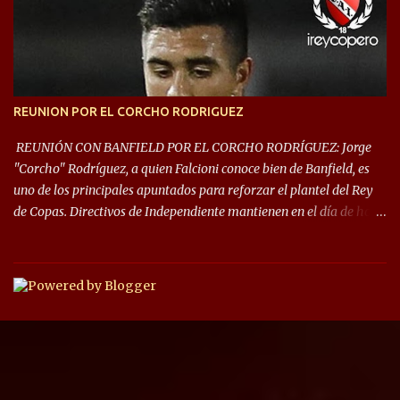
las fases de grupos de la #CopaLibertadores 2021. ¡Este año hay
noche de Copas Rey! ⚽🇦🇹👑🏆.
REUNION POR EL CORCHO RODRIGUEZ
REUNIÓN CON BANFIELD POR EL CORCHO RODRÍGUEZ: Jorge
"Corcho" Rodríguez, a quien Falcioni conoce bien de Banfield, es
uno de los principales apuntados para reforzar el plantel del Rey
de Copas. Directivos de Independiente mantienen en el día de hoy
una reunión para dar comienzo a las negociaciones por el
mediocampista del Taladro. La CD de Avellaneda ofrecerá un
préstamo con opción de compra pero, por lo que se sabe, Banfield
busca vender al menos el 50% del pase por una cifra cercana a los
1,5 millones de dólares. El volante central titular del Banfield y
capitán que llegó a la final de la #CopaDiegoMaradona, jugador
ya fue dirigido por Julio César Falcioni en su último paso por el
Taladro, fue titular en todos los partidos de su equipo, tuvo 23