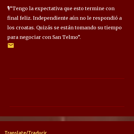
🎙️“Tengo la expectativa que esto termine con
final feliz. Independiente aún no le respondió a
los croatas. Quizás se están tomando su tiempo
para negociar con San Telmo”.
C
o
m
e
n
t
Translate/Traducir