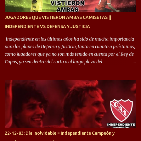
enfocamos en la preparación física. El grupo está encontrando la
idea que quiere el técnico y eso es importante para todos”.
JUGADORES QUE VISTIERON AMBAS CAMISETAS ||
INDEPENDIENTE VS DEFENSA Y JUSTICIA
Independiente en los últimos años ha sido de mucha importancia
para los planes de Defensa y Justicia, tanto en cuanto a préstamos,
como jugadores que ya no son más tenido en cuenta por el Rey de
Copas, ya sea dentro del corto o al largo plazo del
desprendimiento de los mismos. Comenzando a repasar,
arrancamos con alguien que esta con un gran presente en el
Halcón de Varela, como lo es Brian Romero, quien paso a
préstamo allí durante el último mercado de pases y ha rendido de
gran manera, convirtiendo goles importantes, sobre todo en la
copa sudamericana. Pero no sucedió lo mismo en cuanto al
rendimiento que ha producido en el Rojo. Pasando a jugadores que
jugaron en Defensa y ahora están en el rojo, tenemos a la dupla
Gastón Togni y Domingo Blanco, donde ambos explotaron
22-12-83: Día Inolvidable = Independiente Campeón y
futbolísticamente hablando en el equipo de Varela, donde, por