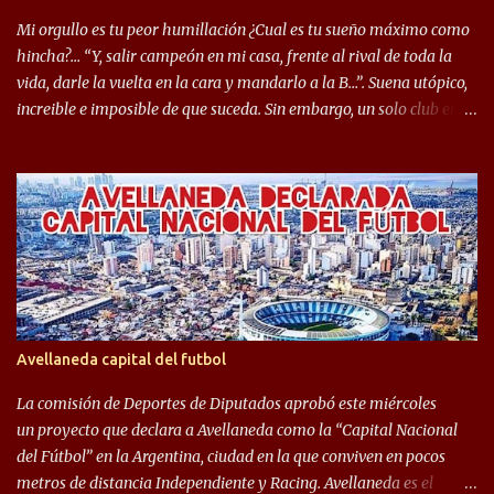
Seleccionado Argentino, rendimiento que aún no ha logrado
Mi orgullo es tu peor humillación ¿Cual es tu sueño máximo como
mostrar en Independiente. En e...
hincha?… “Y, salir campeón en mi casa, frente al rival de toda la
vida, darle la vuelta en la cara y mandarlo a la B…”. Suena utópico,
increible e imposible de que suceda. Sin embargo, un solo club en el
mundo se dió ese lujo y fue el Club Atlético Independiente. Los
hinchas del "Rojo" tienen un doble festejo. Por un lado, la el
campeonato del '83 año consagratorio para el Rojo y, por el otro, el
haber mandado al descenso a su eterno rival. 22 de diciembre de
1983 es una fecha que pocos hinchas de Independiente pueden
dejar en el olvido. Es que ese día, el "Rojo" derrotó a Racing por 2 a
0, se consagró campeón y, además, mandó al descenso a su eterno
rival. El clásico de Avellaneda marcó el epílogo del campeonato,
algo totalmente inusual para estas épocas, donde la violencia no
Avellaneda capital del futbol
permite encuentros de riesgo sobre el final de los torneos. En la
década del ochenta y con una democracia flo...
La comisión de Deportes de Diputados aprobó este miércoles
un proyecto que declara a Avellaneda como la “Capital Nacional
del Fútbol” en la Argentina, ciudad en la que conviven en pocos
metros de distancia Independiente y Racing. Avellaneda es el