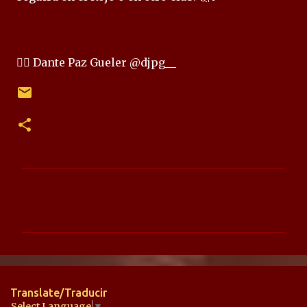
✍🏻 Dante Paz Gueler @djpg__
C
o
m
e
n
t
Translate/Traducir
a
Select Language
▼