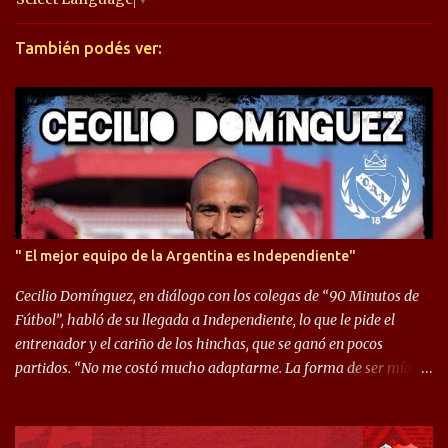
r
También podés ver:
i
o
s
" El mejor equipo de la Argentina es Independiente"
Cecilio Domínguez, en diálogo con los colegas de “90 Minutos de
Fútbol”, habló de su llegada a Independiente, lo que le pide el
entrenador y el cariño de los hinchas, que se ganó en pocos
partidos. “No me costó mucho adaptarme. La forma de ser mía
me ayuda a que me adapte rápidamente, soy un hombre alegre y
abierto. Creo que lo estoy haciendo muy bien. Cuando llegué,
llegué a un Independiente que juega muy dinámico y me gusta