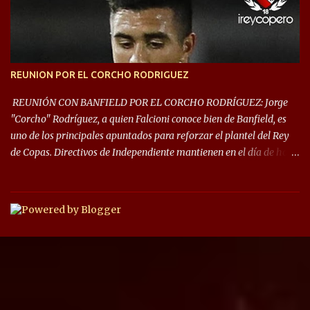
las fases de grupos de la #CopaLibertadores 2021. ¡Este año hay
noche de Copas Rey! ⚽🇦🇹👑🏆.
REUNION POR EL CORCHO RODRIGUEZ
REUNIÓN CON BANFIELD POR EL CORCHO RODRÍGUEZ: Jorge
"Corcho" Rodríguez, a quien Falcioni conoce bien de Banfield, es
uno de los principales apuntados para reforzar el plantel del Rey
de Copas. Directivos de Independiente mantienen en el día de hoy
una reunión para dar comienzo a las negociaciones por el
mediocampista del Taladro. La CD de Avellaneda ofrecerá un
préstamo con opción de compra pero, por lo que se sabe, Banfield
busca vender al menos el 50% del pase por una cifra cercana a los
1,5 millones de dólares. El volante central titular del Banfield y
capitán que llegó a la final de la #CopaDiegoMaradona, jugador
ya fue dirigido por Julio César Falcioni en su último paso por el
Taladro, fue titular en todos los partidos de su equipo, tuvo 23
quites, 19 intercepciones y acertó 433 pases, el de mayor cantidad