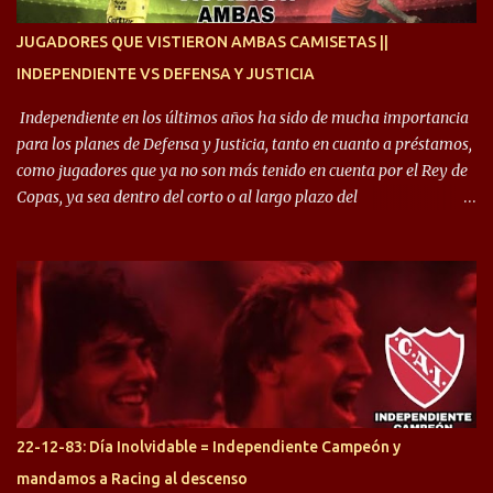
enfocamos en la preparación física. El grupo está encontrando la
idea que quiere el técnico y eso es importante para todos”.
JUGADORES QUE VISTIERON AMBAS CAMISETAS ||
INDEPENDIENTE VS DEFENSA Y JUSTICIA
Independiente en los últimos años ha sido de mucha importancia
para los planes de Defensa y Justicia, tanto en cuanto a préstamos,
como jugadores que ya no son más tenido en cuenta por el Rey de
Copas, ya sea dentro del corto o al largo plazo del
desprendimiento de los mismos. Comenzando a repasar,
arrancamos con alguien que esta con un gran presente en el
Halcón de Varela, como lo es Brian Romero, quien paso a
préstamo allí durante el último mercado de pases y ha rendido de
gran manera, convirtiendo goles importantes, sobre todo en la
copa sudamericana. Pero no sucedió lo mismo en cuanto al
rendimiento que ha producido en el Rojo. Pasando a jugadores que
jugaron en Defensa y ahora están en el rojo, tenemos a la dupla
Gastón Togni y Domingo Blanco, donde ambos explotaron
22-12-83: Día Inolvidable = Independiente Campeón y
futbolísticamente hablando en el equipo de Varela, donde, por
mandamos a Racing al descenso
ejemplo, el caso de Mingo llego a ser tenido en cuenta para el