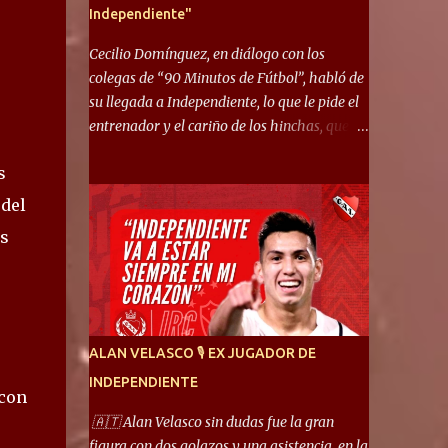
Independiente"
Cecilio Domínguez, en diálogo con los
colegas de “90 Minutos de Fútbol”, habló de
su llegada a Independiente, lo que le pide el
entrenador y el cariño de los hinchas, que se
ganó en pocos partidos. “No me costó
s
mucho adaptarme. La forma de ser mía me
ayuda a que me adapte rápidamente, soy un
 del
hombre alegre y abierto. Creo que lo estoy
as
haciendo muy bien. Cuando llegué, llegué a
un Independiente que juega muy dinámico y
me gusta mucho. Me favorece por la forma
de jugar mía y eso también ayudó a que me
adapte”. “Me siento mejor por izquierda,
ALAN VELASCO 🎙 EX JUGADOR DE
pero me gusta mucho jugar de 9, y juego sin
INDEPENDIENTE
problemas por derecha también. Jugar de 9
 con
y de extremo por izquierda es diferente. A mi
🇦🇹 Alan Velasco sin dudas fue la gran
me gusta jugar por fuera, porque tengo mas
figura con dos golazos y una asistencia, en la