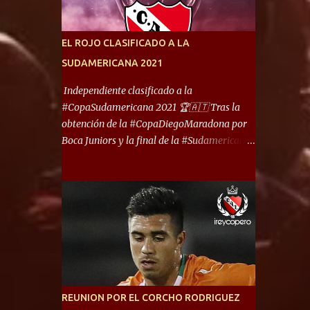
América) los distancian solo 150 metros. Por
ello son protagonistas de un clásico de los
más picantes del fútbol argentino. De ella
EL ROJO CLASIFICADO A LA
también forma parte Arsenal, equipo que
SUDAMERICANA 2021
transitó por la primera división del fútbol
local durante muchos años. Dock Sud es otro
Independiente clasificado a la
de los que comparten esas tierras, aunque el
#CopaSudamericana 2021 🏆🇦🇹 Tras la
foco de atención es la convivencia
obtención de la #CopaDiegoMaradona por
Independiente - Racing. “No encuentro, más
Boca Juniors y la final de la #Sudamericana
allá de Capital Federal, una ciudad que
que tendrá un campeón argentino entre
reúna tantos logros deportivos, tantos
Defensa y Justicia o Lanús, dadas estás dos
clubes y tanta gente en este deporte”,
condiciones el Rey de Copas se clasifica a la
afirmó Facundo Moyano. “Creo que
Copa Sudamericana de este 2021. En este
Avellaneda...
año, la Sudamericana sufrirá modificaciones
en su formato, que iniciará en fase de grupos
con 6 partidos, de los cuales sólo los
primeros de cada grupo jugarán los 8vos.
con los 3ros. mejores de las fases de grupos
REUNION POR EL CORCHO RODRIGUEZ
de la #CopaLibertadores 2021. ¡Este año hay