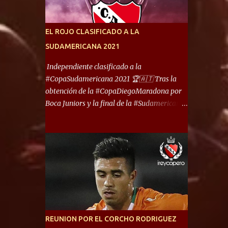
América) los distancian solo 150 metros. Por
ello son protagonistas de un clásico de los
más picantes del fútbol argentino. De ella
EL ROJO CLASIFICADO A LA
también forma parte Arsenal, equipo que
SUDAMERICANA 2021
transitó por la primera división del fútbol
local durante muchos años. Dock Sud es otro
Independiente clasificado a la
de los que comparten esas tierras, aunque el
#CopaSudamericana 2021 🏆🇦🇹 Tras la
foco de atención es la convivencia
obtención de la #CopaDiegoMaradona por
Independiente - Racing. “No encuentro, más
Boca Juniors y la final de la #Sudamericana
allá de Capital Federal, una ciudad que
que tendrá un campeón argentino entre
reúna tantos logros deportivos, tantos
Defensa y Justicia o Lanús, dadas estás dos
clubes y tanta gente en este deporte”,
condiciones el Rey de Copas se clasifica a la
afirmó Facundo Moyano. “Creo que
Copa Sudamericana de este 2021. En este
Avellaneda...
año, la Sudamericana sufrirá modificaciones
en su formato, que iniciará en fase de grupos
con 6 partidos, de los cuales sólo los
primeros de cada grupo jugarán los 8vos.
con los 3ros. mejores de las fases de grupos
REUNION POR EL CORCHO RODRIGUEZ
de la #CopaLibertadores 2021. ¡Este año hay