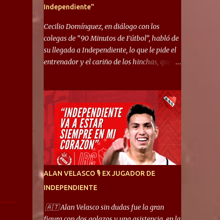
Independiente"
Cecilio Domínguez, en diálogo con los
colegas de “90 Minutos de Fútbol”, habló de
su llegada a Independiente, lo que le pide el
entrenador y el cariño de los hinchas, que se
ganó en pocos partidos. “No me costó
mucho adaptarme. La forma de ser mía me
ayuda a que me adapte rápidamente, soy un
hombre alegre y abierto. Creo que lo estoy
haciendo muy bien. Cuando llegué, llegué a
un Independiente que juega muy dinámico y
me gusta mucho. Me favorece por la forma
de jugar mía y eso también ayudó a que me
adapte”. “Me siento mejor por izquierda,
ALAN VELASCO 🎙 EX JUGADOR DE
pero me gusta mucho jugar de 9, y juego sin
INDEPENDIENTE
problemas por derecha también. Jugar de 9
y de extremo por izquierda es diferente. A mi
🇦🇹 Alan Velasco sin dudas fue la gran
me gusta jugar por fuera, porque tengo mas
figura con dos golazos y una asistencia, en la