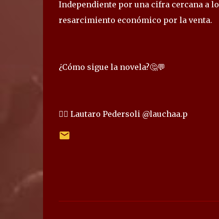
Independiente por una cifra cercana a lo
resarcimiento económico por la venta.
¿Cómo sigue la novela?🤔💬
✍🏻 Lautaro Pedersoli @lauchaa.p
C