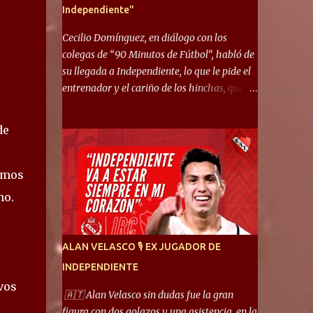
Independiente"
Cecilio Domínguez, en diálogo con los
colegas de “90 Minutos de Fútbol”, habló de
su llegada a Independiente, lo que le pide el
entrenador y el cariño de los hinchas, que se
ganó en pocos partidos. “No me costó
mucho adaptarme. La forma de ser mía me
de
ayuda a que me adapte rápidamente, soy un
hombre alegre y abierto. Creo que lo estoy
haciendo muy bien. Cuando llegué, llegué a
imos
un Independiente que juega muy dinámico y
no.
me gusta mucho. Me favorece por la forma
de jugar mía y eso también ayudó a que me
adapte”. “Me siento mejor por izquierda,
ALAN VELASCO 🎙 EX JUGADOR DE
pero me gusta mucho jugar de 9, y juego sin
INDEPENDIENTE
problemas por derecha también. Jugar de 9
vos
y de extremo por izquierda es diferente. A mi
🇦🇹 Alan Velasco sin dudas fue la gran
me gusta jugar por fuera, porque tengo mas
figura con dos golazos y una asistencia, en la