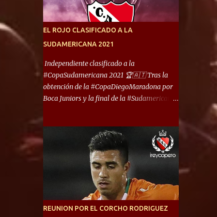
América) los distancian solo 150 metros. Por
ello son protagonistas de un clásico de los
más picantes del fútbol argentino. De ella
EL ROJO CLASIFICADO A LA
también forma parte Arsenal, equipo que
SUDAMERICANA 2021
transitó por la primera división del fútbol
local durante muchos años. Dock Sud es otro
Independiente clasificado a la
de los que comparten esas tierras, aunque el
#CopaSudamericana 2021 🏆🇦🇹 Tras la
foco de atención es la convivencia
obtención de la #CopaDiegoMaradona por
Independiente - Racing. “No encuentro, más
Boca Juniors y la final de la #Sudamericana
allá de Capital Federal, una ciudad que
que tendrá un campeón argentino entre
reúna tantos logros deportivos, tantos
Defensa y Justicia o Lanús, dadas estás dos
clubes y tanta gente en este deporte”,
condiciones el Rey de Copas se clasifica a la
afirmó Facundo Moyano. “Creo que
Copa Sudamericana de este 2021. En este
Avellaneda...
año, la Sudamericana sufrirá modificaciones
en su formato, que iniciará en fase de grupos
con 6 partidos, de los cuales sólo los
primeros de cada grupo jugarán los 8vos.
con los 3ros. mejores de las fases de grupos
REUNION POR EL CORCHO RODRIGUEZ
de la #CopaLibertadores 2021. ¡Este año hay