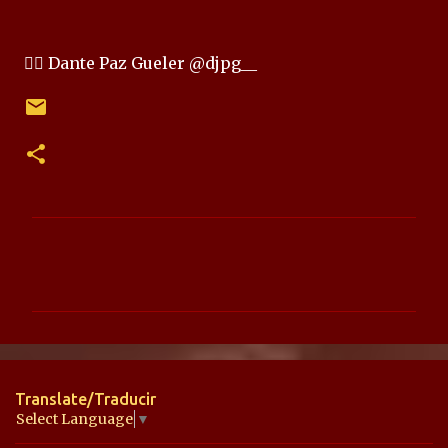
✍🏻 Dante Paz Gueler @djpg__
C
o
m
e
n
t
Translate/Traducir
a
Select Language
▼
r