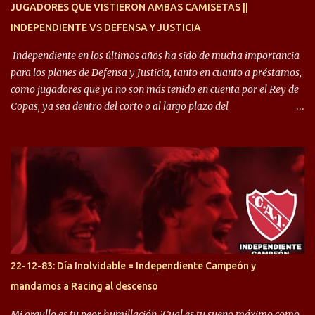
JUGADORES QUE VISTIERON AMBAS CAMISETAS ||
INDEPENDIENTE VS DEFENSA Y JUSTICIA
Independiente en los últimos años ha sido de mucha importancia
para los planes de Defensa y Justicia, tanto en cuanto a préstamos,
como jugadores que ya no son más tenido en cuenta por el Rey de
Copas, ya sea dentro del corto o al largo plazo del
desprendimiento de los mismos. Comenzando a repasar,
arrancamos con alguien que esta con un gran presente en el
Halcón de Varela, como lo es Brian Romero, quien paso a
préstamo allí durante el último mercado de pases y ha rendido de
gran manera, convirtiendo goles importantes, sobre todo en la
copa sudamericana. Pero no sucedió lo mismo en cuanto al
rendimiento que ha producido en el Rojo. Pasando a jugadores que
jugaron en Defensa y ahora están en el rojo, tenemos a la dupla
Gastón Togni y Domingo Blanco, donde ambos explotaron
22-12-83: Día Inolvidable = Independiente Campeón y
futbolísticamente hablando en el equipo de Varela, donde, por
mandamos a Racing al descenso
ejemplo, el caso de Mingo llego a ser tenido en cuenta para el
Seleccionado Argentino, rendimiento que aún no ha logrado
Mi orgullo es tu peor humillación ¿Cual es tu sueño máximo como