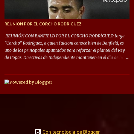
REUNION POR EL CORCHO RODRIGUEZ
REUNIÓN CON BANFIELD POR EL CORCHO RODRÍGUEZ: Jorge
"Corcho" Rodríguez, a quien Falcioni conoce bien de Banfield, es
uno de los principales apuntados para reforzar el plantel del Rey
de Copas. Directivos de Independiente mantienen en el día de hoy
una reunión para dar comienzo a las negociaciones por el
mediocampista del Taladro. La CD de Avellaneda ofrecerá un
préstamo con opción de compra pero, por lo que se sabe, Banfield
busca vender al menos el 50% del pase por una cifra cercana a los
1,5 millones de dólares. El volante central titular del Banfield y
capitán que llegó a la final de la #CopaDiegoMaradona, jugador
ya fue dirigido por Julio César Falcioni en su último paso por el
Taladro, fue titular en todos los partidos de su equipo, tuvo 23
quites, 19 intercepciones y acertó 433 pases, el de mayor cantidad
de sus compañeros, realizó 17 infracciones y solo fue amonestado
Con tecnología de Blogger