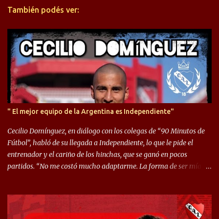
También podés ver:
i
o
s
" El mejor equipo de la Argentina es Independiente"
Cecilio Domínguez, en diálogo con los colegas de “90 Minutos de
Fútbol”, habló de su llegada a Independiente, lo que le pide el
entrenador y el cariño de los hinchas, que se ganó en pocos
partidos. “No me costó mucho adaptarme. La forma de ser mía
me ayuda a que me adapte rápidamente, soy un hombre alegre y
abierto. Creo que lo estoy haciendo muy bien. Cuando llegué,
llegué a un Independiente que juega muy dinámico y me gusta
mucho. Me favorece por la forma de jugar mía y eso también