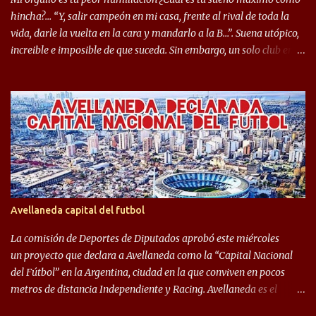
mostrar en Independiente. En e...
hincha?… “Y, salir campeón en mi casa, frente al rival de toda la
vida, darle la vuelta en la cara y mandarlo a la B…”. Suena utópico,
increible e imposible de que suceda. Sin embargo, un solo club en el
mundo se dió ese lujo y fue el Club Atlético Independiente. Los
hinchas del "Rojo" tienen un doble festejo. Por un lado, la el
campeonato del '83 año consagratorio para el Rojo y, por el otro, el
haber mandado al descenso a su eterno rival. 22 de diciembre de
1983 es una fecha que pocos hinchas de Independiente pueden
dejar en el olvido. Es que ese día, el "Rojo" derrotó a Racing por 2 a
0, se consagró campeón y, además, mandó al descenso a su eterno
rival. El clásico de Avellaneda marcó el epílogo del campeonato,
algo totalmente inusual para estas épocas, donde la violencia no
Avellaneda capital del futbol
permite encuentros de riesgo sobre el final de los torneos. En la
década del ochenta y con una democracia flo...
La comisión de Deportes de Diputados aprobó este miércoles
un proyecto que declara a Avellaneda como la “Capital Nacional
del Fútbol” en la Argentina, ciudad en la que conviven en pocos
metros de distancia Independiente y Racing. Avellaneda es el
hogar dos de los clubes denominados “cinco grandes”, tienen sus