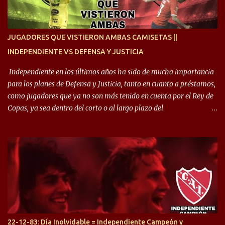
resultado. Es nuestro segundo partido, en la pretemporada nos
enfocamos en la preparación física. El grupo está encontrando la
idea que quiere el técnico y eso es importante para todos”.
JUGADORES QUE VISTIERON AMBAS CAMISETAS ||
INDEPENDIENTE VS DEFENSA Y JUSTICIA
Independiente en los últimos años ha sido de mucha importancia
para los planes de Defensa y Justicia, tanto en cuanto a préstamos,
como jugadores que ya no son más tenido en cuenta por el Rey de
Copas, ya sea dentro del corto o al largo plazo del
desprendimiento de los mismos. Comenzando a repasar,
arrancamos con alguien que esta con un gran presente en el
Halcón de Varela, como lo es Brian Romero, quien paso a
préstamo allí durante el último mercado de pases y ha rendido de
gran manera, convirtiendo goles importantes, sobre todo en la
copa sudamericana. Pero no sucedió lo mismo en cuanto al
rendimiento que ha producido en el Rojo. Pasando a jugadores que
jugaron en Defensa y ahora están en el rojo, tenemos a la dupla
Gastón Togni y Domingo Blanco, donde ambos explotaron
22-12-83: Día Inolvidable = Independiente Campeón y