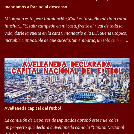
futbolísticamente hablando en el equipo de Varela, donde, por
mandamos a Racing al descenso
ejemplo, el caso de Mingo llego a ser tenido en cuenta para el
Seleccionado Argentino, rendimiento que aún no ha logrado
Mi orgullo es tu peor humillación ¿Cual es tu sueño máximo como
mostrar en Independiente. En e...
hincha?… “Y, salir campeón en mi casa, frente al rival de toda la
vida, darle la vuelta en la cara y mandarlo a la B…”. Suena utópico,
increible e imposible de que suceda. Sin embargo, un solo club en el
mundo se dió ese lujo y fue el Club Atlético Independiente. Los
hinchas del "Rojo" tienen un doble festejo. Por un lado, la el
campeonato del '83 año consagratorio para el Rojo y, por el otro, el
haber mandado al descenso a su eterno rival. 22 de diciembre de
1983 es una fecha que pocos hinchas de Independiente pueden
dejar en el olvido. Es que ese día, el "Rojo" derrotó a Racing por 2 a
0, se consagró campeón y, además, mandó al descenso a su eterno
rival. El clásico de Avellaneda marcó el epílogo del campeonato,
algo totalmente inusual para estas épocas, donde la violencia no
Avellaneda capital del futbol
permite encuentros de riesgo sobre el final de los torneos. En la
década del ochenta y con una democracia flo...
La comisión de Deportes de Diputados aprobó este miércoles
un proyecto que declara a Avellaneda como la “Capital Nacional