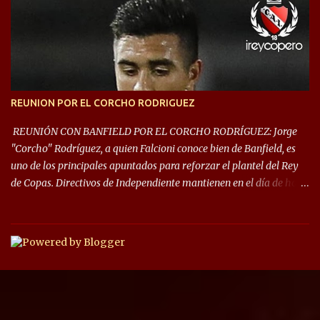
primeros de cada grupo jugarán los 8vos. con los 3ros. mejores de
las fases de grupos de la #CopaLibertadores 2021. ¡Este año hay
noche de Copas Rey! ⚽🇦🇹👑🏆.
REUNION POR EL CORCHO RODRIGUEZ
REUNIÓN CON BANFIELD POR EL CORCHO RODRÍGUEZ: Jorge
"Corcho" Rodríguez, a quien Falcioni conoce bien de Banfield, es
uno de los principales apuntados para reforzar el plantel del Rey
de Copas. Directivos de Independiente mantienen en el día de hoy
una reunión para dar comienzo a las negociaciones por el
mediocampista del Taladro. La CD de Avellaneda ofrecerá un
préstamo con opción de compra pero, por lo que se sabe, Banfield
busca vender al menos el 50% del pase por una cifra cercana a los
1,5 millones de dólares. El volante central titular del Banfield y
capitán que llegó a la final de la #CopaDiegoMaradona, jugador
ya fue dirigido por Julio César Falcioni en su último paso por el