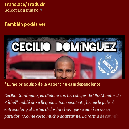
t
Translate/Traducir
a
Select Language
▼
r
También podés ver:
i
o
s
" El mejor equipo de la Argentina es Independiente"
Cecilio Domínguez, en diálogo con los colegas de “90 Minutos de
Fútbol”, habló de su llegada a Independiente, lo que le pide el
entrenador y el cariño de los hinchas, que se ganó en pocos
partidos. “No me costó mucho adaptarme. La forma de ser mía
me ayuda a que me adapte rápidamente, soy un hombre alegre y