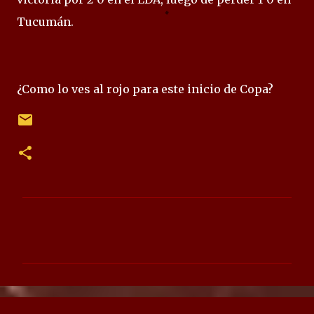
Tucumán.
¿Como lo ves al rojo para este inicio de Copa?
C
o
m
e
n