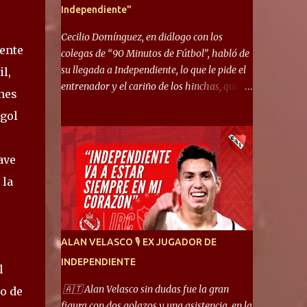
Independiente"
Cecilio Domínguez, en diálogo con los
ente
colegas de “90 Minutos de Fútbol”, habló de
su llegada a Independiente, lo que le pide el
l,
entrenador y el cariño de los hinchas, que se
ones
ganó en pocos partidos. “No me costó
 gol
mucho adaptarme. La forma de ser mía me
ayuda a que me adapte rápidamente, soy un
hombre alegre y abierto. Creo que lo estoy
ave
haciendo muy bien. Cuando llegué, llegué a
 la
un Independiente que juega muy dinámico y
me gusta mucho. Me favorece por la forma
de jugar mía y eso también ayudó a que me
adapte”. “Me siento mejor por izquierda,
ALAN VELASCO 🎙 EX JUGADOR DE
pero me gusta mucho jugar de 9, y juego sin
INDEPENDIENTE
problemas por derecha también. Jugar de 9
l
y de extremo por izquierda es diferente. A mi
🇦🇹 Alan Velasco sin dudas fue la gran
do de
me gusta jugar por fuera, porque tengo mas
figura con dos golazos y una asistencia, en la