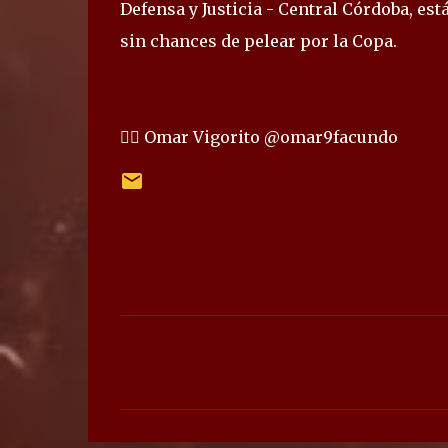
Defensa y Justicia - Central Córdoba, est
sin chances de pelear por la Copa.
✍🏻 Omar Vigorito @omar9facundo
C
o
m
e