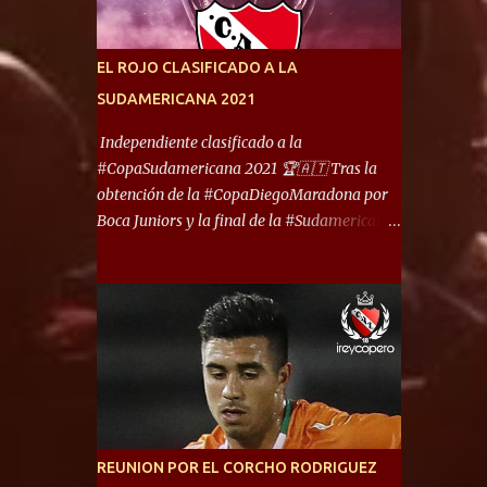
América) los distancian solo 150 metros. Por
ello son protagonistas de un clásico de los
más picantes del fútbol argentino. De ella
EL ROJO CLASIFICADO A LA
también forma parte Arsenal, equipo que
SUDAMERICANA 2021
transitó por la primera división del fútbol
local durante muchos años. Dock Sud es otro
Independiente clasificado a la
de los que comparten esas tierras, aunque el
#CopaSudamericana 2021 🏆🇦🇹 Tras la
foco de atención es la convivencia
obtención de la #CopaDiegoMaradona por
Independiente - Racing. “No encuentro, más
Boca Juniors y la final de la #Sudamericana
allá de Capital Federal, una ciudad que
que tendrá un campeón argentino entre
reúna tantos logros deportivos, tantos
Defensa y Justicia o Lanús, dadas estás dos
clubes y tanta gente en este deporte”,
condiciones el Rey de Copas se clasifica a la
afirmó Facundo Moyano. “Creo que
Copa Sudamericana de este 2021. En este
Avellaneda...
año, la Sudamericana sufrirá modificaciones
en su formato, que iniciará en fase de grupos
con 6 partidos, de los cuales sólo los
primeros de cada grupo jugarán los 8vos.
con los 3ros. mejores de las fases de grupos
REUNION POR EL CORCHO RODRIGUEZ
de la #CopaLibertadores 2021. ¡Este año hay