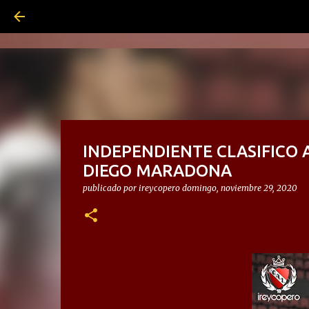
INDEPENDIENTE CLASIFICO 
DIEGO MARADONA
publicado por
ireycopero
domingo, noviembre 29, 2020