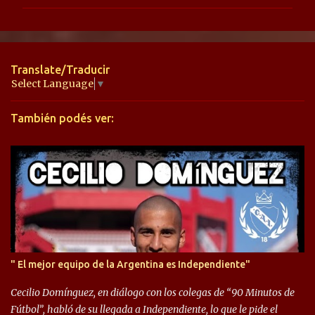
m
e
n
t
Translate/Traducir
a
Select Language
▼
r
También podés ver:
i
o
s
" El mejor equipo de la Argentina es Independiente"
Cecilio Domínguez, en diálogo con los colegas de “90 Minutos de
Fútbol”, habló de su llegada a Independiente, lo que le pide el