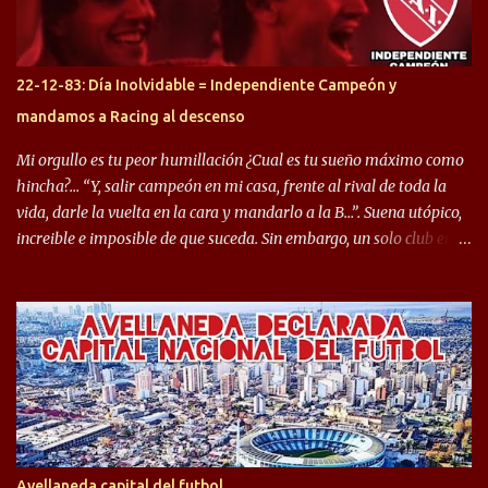
rendimiento que ha producido en el Rojo. Pasando a jugadores que
jugaron en Defensa y ahora están en el rojo, tenemos a la dupla
Gastón Togni y Domingo Blanco, donde ambos explotaron
22-12-83: Día Inolvidable = Independiente Campeón y
futbolísticamente hablando en el equipo de Varela, donde, por
mandamos a Racing al descenso
ejemplo, el caso de Mingo llego a ser tenido en cuenta para el
Seleccionado Argentino, rendimiento que aún no ha logrado
Mi orgullo es tu peor humillación ¿Cual es tu sueño máximo como
mostrar en Independiente. En e...
hincha?… “Y, salir campeón en mi casa, frente al rival de toda la
vida, darle la vuelta en la cara y mandarlo a la B…”. Suena utópico,
increible e imposible de que suceda. Sin embargo, un solo club en el
mundo se dió ese lujo y fue el Club Atlético Independiente. Los
hinchas del "Rojo" tienen un doble festejo. Por un lado, la el
campeonato del '83 año consagratorio para el Rojo y, por el otro, el
haber mandado al descenso a su eterno rival. 22 de diciembre de
1983 es una fecha que pocos hinchas de Independiente pueden
dejar en el olvido. Es que ese día, el "Rojo" derrotó a Racing por 2 a
0, se consagró campeón y, además, mandó al descenso a su eterno
rival. El clásico de Avellaneda marcó el epílogo del campeonato,
algo totalmente inusual para estas épocas, donde la violencia no
Avellaneda capital del futbol