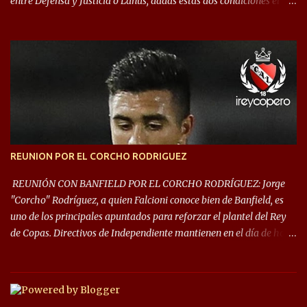
entre Defensa y Justicia o Lanús, dadas estás dos condiciones el
Rey de Copas se clasifica a la Copa Sudamericana de este 2021. En
este año, la Sudamericana sufrirá modificaciones en su formato,
que iniciará en fase de grupos con 6 partidos, de los cuales sólo los
primeros de cada grupo jugarán los 8vos. con los 3ros. mejores de
las fases de grupos de la #CopaLibertadores 2021. ¡Este año hay
noche de Copas Rey! ⚽🇦🇹👑🏆.
REUNION POR EL CORCHO RODRIGUEZ
REUNIÓN CON BANFIELD POR EL CORCHO RODRÍGUEZ: Jorge
"Corcho" Rodríguez, a quien Falcioni conoce bien de Banfield, es
uno de los principales apuntados para reforzar el plantel del Rey
de Copas. Directivos de Independiente mantienen en el día de hoy
una reunión para dar comienzo a las negociaciones por el
mediocampista del Taladro. La CD de Avellaneda ofrecerá un
préstamo con opción de compra pero, por lo que se sabe, Banfield
busca vender al menos el 50% del pase por una cifra cercana a los