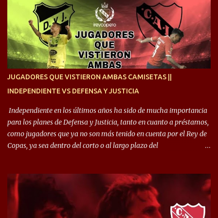
ojalá sea lo mejor para el club y para mí. Independiente va a estar
siempre en mi corazón”. 🎙️“Siempre que me tocó vestir la camiseta
quise dar lo mejor. Si me toca marcharme, estoy agradecido al
hincha”. 🎙️“El equipo hizo un gran trabajo, quedó demostrado en el
resultado. Es nuestro segundo partido, en la pretemporada nos
enfocamos en la preparación física. El grupo está encontrando la
idea que quiere el técnico y eso es importante para todos”.
JUGADORES QUE VISTIERON AMBAS CAMISETAS ||
INDEPENDIENTE VS DEFENSA Y JUSTICIA
Independiente en los últimos años ha sido de mucha importancia
para los planes de Defensa y Justicia, tanto en cuanto a préstamos,
como jugadores que ya no son más tenido en cuenta por el Rey de
Copas, ya sea dentro del corto o al largo plazo del
desprendimiento de los mismos. Comenzando a repasar,
arrancamos con alguien que esta con un gran presente en el
Halcón de Varela, como lo es Brian Romero, quien paso a
préstamo allí durante el último mercado de pases y ha rendido de
gran manera, convirtiendo goles importantes, sobre todo en la
copa sudamericana. Pero no sucedió lo mismo en cuanto al