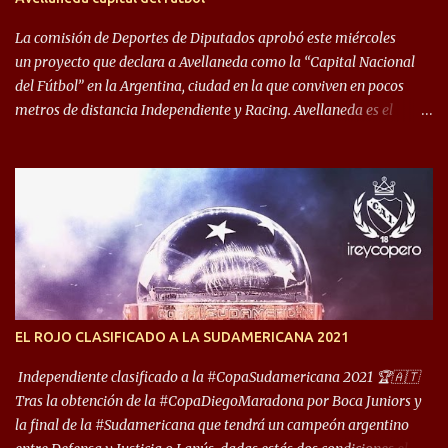
permite encuentros de riesgo sobre el final de los torneos. En la
década del ochenta y con una democracia flo...
La comisión de Deportes de Diputados aprobó este miércoles
un proyecto que declara a Avellaneda como la “Capital Nacional
del Fútbol” en la Argentina, ciudad en la que conviven en pocos
metros de distancia Independiente y Racing. Avellaneda es el
hogar dos de los clubes denominados “cinco grandes”, tienen sus
predios separados por 50 metros y a sus estadios (Cilindro y
Libertadores de América) los distancian solo 150 metros. Por ello
son protagonistas de un clásico de los más picantes del fútbol
argentino. De ella también forma parte Arsenal, equipo que
transitó por la primera división del fútbol local durante muchos
años. Dock Sud es otro de los que comparten esas tierras, aunque el
foco de atención es la convivencia Independiente - Racing. “No
encuentro, más allá de Capital Federal, una ciudad que
EL ROJO CLASIFICADO A LA SUDAMERICANA 2021
reúna tantos logros deportivos, tantos clubes y tanta gente en este
deporte”, afirmó Facundo Moyano. “Creo que Avellaneda...
Independiente clasificado a la #CopaSudamericana 2021 🏆🇦🇹
Tras la obtención de la #CopaDiegoMaradona por Boca Juniors y
la final de la #Sudamericana que tendrá un campeón argentino