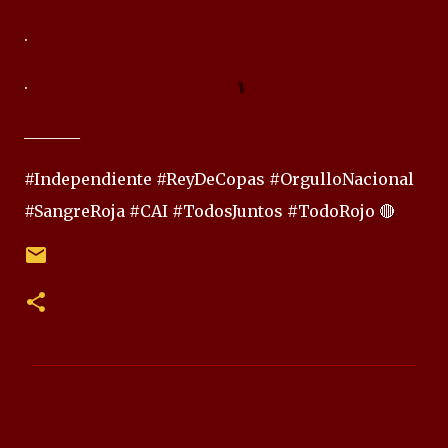
.
.
_______
#Independiente #ReyDeCopas #OrgulloNacional
#SangreRoja #CAI #TodosJuntos #TodoRojo 🔴
C
o