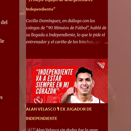
Independiente"
Cecilio Domínguez, en diálogo con los
 del
colegas de “90 Minutos de Fútbol”, habló de
su llegada a Independiente, lo que le pide el
le
entrenador y el cariño de los hinchas, que se
ganó en pocos partidos. “No me costó
mucho adaptarme. La forma de ser mía me
ayuda a que me adapte rápidamente, soy un
hombre alegre y abierto. Creo que lo estoy
haciendo muy bien. Cuando llegué, llegué a
un Independiente que juega muy dinámico y
me gusta mucho. Me favorece por la forma
as
de jugar mía y eso también ayudó a que me
adapte”. “Me siento mejor por izquierda,
ALAN VELASCO 🎙 EX JUGADOR DE
pero me gusta mucho jugar de 9, y juego sin
INDEPENDIENTE
problemas por derecha también. Jugar de 9
y de extremo por izquierda es diferente. A mi
🇦🇹 Alan Velasco sin dudas fue la gran