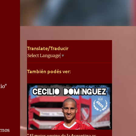
Translate/Traducir
Select Language
▼
También podés ver:
io"
irnos
" El mejor equipo de la Argentina es