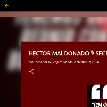
HECTOR MALDONADO 🎙 SEC
publicado por
ireycopero
sábado, diciembre 19, 2020