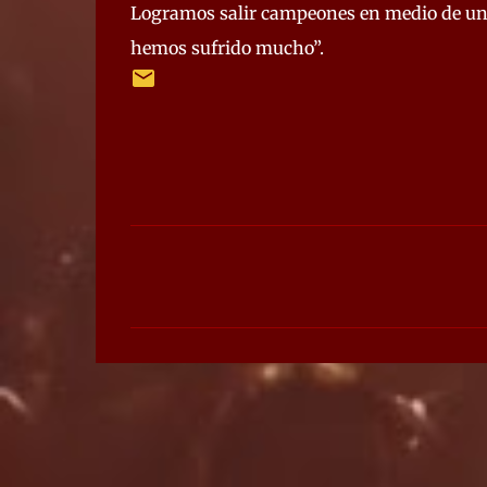
Logramos salir campeones en medio de una 
hemos sufrido mucho”.
C
o
m
e
n
t
a
r