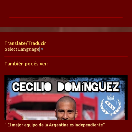
o
m
e
n
t
Translate/Traducir
a
Select Language
▼
r
También podés ver:
i
o
s
" El mejor equipo de la Argentina es Independiente"