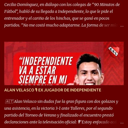
Cecilio Domínguez, en diálogo con los colegas de “90 Minutos de
Fútbol”, habló de su llegada a Independiente, lo que le pide el
entrenador y el cariño de los hinchas, que se ganó en pocos
partidos. “No me costó mucho adaptarme. La forma de ser mía
me ayuda a que me adapte rápidamente, soy un hombre alegre y
abierto. Creo que lo estoy haciendo muy bien. Cuando llegué,
llegué a un Independiente que juega muy dinámico y me gusta
mucho. Me favorece por la forma de jugar mía y eso también
ayudó a que me adapte”. “Me siento mejor por izquierda, pero me
gusta mucho jugar de 9, y juego sin problemas por derecha
también. Jugar de 9 y de extremo por izquierda es diferente. A mi
me gusta jugar por fuera, porque tengo mas posibilidades de
encarar, de enganchar. Pero yo soy un hombre que pica mucho y
ALAN VELASCO 🎙 EX JUGADOR DE INDEPENDIENTE
cuando juego de 9 me gusta, porque estoy un poco más cerca del
arco y tengo más posibilidades”. Sobre lo que le pide el DT,
🇦🇹 Alan Velasco sin dudas fue la gran figura con dos golazos y
comentó: “Cuando juego de 9, obviamente me pide presionar, y
una asistencia, en la victoria 3-1 ante Talleres, por el segundo
cuand...
partido del Torneo de Verano y finalizado el encuentro prestó
declaraciones ante la televisación oficial: 🎙️“Estoy enfocado acá.