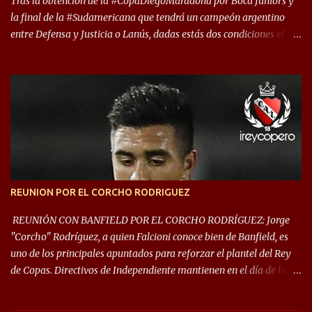
Tras la obtención de la #CopaDiegoMaradona por Boca Juniors y
la final de la #Sudamericana que tendrá un campeón argentino
entre Defensa y Justicia o Lanús, dadas estás dos condiciones el
Rey de Copas se clasifica a la Copa Sudamericana de este 2021. En
este año, la Sudamericana sufrirá modificaciones en su formato,
que iniciará en fase de grupos con 6 partidos, de los cuales sólo los
primeros de cada grupo jugarán los 8vos. con los 3ros. mejores de
las fases de grupos de la #CopaLibertadores 2021. ¡Este año hay
noche de Copas Rey! ⚽🇦🇹👑🏆.
REUNION POR EL CORCHO RODRIGUEZ
REUNIÓN CON BANFIELD POR EL CORCHO RODRÍGUEZ: Jorge
"Corcho" Rodríguez, a quien Falcioni conoce bien de Banfield, es
uno de los principales apuntados para reforzar el plantel del Rey
de Copas. Directivos de Independiente mantienen en el día de hoy
una reunión para dar comienzo a las negociaciones por el
mediocampista del Taladro. La CD de Avellaneda ofrecerá un