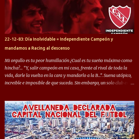
gran manera, convirtiendo goles importantes, sobre todo en la
copa sudamericana. Pero no sucedió lo mismo en cuanto al
rendimiento que ha producido en el Rojo. Pasando a jugadores que
jugaron en Defensa y ahora están en el rojo, tenemos a la dupla
Gastón Togni y Domingo Blanco, donde ambos explotaron
22-12-83: Día Inolvidable = Independiente Campeón y
futbolísticamente hablando en el equipo de Varela, donde, por
mandamos a Racing al descenso
ejemplo, el caso de Mingo llego a ser tenido en cuenta para el
Seleccionado Argentino, rendimiento que aún no ha logrado
Mi orgullo es tu peor humillación ¿Cual es tu sueño máximo como
mostrar en Independiente. En e...
hincha?… “Y, salir campeón en mi casa, frente al rival de toda la
vida, darle la vuelta en la cara y mandarlo a la B…”. Suena utópico,
increible e imposible de que suceda. Sin embargo, un solo club en el
mundo se dió ese lujo y fue el Club Atlético Independiente. Los
hinchas del "Rojo" tienen un doble festejo. Por un lado, la el
campeonato del '83 año consagratorio para el Rojo y, por el otro, el
haber mandado al descenso a su eterno rival. 22 de diciembre de
1983 es una fecha que pocos hinchas de Independiente pueden
dejar en el olvido. Es que ese día, el "Rojo" derrotó a Racing por 2 a
0, se consagró campeón y, además, mandó al descenso a su eterno