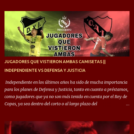
Estoy desde los 9 años y son sensaciones raras las que se me
cruzan. Es toda una vida, van a ser 10 años. Si se tiene que dar algo,
ojalá sea lo mejor para el club y para mí. Independiente va a estar
siempre en mi corazón”. 🎙️“Siempre que me tocó vestir la camiseta
quise dar lo mejor. Si me toca marcharme, estoy agradecido al
hincha”. 🎙️“El equipo hizo un gran trabajo, quedó demostrado en el
resultado. Es nuestro segundo partido, en la pretemporada nos
enfocamos en la preparación física. El grupo está encontrando la
idea que quiere el técnico y eso es importante para todos”.
JUGADORES QUE VISTIERON AMBAS CAMISETAS ||
INDEPENDIENTE VS DEFENSA Y JUSTICIA
Independiente en los últimos años ha sido de mucha importancia
para los planes de Defensa y Justicia, tanto en cuanto a préstamos,
como jugadores que ya no son más tenido en cuenta por el Rey de
Copas, ya sea dentro del corto o al largo plazo del
desprendimiento de los mismos. Comenzando a repasar,
arrancamos con alguien que esta con un gran presente en el
Halcón de Varela, como lo es Brian Romero, quien paso a
préstamo allí durante el último mercado de pases y ha rendido de