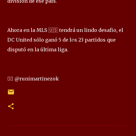
división de ese país.
Ahora en la MLS 🇺🇸 tendrá un lindo desafio, el
DC United sólo ganó 5 de los 23 partidos que
disputó en la última liga.
✍🏻 @runimartinezok
C