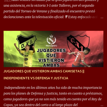
comentó: “Cuando juego de 9, obviamente me pide presionar, y
una asistencia, en la victoria 3-1 ante Talleres, por el segundo
cuand...
partido del Torneo de Verano y finalizado el encuentro prestó
declaraciones ante la televisación oficial: 🎙️“Estoy enfocado acá.
Estoy desde los 9 años y son sensaciones raras las que se me
cruzan. Es toda una vida, van a ser 10 años. Si se tiene que dar algo,
ojalá sea lo mejor para el club y para mí. Independiente va a estar
siempre en mi corazón”. 🎙️“Siempre que me tocó vestir la camiseta
quise dar lo mejor. Si me toca marcharme, estoy agradecido al
hincha”. 🎙️“El equipo hizo un gran trabajo, quedó demostrado en el
resultado. Es nuestro segundo partido, en la pretemporada nos
enfocamos en la preparación física. El grupo está encontrando la
idea que quiere el técnico y eso es importante para todos”.
JUGADORES QUE VISTIERON AMBAS CAMISETAS ||
INDEPENDIENTE VS DEFENSA Y JUSTICIA
Independiente en los últimos años ha sido de mucha importancia
para los planes de Defensa y Justicia, tanto en cuanto a préstamos,
como jugadores que ya no son más tenido en cuenta por el Rey de
Copas, ya sea dentro del corto o al largo plazo del