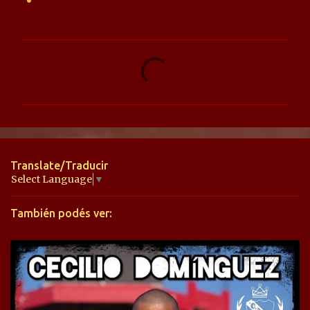
C
o
m
e
n
t
Translate/Traducir
a
Select Language
▼
r
También podés ver:
i
o
s