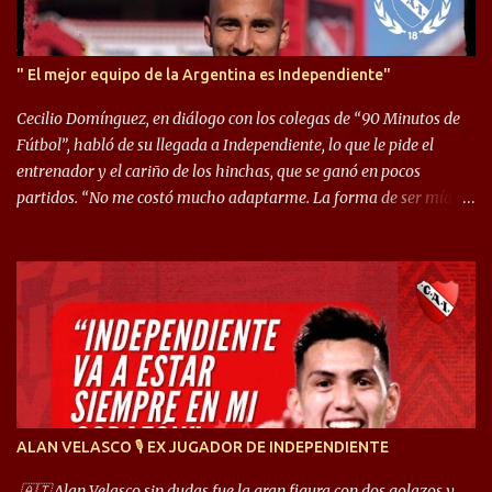
" El mejor equipo de la Argentina es Independiente"
Cecilio Domínguez, en diálogo con los colegas de “90 Minutos de
Fútbol”, habló de su llegada a Independiente, lo que le pide el
entrenador y el cariño de los hinchas, que se ganó en pocos
partidos. “No me costó mucho adaptarme. La forma de ser mía
me ayuda a que me adapte rápidamente, soy un hombre alegre y
abierto. Creo que lo estoy haciendo muy bien. Cuando llegué,
llegué a un Independiente que juega muy dinámico y me gusta
mucho. Me favorece por la forma de jugar mía y eso también
ayudó a que me adapte”. “Me siento mejor por izquierda, pero me
gusta mucho jugar de 9, y juego sin problemas por derecha
también. Jugar de 9 y de extremo por izquierda es diferente. A mi
me gusta jugar por fuera, porque tengo mas posibilidades de
encarar, de enganchar. Pero yo soy un hombre que pica mucho y
ALAN VELASCO 🎙 EX JUGADOR DE INDEPENDIENTE
cuando juego de 9 me gusta, porque estoy un poco más cerca del
arco y tengo más posibilidades”. Sobre lo que le pide el DT,
🇦🇹 Alan Velasco sin dudas fue la gran figura con dos golazos y