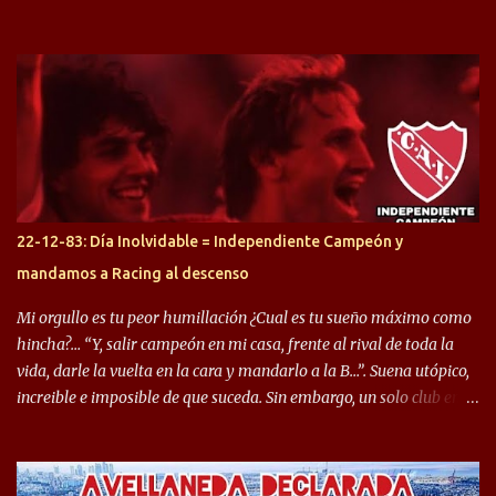
desprendimiento de los mismos. Comenzando a repasar,
arrancamos con alguien que esta con un gran presente en el
Halcón de Varela, como lo es Brian Romero, quien paso a
préstamo allí durante el último mercado de pases y ha rendido de
gran manera, convirtiendo goles importantes, sobre todo en la
copa sudamericana. Pero no sucedió lo mismo en cuanto al
rendimiento que ha producido en el Rojo. Pasando a jugadores que
jugaron en Defensa y ahora están en el rojo, tenemos a la dupla
Gastón Togni y Domingo Blanco, donde ambos explotaron
22-12-83: Día Inolvidable = Independiente Campeón y
futbolísticamente hablando en el equipo de Varela, donde, por
mandamos a Racing al descenso
ejemplo, el caso de Mingo llego a ser tenido en cuenta para el
Seleccionado Argentino, rendimiento que aún no ha logrado
Mi orgullo es tu peor humillación ¿Cual es tu sueño máximo como
mostrar en Independiente. En e...
hincha?… “Y, salir campeón en mi casa, frente al rival de toda la
vida, darle la vuelta en la cara y mandarlo a la B…”. Suena utópico,
increible e imposible de que suceda. Sin embargo, un solo club en el
mundo se dió ese lujo y fue el Club Atlético Independiente. Los
hinchas del "Rojo" tienen un doble festejo. Por un lado, la el
campeonato del '83 año consagratorio para el Rojo y, por el otro, el