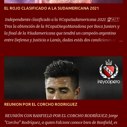
encuentro, más allá de Capital Federal, una ciudad que
EL ROJO CLASIFICADO A LA SUDAMERICANA 2021
reúna tantos logros deportivos, tantos clubes y tanta gente en este
deporte”, afirmó Facundo Moyano. “Creo que Avellaneda...
Independiente clasificado a la #CopaSudamericana 2021 🏆🇦🇹
Tras la obtención de la #CopaDiegoMaradona por Boca Juniors y
la final de la #Sudamericana que tendrá un campeón argentino
entre Defensa y Justicia o Lanús, dadas estás dos condiciones el
Rey de Copas se clasifica a la Copa Sudamericana de este 2021. En
este año, la Sudamericana sufrirá modificaciones en su formato,
que iniciará en fase de grupos con 6 partidos, de los cuales sólo los
primeros de cada grupo jugarán los 8vos. con los 3ros. mejores de
las fases de grupos de la #CopaLibertadores 2021. ¡Este año hay
noche de Copas Rey! ⚽🇦🇹👑🏆.
REUNION POR EL CORCHO RODRIGUEZ
REUNIÓN CON BANFIELD POR EL CORCHO RODRÍGUEZ: Jorge
"Corcho" Rodríguez, a quien Falcioni conoce bien de Banfield, es