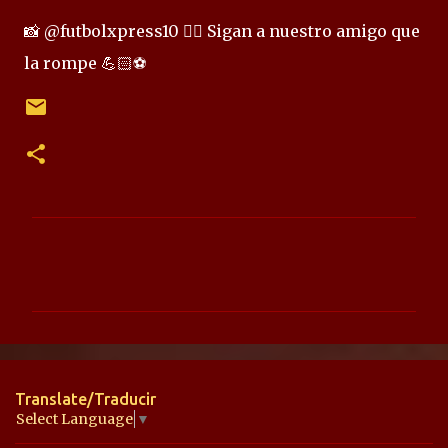
📸 @futbolxpress10 👈🏻 Sigan a nuestro amigo que
la rompe 💪🏻⚽
C
o
m
e
n
t
Translate/Traducir
a
Select Language
▼
r