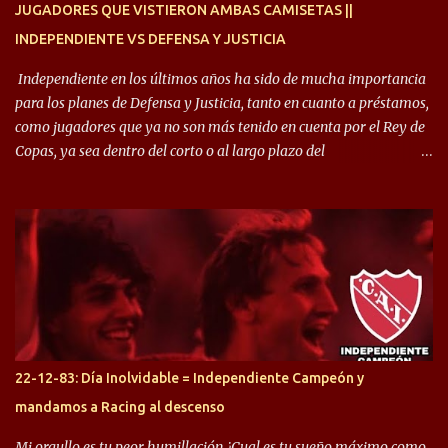
JUGADORES QUE VISTIERON AMBAS CAMISETAS ||
INDEPENDIENTE VS DEFENSA Y JUSTICIA
Independiente en los últimos años ha sido de mucha importancia
para los planes de Defensa y Justicia, tanto en cuanto a préstamos,
como jugadores que ya no son más tenido en cuenta por el Rey de
Copas, ya sea dentro del corto o al largo plazo del
desprendimiento de los mismos. Comenzando a repasar,
arrancamos con alguien que esta con un gran presente en el
Halcón de Varela, como lo es Brian Romero, quien paso a
préstamo allí durante el último mercado de pases y ha rendido de
gran manera, convirtiendo goles importantes, sobre todo en la
copa sudamericana. Pero no sucedió lo mismo en cuanto al
rendimiento que ha producido en el Rojo. Pasando a jugadores que
jugaron en Defensa y ahora están en el rojo, tenemos a la dupla
Gastón Togni y Domingo Blanco, donde ambos explotaron
22-12-83: Día Inolvidable = Independiente Campeón y
futbolísticamente hablando en el equipo de Varela, donde, por
mandamos a Racing al descenso
ejemplo, el caso de Mingo llego a ser tenido en cuenta para el
Seleccionado Argentino, rendimiento que aún no ha logrado
Mi orgullo es tu peor humillación ¿Cual es tu sueño máximo como