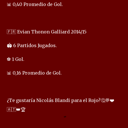
📊 0,40 Promedio de Gol.
🇫🇷 Evian Thonon Galliard 2014/15
🏟️ 6 Partidos Jugados.
⚽ 1 Gol.
📊 0,16 Promedio de Gol.
¿Te gustaría Nicolás Blandi para el Rojo?🤔💬❤️
🇦🇹👑🏆