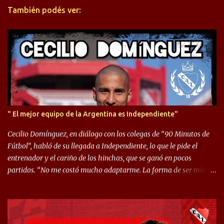
También podés ver:
i
o
s
" El mejor equipo de la Argentina es Independiente"
Cecilio Domínguez, en diálogo con los colegas de “90 Minutos de
Fútbol”, habló de su llegada a Independiente, lo que le pide el
entrenador y el cariño de los hinchas, que se ganó en pocos
partidos. “No me costó mucho adaptarme. La forma de ser mía
me ayuda a que me adapte rápidamente, soy un hombre alegre y
abierto. Creo que lo estoy haciendo muy bien. Cuando llegué,
llegué a un Independiente que juega muy dinámico y me gusta
mucho. Me favorece por la forma de jugar mía y eso también