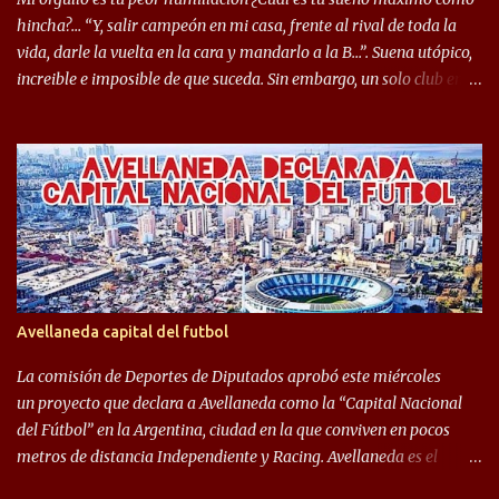
mostrar en Independiente. En e...
hincha?… “Y, salir campeón en mi casa, frente al rival de toda la
vida, darle la vuelta en la cara y mandarlo a la B…”. Suena utópico,
increible e imposible de que suceda. Sin embargo, un solo club en el
mundo se dió ese lujo y fue el Club Atlético Independiente. Los
hinchas del "Rojo" tienen un doble festejo. Por un lado, la el
campeonato del '83 año consagratorio para el Rojo y, por el otro, el
haber mandado al descenso a su eterno rival. 22 de diciembre de
1983 es una fecha que pocos hinchas de Independiente pueden
dejar en el olvido. Es que ese día, el "Rojo" derrotó a Racing por 2 a
0, se consagró campeón y, además, mandó al descenso a su eterno
rival. El clásico de Avellaneda marcó el epílogo del campeonato,
algo totalmente inusual para estas épocas, donde la violencia no
Avellaneda capital del futbol
permite encuentros de riesgo sobre el final de los torneos. En la
década del ochenta y con una democracia flo...
La comisión de Deportes de Diputados aprobó este miércoles
un proyecto que declara a Avellaneda como la “Capital Nacional
del Fútbol” en la Argentina, ciudad en la que conviven en pocos
metros de distancia Independiente y Racing. Avellaneda es el
hogar dos de los clubes denominados “cinco grandes”, tienen sus