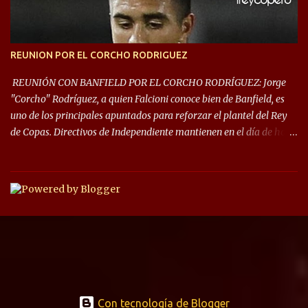
REUNION POR EL CORCHO RODRIGUEZ
REUNIÓN CON BANFIELD POR EL CORCHO RODRÍGUEZ: Jorge
"Corcho" Rodríguez, a quien Falcioni conoce bien de Banfield, es
uno de los principales apuntados para reforzar el plantel del Rey
de Copas. Directivos de Independiente mantienen en el día de hoy
una reunión para dar comienzo a las negociaciones por el
mediocampista del Taladro. La CD de Avellaneda ofrecerá un
préstamo con opción de compra pero, por lo que se sabe, Banfield
busca vender al menos el 50% del pase por una cifra cercana a los
1,5 millones de dólares. El volante central titular del Banfield y
capitán que llegó a la final de la #CopaDiegoMaradona, jugador
ya fue dirigido por Julio César Falcioni en su último paso por el
Taladro, fue titular en todos los partidos de su equipo, tuvo 23
quites, 19 intercepciones y acertó 433 pases, el de mayor cantidad
de sus compañeros, realizó 17 infracciones y solo fue amonestado
Con tecnología de Blogger