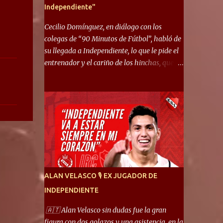
Independiente"
Cecilio Domínguez, en diálogo con los
colegas de “90 Minutos de Fútbol”, habló de
su llegada a Independiente, lo que le pide el
entrenador y el cariño de los hinchas, que se
ganó en pocos partidos. “No me costó
mucho adaptarme. La forma de ser mía me
ayuda a que me adapte rápidamente, soy un
hombre alegre y abierto. Creo que lo estoy
haciendo muy bien. Cuando llegué, llegué a
un Independiente que juega muy dinámico y
me gusta mucho. Me favorece por la forma
de jugar mía y eso también ayudó a que me
adapte”. “Me siento mejor por izquierda,
ALAN VELASCO 🎙 EX JUGADOR DE
pero me gusta mucho jugar de 9, y juego sin
INDEPENDIENTE
problemas por derecha también. Jugar de 9
y de extremo por izquierda es diferente. A mi
🇦🇹 Alan Velasco sin dudas fue la gran
me gusta jugar por fuera, porque tengo mas
figura con dos golazos y una asistencia, en la