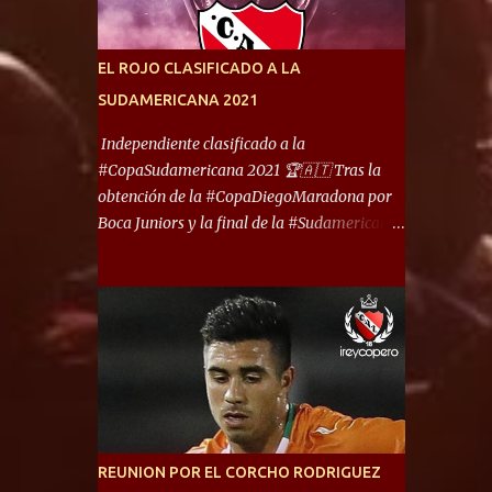
América) los distancian solo 150 metros. Por
ello son protagonistas de un clásico de los
más picantes del fútbol argentino. De ella
EL ROJO CLASIFICADO A LA
también forma parte Arsenal, equipo que
SUDAMERICANA 2021
transitó por la primera división del fútbol
local durante muchos años. Dock Sud es otro
Independiente clasificado a la
de los que comparten esas tierras, aunque el
#CopaSudamericana 2021 🏆🇦🇹 Tras la
foco de atención es la convivencia
obtención de la #CopaDiegoMaradona por
Independiente - Racing. “No encuentro, más
Boca Juniors y la final de la #Sudamericana
allá de Capital Federal, una ciudad que
que tendrá un campeón argentino entre
reúna tantos logros deportivos, tantos
Defensa y Justicia o Lanús, dadas estás dos
clubes y tanta gente en este deporte”,
condiciones el Rey de Copas se clasifica a la
afirmó Facundo Moyano. “Creo que
Copa Sudamericana de este 2021. En este
Avellaneda...
año, la Sudamericana sufrirá modificaciones
en su formato, que iniciará en fase de grupos
con 6 partidos, de los cuales sólo los
primeros de cada grupo jugarán los 8vos.
con los 3ros. mejores de las fases de grupos
REUNION POR EL CORCHO RODRIGUEZ
de la #CopaLibertadores 2021. ¡Este año hay