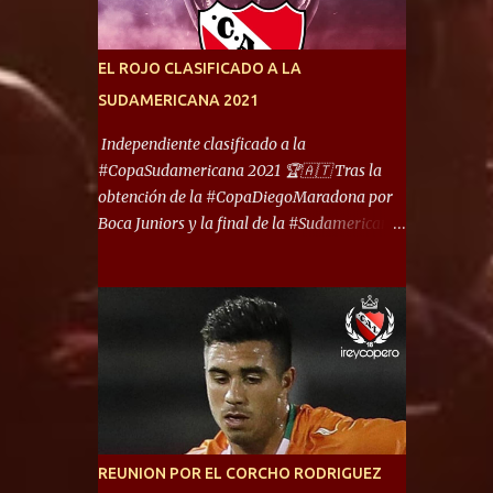
América) los distancian solo 150 metros. Por
ello son protagonistas de un clásico de los
más picantes del fútbol argentino. De ella
EL ROJO CLASIFICADO A LA
también forma parte Arsenal, equipo que
SUDAMERICANA 2021
transitó por la primera división del fútbol
local durante muchos años. Dock Sud es otro
Independiente clasificado a la
de los que comparten esas tierras, aunque el
#CopaSudamericana 2021 🏆🇦🇹 Tras la
foco de atención es la convivencia
obtención de la #CopaDiegoMaradona por
Independiente - Racing. “No encuentro, más
Boca Juniors y la final de la #Sudamericana
allá de Capital Federal, una ciudad que
que tendrá un campeón argentino entre
reúna tantos logros deportivos, tantos
Defensa y Justicia o Lanús, dadas estás dos
clubes y tanta gente en este deporte”,
condiciones el Rey de Copas se clasifica a la
afirmó Facundo Moyano. “Creo que
Copa Sudamericana de este 2021. En este
Avellaneda...
año, la Sudamericana sufrirá modificaciones
en su formato, que iniciará en fase de grupos
con 6 partidos, de los cuales sólo los
primeros de cada grupo jugarán los 8vos.
con los 3ros. mejores de las fases de grupos
REUNION POR EL CORCHO RODRIGUEZ
de la #CopaLibertadores 2021. ¡Este año hay