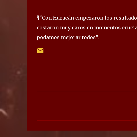
🎙️“Con Huracán empezaron los resultado
costaron muy caros en momentos cruciale
podamos mejorar todos”.
C
o
m
e
n