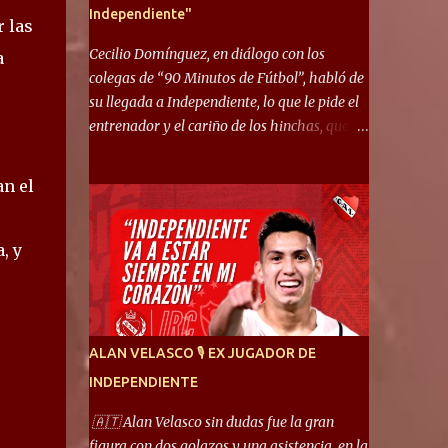
Independiente"
r las
Cecilio Domínguez, en diálogo con los
a
colegas de “90 Minutos de Fútbol”, habló de
su llegada a Independiente, lo que le pide el
entrenador y el cariño de los hinchas, que se
ganó en pocos partidos. “No me costó
mucho adaptarme. La forma de ser mía me
an el
ayuda a que me adapte rápidamente, soy un
hombre alegre y abierto. Creo que lo estoy
haciendo muy bien. Cuando llegué, llegué a
, y
un Independiente que juega muy dinámico y
me gusta mucho. Me favorece por la forma
de jugar mía y eso también ayudó a que me
adapte”. “Me siento mejor por izquierda,
ALAN VELASCO 🎙 EX JUGADOR DE
pero me gusta mucho jugar de 9, y juego sin
INDEPENDIENTE
problemas por derecha también. Jugar de 9
y de extremo por izquierda es diferente. A mi
🇦🇹 Alan Velasco sin dudas fue la gran
me gusta jugar por fuera, porque tengo mas
figura con dos golazos y una asistencia, en la