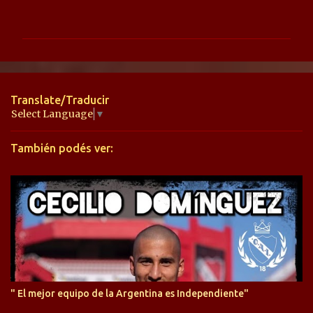
o
m
e
n
t
Translate/Traducir
a
Select Language
▼
r
También podés ver:
i
o
s
" El mejor equipo de la Argentina es Independiente"