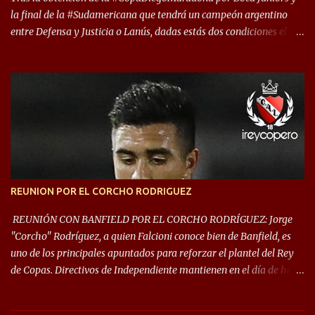
la final de la #Sudamericana que tendrá un campeón argentino
entre Defensa y Justicia o Lanús, dadas estás dos condiciones el
Rey de Copas se clasifica a la Copa Sudamericana de este 2021. En
este año, la Sudamericana sufrirá modificaciones en su formato,
que iniciará en fase de grupos con 6 partidos, de los cuales sólo los
primeros de cada grupo jugarán los 8vos. con los 3ros. mejores de
las fases de grupos de la #CopaLibertadores 2021. ¡Este año hay
noche de Copas Rey! ⚽🇦🇹👑🏆.
REUNION POR EL CORCHO RODRIGUEZ
REUNIÓN CON BANFIELD POR EL CORCHO RODRÍGUEZ: Jorge
"Corcho" Rodríguez, a quien Falcioni conoce bien de Banfield, es
uno de los principales apuntados para reforzar el plantel del Rey
de Copas. Directivos de Independiente mantienen en el día de hoy
una reunión para dar comienzo a las negociaciones por el
mediocampista del Taladro. La CD de Avellaneda ofrecerá un