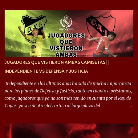
cruzan. Es toda una vida, van a ser 10 años. Si se tiene que dar algo,
ojalá sea lo mejor para el club y para mí. Independiente va a estar
siempre en mi corazón”. 🎙️“Siempre que me tocó vestir la camiseta
quise dar lo mejor. Si me toca marcharme, estoy agradecido al
hincha”. 🎙️“El equipo hizo un gran trabajo, quedó demostrado en el
resultado. Es nuestro segundo partido, en la pretemporada nos
enfocamos en la preparación física. El grupo está encontrando la
idea que quiere el técnico y eso es importante para todos”.
JUGADORES QUE VISTIERON AMBAS CAMISETAS ||
INDEPENDIENTE VS DEFENSA Y JUSTICIA
Independiente en los últimos años ha sido de mucha importancia
para los planes de Defensa y Justicia, tanto en cuanto a préstamos,
como jugadores que ya no son más tenido en cuenta por el Rey de
Copas, ya sea dentro del corto o al largo plazo del
desprendimiento de los mismos. Comenzando a repasar,
arrancamos con alguien que esta con un gran presente en el
Halcón de Varela, como lo es Brian Romero, quien paso a
préstamo allí durante el último mercado de pases y ha rendido de