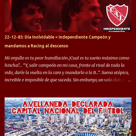
gran manera, convirtiendo goles importantes, sobre todo en la
copa sudamericana. Pero no sucedió lo mismo en cuanto al
rendimiento que ha producido en el Rojo. Pasando a jugadores que
jugaron en Defensa y ahora están en el rojo, tenemos a la dupla
Gastón Togni y Domingo Blanco, donde ambos explotaron
22-12-83: Día Inolvidable = Independiente Campeón y
futbolísticamente hablando en el equipo de Varela, donde, por
mandamos a Racing al descenso
ejemplo, el caso de Mingo llego a ser tenido en cuenta para el
Seleccionado Argentino, rendimiento que aún no ha logrado
Mi orgullo es tu peor humillación ¿Cual es tu sueño máximo como
mostrar en Independiente. En e...
hincha?… “Y, salir campeón en mi casa, frente al rival de toda la
vida, darle la vuelta en la cara y mandarlo a la B…”. Suena utópico,
increible e imposible de que suceda. Sin embargo, un solo club en el
mundo se dió ese lujo y fue el Club Atlético Independiente. Los
hinchas del "Rojo" tienen un doble festejo. Por un lado, la el
campeonato del '83 año consagratorio para el Rojo y, por el otro, el
haber mandado al descenso a su eterno rival. 22 de diciembre de
1983 es una fecha que pocos hinchas de Independiente pueden
dejar en el olvido. Es que ese día, el "Rojo" derrotó a Racing por 2 a
0, se consagró campeón y, además, mandó al descenso a su eterno