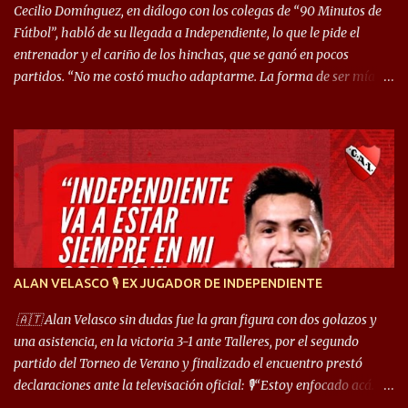
Cecilio Domínguez, en diálogo con los colegas de “90 Minutos de
Fútbol”, habló de su llegada a Independiente, lo que le pide el
entrenador y el cariño de los hinchas, que se ganó en pocos
partidos. “No me costó mucho adaptarme. La forma de ser mía
me ayuda a que me adapte rápidamente, soy un hombre alegre y
abierto. Creo que lo estoy haciendo muy bien. Cuando llegué,
llegué a un Independiente que juega muy dinámico y me gusta
mucho. Me favorece por la forma de jugar mía y eso también
ayudó a que me adapte”. “Me siento mejor por izquierda, pero me
gusta mucho jugar de 9, y juego sin problemas por derecha
también. Jugar de 9 y de extremo por izquierda es diferente. A mi
me gusta jugar por fuera, porque tengo mas posibilidades de
encarar, de enganchar. Pero yo soy un hombre que pica mucho y
ALAN VELASCO 🎙 EX JUGADOR DE INDEPENDIENTE
cuando juego de 9 me gusta, porque estoy un poco más cerca del
arco y tengo más posibilidades”. Sobre lo que le pide el DT,
🇦🇹 Alan Velasco sin dudas fue la gran figura con dos golazos y
comentó: “Cuando juego de 9, obviamente me pide presionar, y
una asistencia, en la victoria 3-1 ante Talleres, por el segundo
cuand...
partido del Torneo de Verano y finalizado el encuentro prestó
declaraciones ante la televisación oficial: 🎙️“Estoy enfocado acá.
Estoy desde los 9 años y son sensaciones raras las que se me