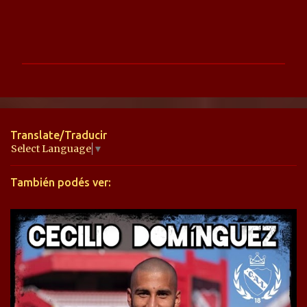
P
u
b
l
i
Translate/Traducir
c
Select Language
▼
a
r
También podés ver:
u
n
c
o
m
e
n
t
a
r
i