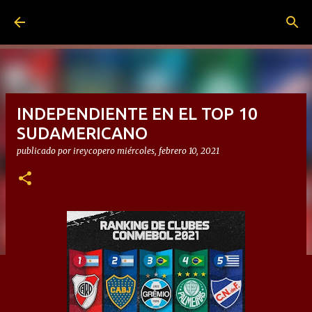
Ir al contenido principal
INDEPENDIENTE EN EL TOP 10
SUDAMERICANO
publicado por
ireycopero
miércoles, febrero 10, 2021