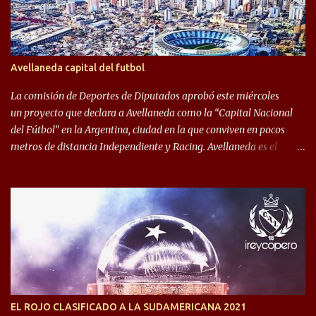
dejar en el olvido. Es que ese día, el "Rojo" derrotó a Racing por 2 a
0, se consagró campeón y, además, mandó al descenso a su eterno
rival. El clásico de Avellaneda marcó el epílogo del campeonato,
algo totalmente inusual para estas épocas, donde la violencia no
Avellaneda capital del futbol
permite encuentros de riesgo sobre el final de los torneos. En la
década del ochenta y con una democracia flo...
La comisión de Deportes de Diputados aprobó este miércoles
un proyecto que declara a Avellaneda como la “Capital Nacional
del Fútbol” en la Argentina, ciudad en la que conviven en pocos
metros de distancia Independiente y Racing. Avellaneda es el
hogar dos de los clubes denominados “cinco grandes”, tienen sus
predios separados por 50 metros y a sus estadios (Cilindro y
Libertadores de América) los distancian solo 150 metros. Por ello
son protagonistas de un clásico de los más picantes del fútbol
argentino. De ella también forma parte Arsenal, equipo que
transitó por la primera división del fútbol local durante muchos
años. Dock Sud es otro de los que comparten esas tierras, aunque el
foco de atención es la convivencia Independiente - Racing. “No
encuentro, más allá de Capital Federal, una ciudad que
EL ROJO CLASIFICADO A LA SUDAMERICANA 2021