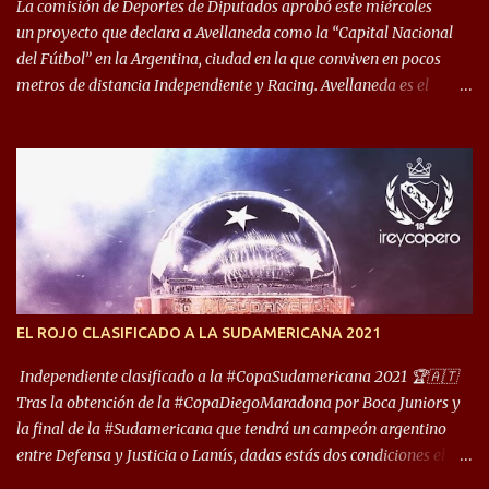
década del ochenta y con una democracia flo...
La comisión de Deportes de Diputados aprobó este miércoles
un proyecto que declara a Avellaneda como la “Capital Nacional
del Fútbol” en la Argentina, ciudad en la que conviven en pocos
metros de distancia Independiente y Racing. Avellaneda es el
hogar dos de los clubes denominados “cinco grandes”, tienen sus
predios separados por 50 metros y a sus estadios (Cilindro y
Libertadores de América) los distancian solo 150 metros. Por ello
son protagonistas de un clásico de los más picantes del fútbol
argentino. De ella también forma parte Arsenal, equipo que
transitó por la primera división del fútbol local durante muchos
años. Dock Sud es otro de los que comparten esas tierras, aunque el
foco de atención es la convivencia Independiente - Racing. “No
encuentro, más allá de Capital Federal, una ciudad que
EL ROJO CLASIFICADO A LA SUDAMERICANA 2021
reúna tantos logros deportivos, tantos clubes y tanta gente en este
deporte”, afirmó Facundo Moyano. “Creo que Avellaneda...
Independiente clasificado a la #CopaSudamericana 2021 🏆🇦🇹
Tras la obtención de la #CopaDiegoMaradona por Boca Juniors y
la final de la #Sudamericana que tendrá un campeón argentino
entre Defensa y Justicia o Lanús, dadas estás dos condiciones el
Rey de Copas se clasifica a la Copa Sudamericana de este 2021. En