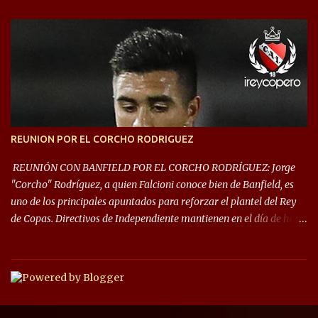
este año, la Sudamericana sufrirá modificaciones en su formato,
que iniciará en fase de grupos con 6 partidos, de los cuales sólo los
primeros de cada grupo jugarán los 8vos. con los 3ros. mejores de
las fases de grupos de la #CopaLibertadores 2021. ¡Este año hay
noche de Copas Rey! ⚽🇦🇹👑🏆.
REUNION POR EL CORCHO RODRIGUEZ
REUNIÓN CON BANFIELD POR EL CORCHO RODRÍGUEZ: Jorge
"Corcho" Rodríguez, a quien Falcioni conoce bien de Banfield, es
uno de los principales apuntados para reforzar el plantel del Rey
de Copas. Directivos de Independiente mantienen en el día de hoy
una reunión para dar comienzo a las negociaciones por el
mediocampista del Taladro. La CD de Avellaneda ofrecerá un
préstamo con opción de compra pero, por lo que se sabe, Banfield
busca vender al menos el 50% del pase por una cifra cercana a los
1,5 millones de dólares. El volante central titular del Banfield y