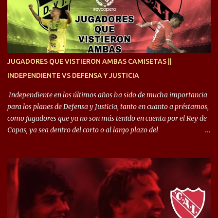
quise dar lo mejor. Si me toca marcharme, estoy agradecido al
hincha”. 🎙️“El equipo hizo un gran trabajo, quedó demostrado en el
resultado. Es nuestro segundo partido, en la pretemporada nos
enfocamos en la preparación física. El grupo está encontrando la
idea que quiere el técnico y eso es importante para todos”.
JUGADORES QUE VISTIERON AMBAS CAMISETAS ||
INDEPENDIENTE VS DEFENSA Y JUSTICIA
Independiente en los últimos años ha sido de mucha importancia
para los planes de Defensa y Justicia, tanto en cuanto a préstamos,
como jugadores que ya no son más tenido en cuenta por el Rey de
Copas, ya sea dentro del corto o al largo plazo del
desprendimiento de los mismos. Comenzando a repasar,
arrancamos con alguien que esta con un gran presente en el
Halcón de Varela, como lo es Brian Romero, quien paso a
préstamo allí durante el último mercado de pases y ha rendido de
gran manera, convirtiendo goles importantes, sobre todo en la
copa sudamericana. Pero no sucedió lo mismo en cuanto al
rendimiento que ha producido en el Rojo. Pasando a jugadores que