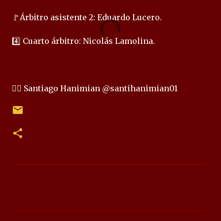
🚩Árbitro asistente 2: Eduardo Lucero.
4️⃣ Cuarto árbitro: Nicolás Lamolina.
✍🏻 Santiago Hanimian @santihanimian01
C
o
m