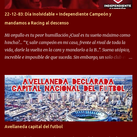
jugaron en Defensa y ahora están en el rojo, tenemos a la dupla
Gastón Togni y Domingo Blanco, donde ambos explotaron
22-12-83: Día Inolvidable = Independiente Campeón y
futbolísticamente hablando en el equipo de Varela, donde, por
mandamos a Racing al descenso
ejemplo, el caso de Mingo llego a ser tenido en cuenta para el
Seleccionado Argentino, rendimiento que aún no ha logrado
Mi orgullo es tu peor humillación ¿Cual es tu sueño máximo como
mostrar en Independiente. En e...
hincha?… “Y, salir campeón en mi casa, frente al rival de toda la
vida, darle la vuelta en la cara y mandarlo a la B…”. Suena utópico,
increible e imposible de que suceda. Sin embargo, un solo club en el
mundo se dió ese lujo y fue el Club Atlético Independiente. Los
hinchas del "Rojo" tienen un doble festejo. Por un lado, la el
campeonato del '83 año consagratorio para el Rojo y, por el otro, el
haber mandado al descenso a su eterno rival. 22 de diciembre de
1983 es una fecha que pocos hinchas de Independiente pueden
dejar en el olvido. Es que ese día, el "Rojo" derrotó a Racing por 2 a
0, se consagró campeón y, además, mandó al descenso a su eterno
rival. El clásico de Avellaneda marcó el epílogo del campeonato,
algo totalmente inusual para estas épocas, donde la violencia no
Avellaneda capital del futbol
permite encuentros de riesgo sobre el final de los torneos. En la