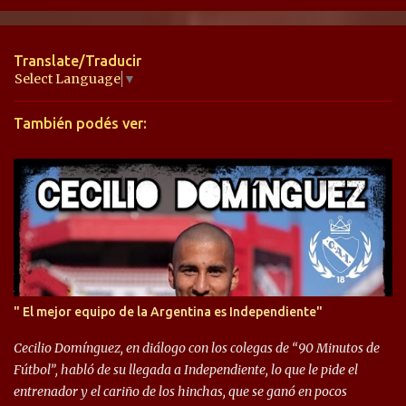
e
n
t
Translate/Traducir
a
Select Language
▼
r
También podés ver:
i
o
s
" El mejor equipo de la Argentina es Independiente"
Cecilio Domínguez, en diálogo con los colegas de “90 Minutos de
Fútbol”, habló de su llegada a Independiente, lo que le pide el
entrenador y el cariño de los hinchas, que se ganó en pocos