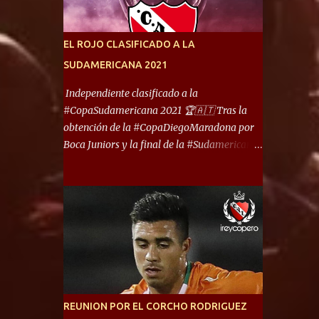
América) los distancian solo 150 metros. Por
ello son protagonistas de un clásico de los
más picantes del fútbol argentino. De ella
EL ROJO CLASIFICADO A LA
también forma parte Arsenal, equipo que
SUDAMERICANA 2021
transitó por la primera división del fútbol
local durante muchos años. Dock Sud es otro
Independiente clasificado a la
de los que comparten esas tierras, aunque el
#CopaSudamericana 2021 🏆🇦🇹 Tras la
foco de atención es la convivencia
obtención de la #CopaDiegoMaradona por
Independiente - Racing. “No encuentro, más
Boca Juniors y la final de la #Sudamericana
allá de Capital Federal, una ciudad que
que tendrá un campeón argentino entre
reúna tantos logros deportivos, tantos
Defensa y Justicia o Lanús, dadas estás dos
clubes y tanta gente en este deporte”,
condiciones el Rey de Copas se clasifica a la
afirmó Facundo Moyano. “Creo que
Copa Sudamericana de este 2021. En este
Avellaneda...
año, la Sudamericana sufrirá modificaciones
en su formato, que iniciará en fase de grupos
con 6 partidos, de los cuales sólo los
primeros de cada grupo jugarán los 8vos.
con los 3ros. mejores de las fases de grupos
REUNION POR EL CORCHO RODRIGUEZ
de la #CopaLibertadores 2021. ¡Este año hay