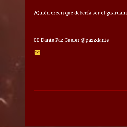
¿Quién creen que debería ser el guardame
✍🏻 Dante Paz Gueler @pazzdante
C
o
m
e