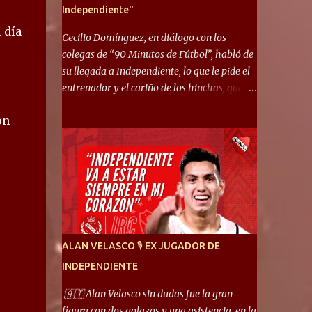
Independiente"
 día
Cecilio Domínguez, en diálogo con los
colegas de “90 Minutos de Fútbol”, habló de
su llegada a Independiente, lo que le pide el
entrenador y el cariño de los hinchas, que se
ganó en pocos partidos. “No me costó
on
mucho adaptarme. La forma de ser mía me
ayuda a que me adapte rápidamente, soy un
hombre alegre y abierto. Creo que lo estoy
haciendo muy bien. Cuando llegué, llegué a
un Independiente que juega muy dinámico y
me gusta mucho. Me favorece por la forma
de jugar mía y eso también ayudó a que me
adapte”. “Me siento mejor por izquierda,
ALAN VELASCO 🎙 EX JUGADOR DE
pero me gusta mucho jugar de 9, y juego sin
INDEPENDIENTE
problemas por derecha también. Jugar de 9
y de extremo por izquierda es diferente. A mi
🇦🇹 Alan Velasco sin dudas fue la gran
me gusta jugar por fuera, porque tengo mas
figura con dos golazos y una asistencia, en la