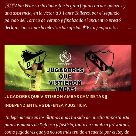
arco y tengo más posibilidades”. Sobre lo que le pide el DT,
🇦🇹 Alan Velasco sin dudas fue la gran figura con dos golazos y
comentó: “Cuando juego de 9, obviamente me pide presionar, y
una asistencia, en la victoria 3-1 ante Talleres, por el segundo
cuand...
partido del Torneo de Verano y finalizado el encuentro prestó
declaraciones ante la televisación oficial: 🎙️“Estoy enfocado acá.
Estoy desde los 9 años y son sensaciones raras las que se me
cruzan. Es toda una vida, van a ser 10 años. Si se tiene que dar algo,
ojalá sea lo mejor para el club y para mí. Independiente va a estar
siempre en mi corazón”. 🎙️“Siempre que me tocó vestir la camiseta
quise dar lo mejor. Si me toca marcharme, estoy agradecido al
hincha”. 🎙️“El equipo hizo un gran trabajo, quedó demostrado en el
resultado. Es nuestro segundo partido, en la pretemporada nos
enfocamos en la preparación física. El grupo está encontrando la
idea que quiere el técnico y eso es importante para todos”.
JUGADORES QUE VISTIERON AMBAS CAMISETAS ||
INDEPENDIENTE VS DEFENSA Y JUSTICIA
Independiente en los últimos años ha sido de mucha importancia
para los planes de Defensa y Justicia, tanto en cuanto a préstamos,
como jugadores que ya no son más tenido en cuenta por el Rey de