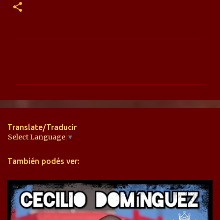
C
o
m
e
n
t
Translate/Traducir
a
Select Language
▼
r
También podés ver:
i
o
s