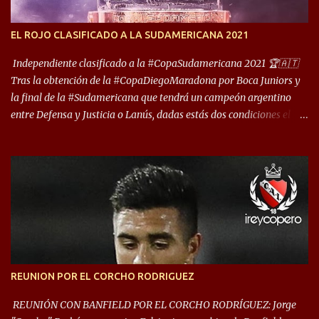
foco de atención es la convivencia Independiente - Racing. “No
encuentro, más allá de Capital Federal, una ciudad que
EL ROJO CLASIFICADO A LA SUDAMERICANA 2021
reúna tantos logros deportivos, tantos clubes y tanta gente en este
deporte”, afirmó Facundo Moyano. “Creo que Avellaneda...
Independiente clasificado a la #CopaSudamericana 2021 🏆🇦🇹
Tras la obtención de la #CopaDiegoMaradona por Boca Juniors y
la final de la #Sudamericana que tendrá un campeón argentino
entre Defensa y Justicia o Lanús, dadas estás dos condiciones el
Rey de Copas se clasifica a la Copa Sudamericana de este 2021. En
este año, la Sudamericana sufrirá modificaciones en su formato,
que iniciará en fase de grupos con 6 partidos, de los cuales sólo los
primeros de cada grupo jugarán los 8vos. con los 3ros. mejores de
las fases de grupos de la #CopaLibertadores 2021. ¡Este año hay
noche de Copas Rey! ⚽🇦🇹👑🏆.
REUNION POR EL CORCHO RODRIGUEZ
REUNIÓN CON BANFIELD POR EL CORCHO RODRÍGUEZ: Jorge