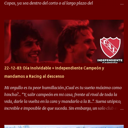
Copas, ya sea dentro del corto o al largo plazo del
desprendimiento de los mismos. Comenzando a repasar,
arrancamos con alguien que esta con un gran presente en el
Halcón de Varela, como lo es Brian Romero, quien paso a
préstamo allí durante el último mercado de pases y ha rendido de
gran manera, convirtiendo goles importantes, sobre todo en la
copa sudamericana. Pero no sucedió lo mismo en cuanto al
rendimiento que ha producido en el Rojo. Pasando a jugadores que
jugaron en Defensa y ahora están en el rojo, tenemos a la dupla
Gastón Togni y Domingo Blanco, donde ambos explotaron
22-12-83: Día Inolvidable = Independiente Campeón y
futbolísticamente hablando en el equipo de Varela, donde, por
mandamos a Racing al descenso
ejemplo, el caso de Mingo llego a ser tenido en cuenta para el
Seleccionado Argentino, rendimiento que aún no ha logrado
Mi orgullo es tu peor humillación ¿Cual es tu sueño máximo como
mostrar en Independiente. En e...
hincha?… “Y, salir campeón en mi casa, frente al rival de toda la
vida, darle la vuelta en la cara y mandarlo a la B…”. Suena utópico,
increible e imposible de que suceda. Sin embargo, un solo club en el
mundo se dió ese lujo y fue el Club Atlético Independiente. Los
hinchas del "Rojo" tienen un doble festejo. Por un lado, la el