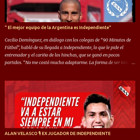
" El mejor equipo de la Argentina es Independiente"
Cecilio Domínguez, en diálogo con los colegas de “90 Minutos de
Fútbol”, habló de su llegada a Independiente, lo que le pide el
entrenador y el cariño de los hinchas, que se ganó en pocos
partidos. “No me costó mucho adaptarme. La forma de ser mía
me ayuda a que me adapte rápidamente, soy un hombre alegre y
abierto. Creo que lo estoy haciendo muy bien. Cuando llegué,
llegué a un Independiente que juega muy dinámico y me gusta
mucho. Me favorece por la forma de jugar mía y eso también
ayudó a que me adapte”. “Me siento mejor por izquierda, pero me
gusta mucho jugar de 9, y juego sin problemas por derecha
también. Jugar de 9 y de extremo por izquierda es diferente. A mi
me gusta jugar por fuera, porque tengo mas posibilidades de
encarar, de enganchar. Pero yo soy un hombre que pica mucho y
ALAN VELASCO 🎙 EX JUGADOR DE INDEPENDIENTE
cuando juego de 9 me gusta, porque estoy un poco más cerca del