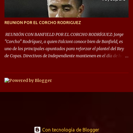
REUNION POR EL CORCHO RODRIGUEZ
REUNIÓN CON BANFIELD POR EL CORCHO RODRÍGUEZ: Jorge
"Corcho" Rodríguez, a quien Falcioni conoce bien de Banfield, es
uno de los principales apuntados para reforzar el plantel del Rey
de Copas. Directivos de Independiente mantienen en el día de hoy
una reunión para dar comienzo a las negociaciones por el
mediocampista del Taladro. La CD de Avellaneda ofrecerá un
préstamo con opción de compra pero, por lo que se sabe, Banfield
busca vender al menos el 50% del pase por una cifra cercana a los
1,5 millones de dólares. El volante central titular del Banfield y
capitán que llegó a la final de la #CopaDiegoMaradona, jugador
ya fue dirigido por Julio César Falcioni en su último paso por el
Taladro, fue titular en todos los partidos de su equipo, tuvo 23
quites, 19 intercepciones y acertó 433 pases, el de mayor cantidad
de sus compañeros, realizó 17 infracciones y solo fue amonestado
Con tecnología de Blogger