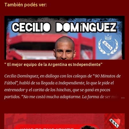
También podés ver:
i
o
s
" El mejor equipo de la Argentina es Independiente"
Cecilio Domínguez, en diálogo con los colegas de “90 Minutos de
Fútbol”, habló de su llegada a Independiente, lo que le pide el
entrenador y el cariño de los hinchas, que se ganó en pocos
partidos. “No me costó mucho adaptarme. La forma de ser mía
me ayuda a que me adapte rápidamente, soy un hombre alegre y
abierto. Creo que lo estoy haciendo muy bien. Cuando llegué,
llegué a un Independiente que juega muy dinámico y me gusta
mucho. Me favorece por la forma de jugar mía y eso también