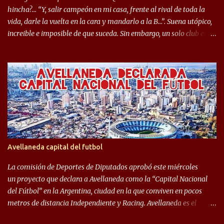
mostrar en Independiente. En e...
hincha?… “Y, salir campeón en mi casa, frente al rival de toda la
vida, darle la vuelta en la cara y mandarlo a la B…”. Suena utópico,
increible e imposible de que suceda. Sin embargo, un solo club en el
mundo se dió ese lujo y fue el Club Atlético Independiente. Los
hinchas del "Rojo" tienen un doble festejo. Por un lado, la el
campeonato del '83 año consagratorio para el Rojo y, por el otro, el
haber mandado al descenso a su eterno rival. 22 de diciembre de
1983 es una fecha que pocos hinchas de Independiente pueden
dejar en el olvido. Es que ese día, el "Rojo" derrotó a Racing por 2 a
0, se consagró campeón y, además, mandó al descenso a su eterno
rival. El clásico de Avellaneda marcó el epílogo del campeonato,
algo totalmente inusual para estas épocas, donde la violencia no
Avellaneda capital del futbol
permite encuentros de riesgo sobre el final de los torneos. En la
década del ochenta y con una democracia flo...
La comisión de Deportes de Diputados aprobó este miércoles
un proyecto que declara a Avellaneda como la “Capital Nacional
del Fútbol” en la Argentina, ciudad en la que conviven en pocos
metros de distancia Independiente y Racing. Avellaneda es el
hogar dos de los clubes denominados “cinco grandes”, tienen sus