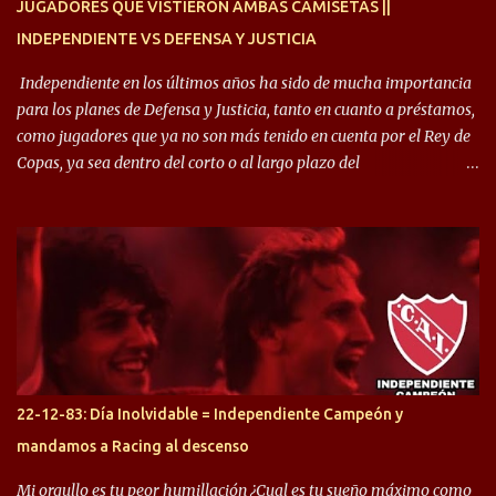
JUGADORES QUE VISTIERON AMBAS CAMISETAS ||
INDEPENDIENTE VS DEFENSA Y JUSTICIA
Independiente en los últimos años ha sido de mucha importancia
para los planes de Defensa y Justicia, tanto en cuanto a préstamos,
como jugadores que ya no son más tenido en cuenta por el Rey de
Copas, ya sea dentro del corto o al largo plazo del
desprendimiento de los mismos. Comenzando a repasar,
arrancamos con alguien que esta con un gran presente en el
Halcón de Varela, como lo es Brian Romero, quien paso a
préstamo allí durante el último mercado de pases y ha rendido de
gran manera, convirtiendo goles importantes, sobre todo en la
copa sudamericana. Pero no sucedió lo mismo en cuanto al
rendimiento que ha producido en el Rojo. Pasando a jugadores que
jugaron en Defensa y ahora están en el rojo, tenemos a la dupla
Gastón Togni y Domingo Blanco, donde ambos explotaron
22-12-83: Día Inolvidable = Independiente Campeón y
futbolísticamente hablando en el equipo de Varela, donde, por
mandamos a Racing al descenso
ejemplo, el caso de Mingo llego a ser tenido en cuenta para el
Seleccionado Argentino, rendimiento que aún no ha logrado
Mi orgullo es tu peor humillación ¿Cual es tu sueño máximo como