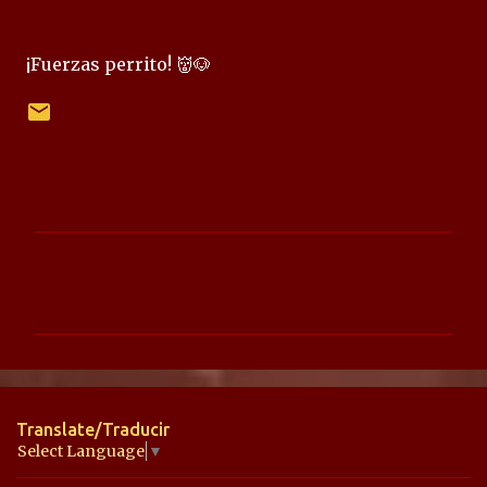
¡Fuerzas perrito! 👹🐶
C
o
m
e
n
t
Translate/Traducir
a
Select Language
▼
r