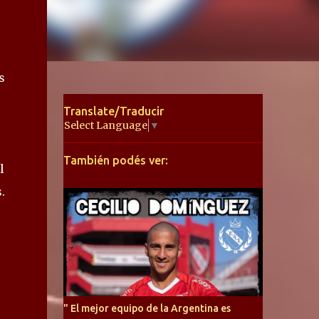
s
Translate/Traducir
Select Language
▼
También podés ver:
l
.
" El mejor equipo de la Argentina es