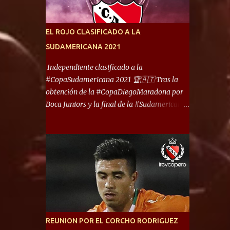
América) los distancian solo 150 metros. Por
ello son protagonistas de un clásico de los
más picantes del fútbol argentino. De ella
EL ROJO CLASIFICADO A LA
también forma parte Arsenal, equipo que
SUDAMERICANA 2021
transitó por la primera división del fútbol
local durante muchos años. Dock Sud es otro
Independiente clasificado a la
de los que comparten esas tierras, aunque el
#CopaSudamericana 2021 🏆🇦🇹 Tras la
foco de atención es la convivencia
obtención de la #CopaDiegoMaradona por
Independiente - Racing. “No encuentro, más
Boca Juniors y la final de la #Sudamericana
allá de Capital Federal, una ciudad que
que tendrá un campeón argentino entre
reúna tantos logros deportivos, tantos
Defensa y Justicia o Lanús, dadas estás dos
clubes y tanta gente en este deporte”,
condiciones el Rey de Copas se clasifica a la
afirmó Facundo Moyano. “Creo que
Copa Sudamericana de este 2021. En este
Avellaneda...
año, la Sudamericana sufrirá modificaciones
en su formato, que iniciará en fase de grupos
con 6 partidos, de los cuales sólo los
primeros de cada grupo jugarán los 8vos.
con los 3ros. mejores de las fases de grupos
REUNION POR EL CORCHO RODRIGUEZ
de la #CopaLibertadores 2021. ¡Este año hay