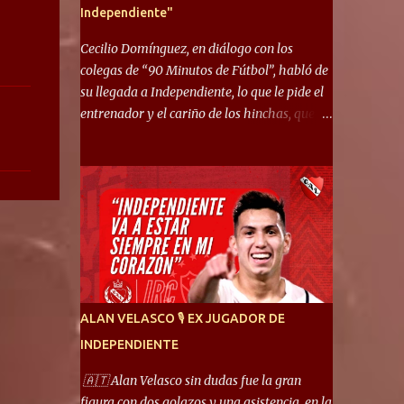
Independiente"
Cecilio Domínguez, en diálogo con los
colegas de “90 Minutos de Fútbol”, habló de
su llegada a Independiente, lo que le pide el
entrenador y el cariño de los hinchas, que se
ganó en pocos partidos. “No me costó
mucho adaptarme. La forma de ser mía me
ayuda a que me adapte rápidamente, soy un
hombre alegre y abierto. Creo que lo estoy
haciendo muy bien. Cuando llegué, llegué a
un Independiente que juega muy dinámico y
me gusta mucho. Me favorece por la forma
de jugar mía y eso también ayudó a que me
adapte”. “Me siento mejor por izquierda,
ALAN VELASCO 🎙 EX JUGADOR DE
pero me gusta mucho jugar de 9, y juego sin
INDEPENDIENTE
problemas por derecha también. Jugar de 9
y de extremo por izquierda es diferente. A mi
🇦🇹 Alan Velasco sin dudas fue la gran
me gusta jugar por fuera, porque tengo mas
figura con dos golazos y una asistencia, en la