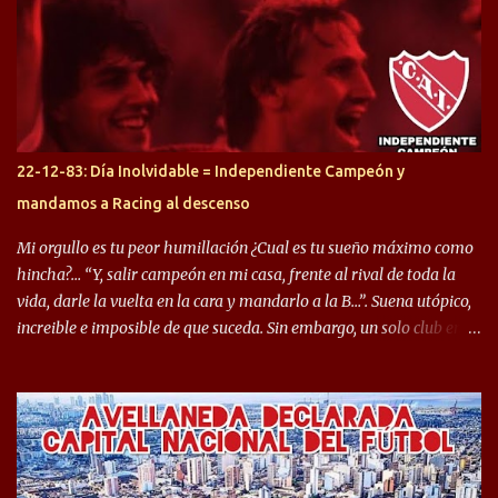
préstamo allí durante el último mercado de pases y ha rendido de
gran manera, convirtiendo goles importantes, sobre todo en la
copa sudamericana. Pero no sucedió lo mismo en cuanto al
rendimiento que ha producido en el Rojo. Pasando a jugadores que
jugaron en Defensa y ahora están en el rojo, tenemos a la dupla
Gastón Togni y Domingo Blanco, donde ambos explotaron
22-12-83: Día Inolvidable = Independiente Campeón y
futbolísticamente hablando en el equipo de Varela, donde, por
mandamos a Racing al descenso
ejemplo, el caso de Mingo llego a ser tenido en cuenta para el
Seleccionado Argentino, rendimiento que aún no ha logrado
Mi orgullo es tu peor humillación ¿Cual es tu sueño máximo como
mostrar en Independiente. En e...
hincha?… “Y, salir campeón en mi casa, frente al rival de toda la
vida, darle la vuelta en la cara y mandarlo a la B…”. Suena utópico,
increible e imposible de que suceda. Sin embargo, un solo club en el
mundo se dió ese lujo y fue el Club Atlético Independiente. Los
hinchas del "Rojo" tienen un doble festejo. Por un lado, la el
campeonato del '83 año consagratorio para el Rojo y, por el otro, el
haber mandado al descenso a su eterno rival. 22 de diciembre de
1983 es una fecha que pocos hinchas de Independiente pueden
dejar en el olvido. Es que ese día, el "Rojo" derrotó a Racing por 2 a