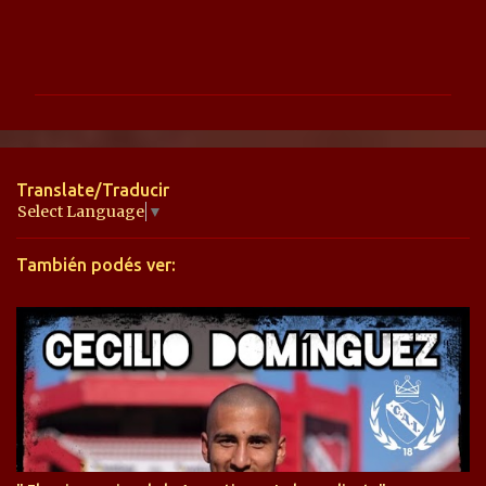
C
o
m
e
n
t
Translate/Traducir
a
Select Language
▼
r
También podés ver:
i
o
s