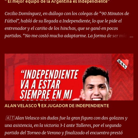
" El mejor equipo de la Argentina es Independiente"
Cecilio Domínguez, en diálogo con los colegas de “90 Minutos de
Fútbol”, habló de su llegada a Independiente, lo que le pide el
entrenador y el cariño de los hinchas, que se ganó en pocos
partidos. “No me costó mucho adaptarme. La forma de ser mía
me ayuda a que me adapte rápidamente, soy un hombre alegre y
abierto. Creo que lo estoy haciendo muy bien. Cuando llegué,
llegué a un Independiente que juega muy dinámico y me gusta
mucho. Me favorece por la forma de jugar mía y eso también
ayudó a que me adapte”. “Me siento mejor por izquierda, pero me
gusta mucho jugar de 9, y juego sin problemas por derecha
también. Jugar de 9 y de extremo por izquierda es diferente. A mi
me gusta jugar por fuera, porque tengo mas posibilidades de
encarar, de enganchar. Pero yo soy un hombre que pica mucho y
ALAN VELASCO 🎙 EX JUGADOR DE INDEPENDIENTE
cuando juego de 9 me gusta, porque estoy un poco más cerca del
arco y tengo más posibilidades”. Sobre lo que le pide el DT,
🇦🇹 Alan Velasco sin dudas fue la gran figura con dos golazos y
comentó: “Cuando juego de 9, obviamente me pide presionar, y
una asistencia, en la victoria 3-1 ante Talleres, por el segundo
cuand...
partido del Torneo de Verano y finalizado el encuentro prestó