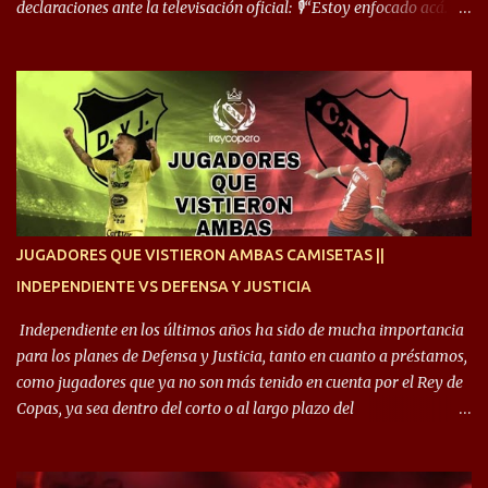
declaraciones ante la televisación oficial: 🎙️“Estoy enfocado acá.
Estoy desde los 9 años y son sensaciones raras las que se me
cruzan. Es toda una vida, van a ser 10 años. Si se tiene que dar algo,
ojalá sea lo mejor para el club y para mí. Independiente va a estar
siempre en mi corazón”. 🎙️“Siempre que me tocó vestir la camiseta
quise dar lo mejor. Si me toca marcharme, estoy agradecido al
hincha”. 🎙️“El equipo hizo un gran trabajo, quedó demostrado en el
resultado. Es nuestro segundo partido, en la pretemporada nos
enfocamos en la preparación física. El grupo está encontrando la
idea que quiere el técnico y eso es importante para todos”.
JUGADORES QUE VISTIERON AMBAS CAMISETAS ||
INDEPENDIENTE VS DEFENSA Y JUSTICIA
Independiente en los últimos años ha sido de mucha importancia
para los planes de Defensa y Justicia, tanto en cuanto a préstamos,
como jugadores que ya no son más tenido en cuenta por el Rey de
Copas, ya sea dentro del corto o al largo plazo del
desprendimiento de los mismos. Comenzando a repasar,
arrancamos con alguien que esta con un gran presente en el
Halcón de Varela, como lo es Brian Romero, quien paso a