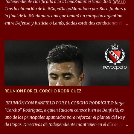
deporte”, afirmó Facundo Moyano. “Creo que Avellaneda...
Independiente clasificado a la #CopaSudamericana 2021 🏆🇦🇹
Tras la obtención de la #CopaDiegoMaradona por Boca Juniors y
la final de la #Sudamericana que tendrá un campeón argentino
entre Defensa y Justicia o Lanús, dadas estás dos condiciones el
Rey de Copas se clasifica a la Copa Sudamericana de este 2021. En
este año, la Sudamericana sufrirá modificaciones en su formato,
que iniciará en fase de grupos con 6 partidos, de los cuales sólo los
primeros de cada grupo jugarán los 8vos. con los 3ros. mejores de
las fases de grupos de la #CopaLibertadores 2021. ¡Este año hay
noche de Copas Rey! ⚽🇦🇹👑🏆.
REUNION POR EL CORCHO RODRIGUEZ
REUNIÓN CON BANFIELD POR EL CORCHO RODRÍGUEZ: Jorge
"Corcho" Rodríguez, a quien Falcioni conoce bien de Banfield, es
uno de los principales apuntados para reforzar el plantel del Rey
de Copas. Directivos de Independiente mantienen en el día de hoy
una reunión para dar comienzo a las negociaciones por el