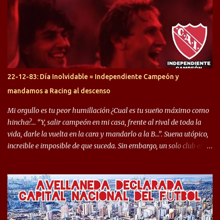
Halcón de Varela, como lo es Brian Romero, quien paso a
préstamo allí durante el último mercado de pases y ha rendido de
gran manera, convirtiendo goles importantes, sobre todo en la
copa sudamericana. Pero no sucedió lo mismo en cuanto al
rendimiento que ha producido en el Rojo. Pasando a jugadores que
jugaron en Defensa y ahora están en el rojo, tenemos a la dupla
Gastón Togni y Domingo Blanco, donde ambos explotaron
22-12-83: Día Inolvidable = Independiente Campeón y
futbolísticamente hablando en el equipo de Varela, donde, por
mandamos a Racing al descenso
ejemplo, el caso de Mingo llego a ser tenido en cuenta para el
Seleccionado Argentino, rendimiento que aún no ha logrado
Mi orgullo es tu peor humillación ¿Cual es tu sueño máximo como
mostrar en Independiente. En e...
hincha?… “Y, salir campeón en mi casa, frente al rival de toda la
vida, darle la vuelta en la cara y mandarlo a la B…”. Suena utópico,
increible e imposible de que suceda. Sin embargo, un solo club en el
mundo se dió ese lujo y fue el Club Atlético Independiente. Los
hinchas del "Rojo" tienen un doble festejo. Por un lado, la el
campeonato del '83 año consagratorio para el Rojo y, por el otro, el
haber mandado al descenso a su eterno rival. 22 de diciembre de
1983 es una fecha que pocos hinchas de Independiente pueden
dejar en el olvido. Es que ese día, el "Rojo" derrotó a Racing por 2 a