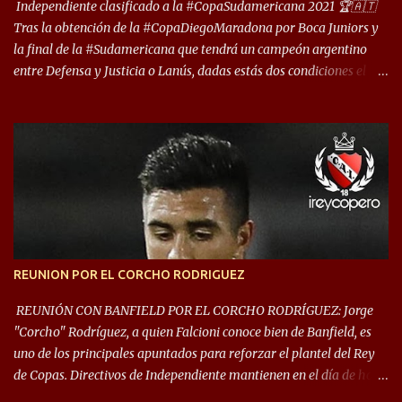
deporte”, afirmó Facundo Moyano. “Creo que Avellaneda...
Independiente clasificado a la #CopaSudamericana 2021 🏆🇦🇹
Tras la obtención de la #CopaDiegoMaradona por Boca Juniors y
la final de la #Sudamericana que tendrá un campeón argentino
entre Defensa y Justicia o Lanús, dadas estás dos condiciones el
Rey de Copas se clasifica a la Copa Sudamericana de este 2021. En
este año, la Sudamericana sufrirá modificaciones en su formato,
que iniciará en fase de grupos con 6 partidos, de los cuales sólo los
primeros de cada grupo jugarán los 8vos. con los 3ros. mejores de
las fases de grupos de la #CopaLibertadores 2021. ¡Este año hay
noche de Copas Rey! ⚽🇦🇹👑🏆.
REUNION POR EL CORCHO RODRIGUEZ
REUNIÓN CON BANFIELD POR EL CORCHO RODRÍGUEZ: Jorge
"Corcho" Rodríguez, a quien Falcioni conoce bien de Banfield, es
uno de los principales apuntados para reforzar el plantel del Rey
de Copas. Directivos de Independiente mantienen en el día de hoy
una reunión para dar comienzo a las negociaciones por el