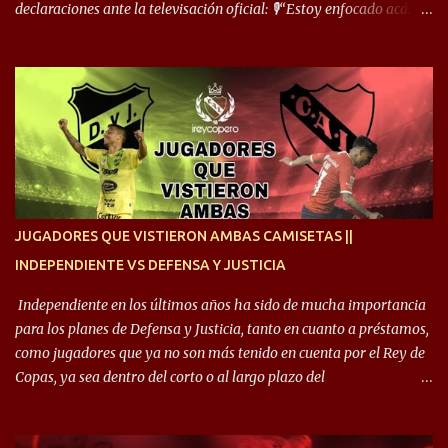
declaraciones ante la televisación oficial: 🎙️“Estoy enfocado acá.
Estoy desde los 9 años y son sensaciones raras las que se me
cruzan. Es toda una vida, van a ser 10 años. Si se tiene que dar algo,
ojalá sea lo mejor para el club y para mí. Independiente va a estar
siempre en mi corazón”. 🎙️“Siempre que me tocó vestir la camiseta
quise dar lo mejor. Si me toca marcharme, estoy agradecido al
hincha”. 🎙️“El equipo hizo un gran trabajo, quedó demostrado en el
resultado. Es nuestro segundo partido, en la pretemporada nos
enfocamos en la preparación física. El grupo está encontrando la
idea que quiere el técnico y eso es importante para todos”.
JUGADORES QUE VISTIERON AMBAS CAMISETAS ||
INDEPENDIENTE VS DEFENSA Y JUSTICIA
Independiente en los últimos años ha sido de mucha importancia
para los planes de Defensa y Justicia, tanto en cuanto a préstamos,
como jugadores que ya no son más tenido en cuenta por el Rey de
Copas, ya sea dentro del corto o al largo plazo del
desprendimiento de los mismos. Comenzando a repasar,
arrancamos con alguien que esta con un gran presente en el