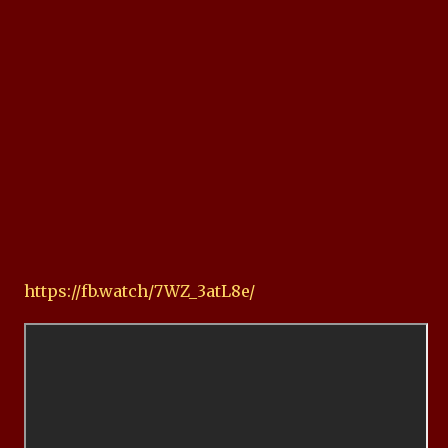
https://fb.watch/7WZ_3atL8e/