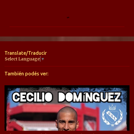
C
o
m
e
n
t
Translate/Traducir
a
Select Language
▼
r
También podés ver:
i
o
s