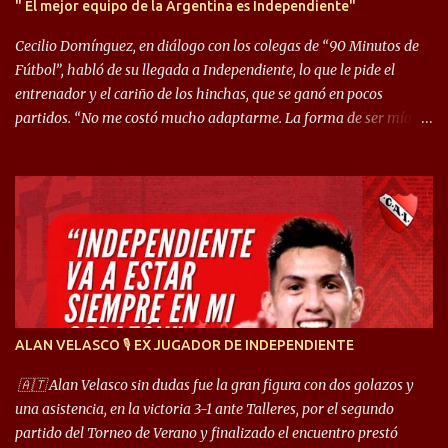
" El mejor equipo de la Argentina es Independiente"
Cecilio Domínguez, en diálogo con los colegas de “90 Minutos de
Fútbol”, habló de su llegada a Independiente, lo que le pide el
entrenador y el cariño de los hinchas, que se ganó en pocos
partidos. “No me costó mucho adaptarme. La forma de ser mía
me ayuda a que me adapte rápidamente, soy un hombre alegre y
abierto. Creo que lo estoy haciendo muy bien. Cuando llegué,
llegué a un Independiente que juega muy dinámico y me gusta
mucho. Me favorece por la forma de jugar mía y eso también
ayudó a que me adapte”. “Me siento mejor por izquierda, pero me
gusta mucho jugar de 9, y juego sin problemas por derecha
también. Jugar de 9 y de extremo por izquierda es diferente. A mi
me gusta jugar por fuera, porque tengo mas posibilidades de
encarar, de enganchar. Pero yo soy un hombre que pica mucho y
ALAN VELASCO 🎙 EX JUGADOR DE INDEPENDIENTE
cuando juego de 9 me gusta, porque estoy un poco más cerca del
arco y tengo más posibilidades”. Sobre lo que le pide el DT,
🇦🇹 Alan Velasco sin dudas fue la gran figura con dos golazos y
comentó: “Cuando juego de 9, obviamente me pide presionar, y
una asistencia, en la victoria 3-1 ante Talleres, por el segundo
cuand...
partido del Torneo de Verano y finalizado el encuentro prestó