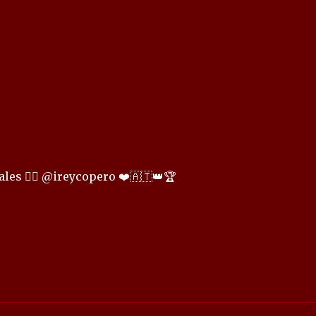
les 👉🏻 @ireycopero ❤️🇦🇹👑🏆