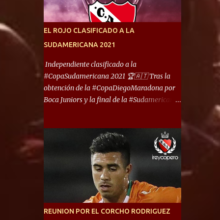
América) los distancian solo 150 metros. Por
ello son protagonistas de un clásico de los
más picantes del fútbol argentino. De ella
EL ROJO CLASIFICADO A LA
también forma parte Arsenal, equipo que
SUDAMERICANA 2021
transitó por la primera división del fútbol
local durante muchos años. Dock Sud es otro
Independiente clasificado a la
de los que comparten esas tierras, aunque el
#CopaSudamericana 2021 🏆🇦🇹 Tras la
foco de atención es la convivencia
obtención de la #CopaDiegoMaradona por
Independiente - Racing. “No encuentro, más
Boca Juniors y la final de la #Sudamericana
allá de Capital Federal, una ciudad que
que tendrá un campeón argentino entre
reúna tantos logros deportivos, tantos
Defensa y Justicia o Lanús, dadas estás dos
clubes y tanta gente en este deporte”,
condiciones el Rey de Copas se clasifica a la
afirmó Facundo Moyano. “Creo que
Copa Sudamericana de este 2021. En este
Avellaneda...
año, la Sudamericana sufrirá modificaciones
en su formato, que iniciará en fase de grupos
con 6 partidos, de los cuales sólo los
primeros de cada grupo jugarán los 8vos.
con los 3ros. mejores de las fases de grupos
REUNION POR EL CORCHO RODRIGUEZ
de la #CopaLibertadores 2021. ¡Este año hay