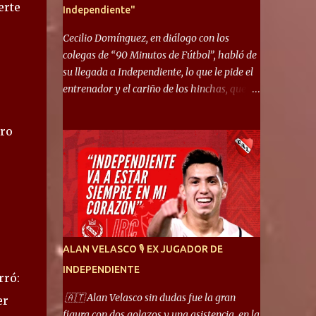
erte
Independiente"
Cecilio Domínguez, en diálogo con los
colegas de “90 Minutos de Fútbol”, habló de
su llegada a Independiente, lo que le pide el
entrenador y el cariño de los hinchas, que se
ganó en pocos partidos. “No me costó
mucho adaptarme. La forma de ser mía me
ero
ayuda a que me adapte rápidamente, soy un
hombre alegre y abierto. Creo que lo estoy
haciendo muy bien. Cuando llegué, llegué a
un Independiente que juega muy dinámico y
me gusta mucho. Me favorece por la forma
de jugar mía y eso también ayudó a que me
adapte”. “Me siento mejor por izquierda,
ALAN VELASCO 🎙 EX JUGADOR DE
pero me gusta mucho jugar de 9, y juego sin
INDEPENDIENTE
problemas por derecha también. Jugar de 9
rró:
y de extremo por izquierda es diferente. A mi
🇦🇹 Alan Velasco sin dudas fue la gran
er
me gusta jugar por fuera, porque tengo mas
figura con dos golazos y una asistencia, en la