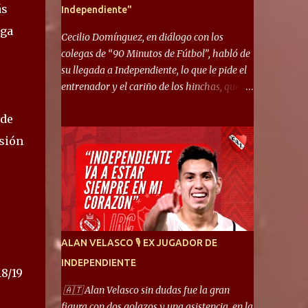
ás
Independiente"
iga
Cecilio Domínguez, en diálogo con los
colegas de “90 Minutos de Fútbol”, habló de
su llegada a Independiente, lo que le pide el
entrenador y el cariño de los hinchas, que se
ganó en pocos partidos. “No me costó
 de
mucho adaptarme. La forma de ser mía me
ayuda a que me adapte rápidamente, soy un
isión
hombre alegre y abierto. Creo que lo estoy
haciendo muy bien. Cuando llegué, llegué a
un Independiente que juega muy dinámico y
me gusta mucho. Me favorece por la forma
de jugar mía y eso también ayudó a que me
adapte”. “Me siento mejor por izquierda,
ALAN VELASCO 🎙 EX JUGADOR DE
pero me gusta mucho jugar de 9, y juego sin
INDEPENDIENTE
problemas por derecha también. Jugar de 9
18/19
y de extremo por izquierda es diferente. A mi
🇦🇹 Alan Velasco sin dudas fue la gran
me gusta jugar por fuera, porque tengo mas
figura con dos golazos y una asistencia, en la