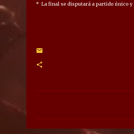
* La final se disputará a partido único y
C
o
m
e
n