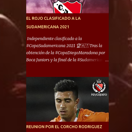
América) los distancian solo 150 metros. Por
ello son protagonistas de un clásico de los
más picantes del fútbol argentino. De ella
EL ROJO CLASIFICADO A LA
también forma parte Arsenal, equipo que
SUDAMERICANA 2021
transitó por la primera división del fútbol
local durante muchos años. Dock Sud es otro
Independiente clasificado a la
de los que comparten esas tierras, aunque el
#CopaSudamericana 2021 🏆🇦🇹 Tras la
foco de atención es la convivencia
obtención de la #CopaDiegoMaradona por
Independiente - Racing. “No encuentro, más
Boca Juniors y la final de la #Sudamericana
allá de Capital Federal, una ciudad que
que tendrá un campeón argentino entre
reúna tantos logros deportivos, tantos
Defensa y Justicia o Lanús, dadas estás dos
clubes y tanta gente en este deporte”,
condiciones el Rey de Copas se clasifica a la
afirmó Facundo Moyano. “Creo que
Copa Sudamericana de este 2021. En este
Avellaneda...
año, la Sudamericana sufrirá modificaciones
en su formato, que iniciará en fase de grupos
con 6 partidos, de los cuales sólo los
primeros de cada grupo jugarán los 8vos.
con los 3ros. mejores de las fases de grupos
REUNION POR EL CORCHO RODRIGUEZ
de la #CopaLibertadores 2021. ¡Este año hay