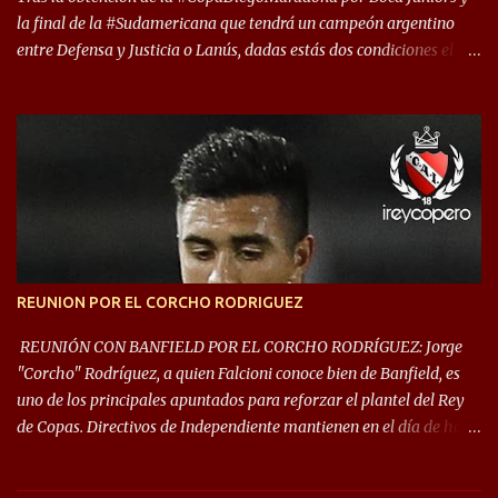
la final de la #Sudamericana que tendrá un campeón argentino
entre Defensa y Justicia o Lanús, dadas estás dos condiciones el
Rey de Copas se clasifica a la Copa Sudamericana de este 2021. En
este año, la Sudamericana sufrirá modificaciones en su formato,
que iniciará en fase de grupos con 6 partidos, de los cuales sólo los
primeros de cada grupo jugarán los 8vos. con los 3ros. mejores de
las fases de grupos de la #CopaLibertadores 2021. ¡Este año hay
noche de Copas Rey! ⚽🇦🇹👑🏆.
REUNION POR EL CORCHO RODRIGUEZ
REUNIÓN CON BANFIELD POR EL CORCHO RODRÍGUEZ: Jorge
"Corcho" Rodríguez, a quien Falcioni conoce bien de Banfield, es
uno de los principales apuntados para reforzar el plantel del Rey
de Copas. Directivos de Independiente mantienen en el día de hoy
una reunión para dar comienzo a las negociaciones por el
mediocampista del Taladro. La CD de Avellaneda ofrecerá un