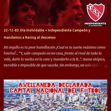
gran manera, convirtiendo goles importantes, sobre todo en la
copa sudamericana. Pero no sucedió lo mismo en cuanto al
rendimiento que ha producido en el Rojo. Pasando a jugadores que
jugaron en Defensa y ahora están en el rojo, tenemos a la dupla
Gastón Togni y Domingo Blanco, donde ambos explotaron
22-12-83: Día Inolvidable = Independiente Campeón y
futbolísticamente hablando en el equipo de Varela, donde, por
mandamos a Racing al descenso
ejemplo, el caso de Mingo llego a ser tenido en cuenta para el
Seleccionado Argentino, rendimiento que aún no ha logrado
Mi orgullo es tu peor humillación ¿Cual es tu sueño máximo como
mostrar en Independiente. En e...
hincha?… “Y, salir campeón en mi casa, frente al rival de toda la
vida, darle la vuelta en la cara y mandarlo a la B…”. Suena utópico,
increible e imposible de que suceda. Sin embargo, un solo club en el
mundo se dió ese lujo y fue el Club Atlético Independiente. Los
hinchas del "Rojo" tienen un doble festejo. Por un lado, la el
campeonato del '83 año consagratorio para el Rojo y, por el otro, el
haber mandado al descenso a su eterno rival. 22 de diciembre de
1983 es una fecha que pocos hinchas de Independiente pueden
dejar en el olvido. Es que ese día, el "Rojo" derrotó a Racing por 2 a
0, se consagró campeón y, además, mandó al descenso a su eterno