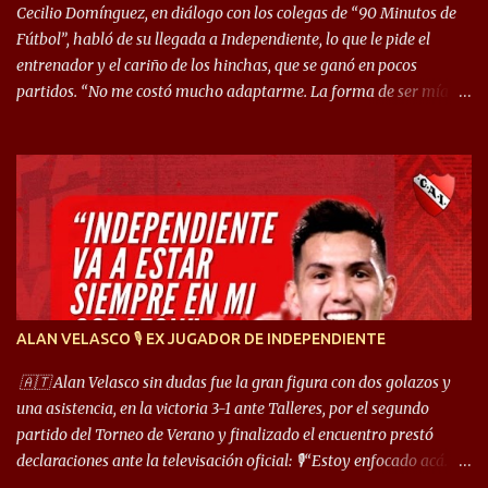
Cecilio Domínguez, en diálogo con los colegas de “90 Minutos de
Fútbol”, habló de su llegada a Independiente, lo que le pide el
entrenador y el cariño de los hinchas, que se ganó en pocos
partidos. “No me costó mucho adaptarme. La forma de ser mía
me ayuda a que me adapte rápidamente, soy un hombre alegre y
abierto. Creo que lo estoy haciendo muy bien. Cuando llegué,
llegué a un Independiente que juega muy dinámico y me gusta
mucho. Me favorece por la forma de jugar mía y eso también
ayudó a que me adapte”. “Me siento mejor por izquierda, pero me
gusta mucho jugar de 9, y juego sin problemas por derecha
también. Jugar de 9 y de extremo por izquierda es diferente. A mi
me gusta jugar por fuera, porque tengo mas posibilidades de
encarar, de enganchar. Pero yo soy un hombre que pica mucho y
ALAN VELASCO 🎙 EX JUGADOR DE INDEPENDIENTE
cuando juego de 9 me gusta, porque estoy un poco más cerca del
arco y tengo más posibilidades”. Sobre lo que le pide el DT,
🇦🇹 Alan Velasco sin dudas fue la gran figura con dos golazos y
comentó: “Cuando juego de 9, obviamente me pide presionar, y
una asistencia, en la victoria 3-1 ante Talleres, por el segundo
cuand...
partido del Torneo de Verano y finalizado el encuentro prestó
declaraciones ante la televisación oficial: 🎙️“Estoy enfocado acá.
Estoy desde los 9 años y son sensaciones raras las que se me