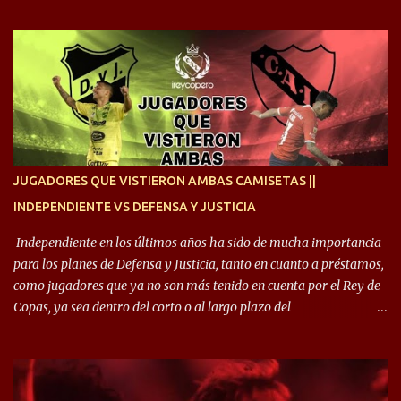
cruzan. Es toda una vida, van a ser 10 años. Si se tiene que dar algo,
ojalá sea lo mejor para el club y para mí. Independiente va a estar
siempre en mi corazón”. 🎙️“Siempre que me tocó vestir la camiseta
quise dar lo mejor. Si me toca marcharme, estoy agradecido al
hincha”. 🎙️“El equipo hizo un gran trabajo, quedó demostrado en el
resultado. Es nuestro segundo partido, en la pretemporada nos
enfocamos en la preparación física. El grupo está encontrando la
idea que quiere el técnico y eso es importante para todos”.
JUGADORES QUE VISTIERON AMBAS CAMISETAS ||
INDEPENDIENTE VS DEFENSA Y JUSTICIA
Independiente en los últimos años ha sido de mucha importancia
para los planes de Defensa y Justicia, tanto en cuanto a préstamos,
como jugadores que ya no son más tenido en cuenta por el Rey de
Copas, ya sea dentro del corto o al largo plazo del
desprendimiento de los mismos. Comenzando a repasar,
arrancamos con alguien que esta con un gran presente en el
Halcón de Varela, como lo es Brian Romero, quien paso a
préstamo allí durante el último mercado de pases y ha rendido de