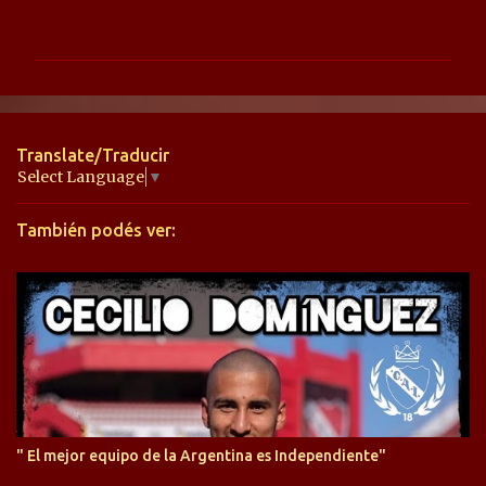
o
m
e
n
t
Translate/Traducir
a
Select Language
▼
r
También podés ver:
i
o
s
" El mejor equipo de la Argentina es Independiente"