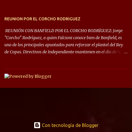
REUNION POR EL CORCHO RODRIGUEZ
REUNIÓN CON BANFIELD POR EL CORCHO RODRÍGUEZ: Jorge
"Corcho" Rodríguez, a quien Falcioni conoce bien de Banfield, es
uno de los principales apuntados para reforzar el plantel del Rey
de Copas. Directivos de Independiente mantienen en el día de hoy
una reunión para dar comienzo a las negociaciones por el
mediocampista del Taladro. La CD de Avellaneda ofrecerá un
préstamo con opción de compra pero, por lo que se sabe, Banfield
busca vender al menos el 50% del pase por una cifra cercana a los
1,5 millones de dólares. El volante central titular del Banfield y
capitán que llegó a la final de la #CopaDiegoMaradona, jugador
ya fue dirigido por Julio César Falcioni en su último paso por el
Taladro, fue titular en todos los partidos de su equipo, tuvo 23
quites, 19 intercepciones y acertó 433 pases, el de mayor cantidad
de sus compañeros, realizó 17 infracciones y solo fue amonestado
Con tecnología de Blogger
dos veces.. Su representante, Claudio Jara, dijo en Sportia: “Tuve