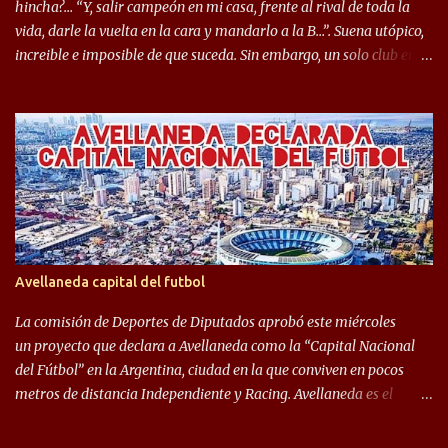
hincha?… “Y, salir campeón en mi casa, frente al rival de toda la
vida, darle la vuelta en la cara y mandarlo a la B…”. Suena utópico,
increible e imposible de que suceda. Sin embargo, un solo club en el
mundo se dió ese lujo y fue el Club Atlético Independiente. Los
hinchas del "Rojo" tienen un doble festejo. Por un lado, la el
campeonato del '83 año consagratorio para el Rojo y, por el otro, el
haber mandado al descenso a su eterno rival. 22 de diciembre de
1983 es una fecha que pocos hinchas de Independiente pueden
dejar en el olvido. Es que ese día, el "Rojo" derrotó a Racing por 2 a
0, se consagró campeón y, además, mandó al descenso a su eterno
rival. El clásico de Avellaneda marcó el epílogo del campeonato,
algo totalmente inusual para estas épocas, donde la violencia no
Avellaneda capital del futbol
permite encuentros de riesgo sobre el final de los torneos. En la
década del ochenta y con una democracia flo...
La comisión de Deportes de Diputados aprobó este miércoles
un proyecto que declara a Avellaneda como la “Capital Nacional
del Fútbol” en la Argentina, ciudad en la que conviven en pocos
metros de distancia Independiente y Racing. Avellaneda es el
hogar dos de los clubes denominados “cinco grandes”, tienen sus
predios separados por 50 metros y a sus estadios (Cilindro y