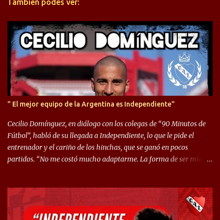
También podés ver:
i
o
s
" El mejor equipo de la Argentina es Independiente"
Cecilio Domínguez, en diálogo con los colegas de “90 Minutos de
Fútbol”, habló de su llegada a Independiente, lo que le pide el
entrenador y el cariño de los hinchas, que se ganó en pocos
partidos. “No me costó mucho adaptarme. La forma de ser mía
me ayuda a que me adapte rápidamente, soy un hombre alegre y
abierto. Creo que lo estoy haciendo muy bien. Cuando llegué,
llegué a un Independiente que juega muy dinámico y me gusta
mucho. Me favorece por la forma de jugar mía y eso también
ayudó a que me adapte”. “Me siento mejor por izquierda, pero me