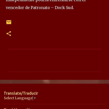
vencedor de Patronato – Dock Sud.
C
o
m
e
n
t
Translate/Traducir
a
Select Language
▼
r