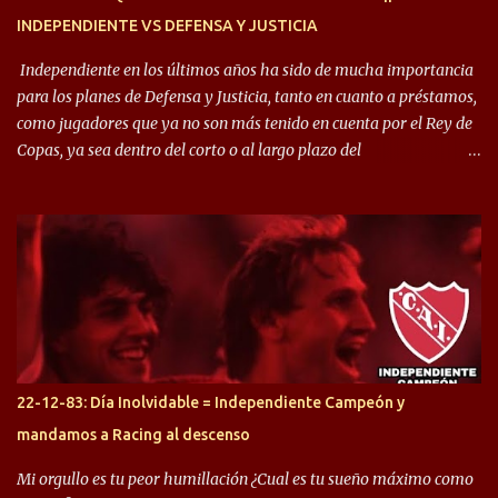
INDEPENDIENTE VS DEFENSA Y JUSTICIA
Independiente en los últimos años ha sido de mucha importancia
para los planes de Defensa y Justicia, tanto en cuanto a préstamos,
como jugadores que ya no son más tenido en cuenta por el Rey de
Copas, ya sea dentro del corto o al largo plazo del
desprendimiento de los mismos. Comenzando a repasar,
arrancamos con alguien que esta con un gran presente en el
Halcón de Varela, como lo es Brian Romero, quien paso a
préstamo allí durante el último mercado de pases y ha rendido de
gran manera, convirtiendo goles importantes, sobre todo en la
copa sudamericana. Pero no sucedió lo mismo en cuanto al
rendimiento que ha producido en el Rojo. Pasando a jugadores que
jugaron en Defensa y ahora están en el rojo, tenemos a la dupla
Gastón Togni y Domingo Blanco, donde ambos explotaron
22-12-83: Día Inolvidable = Independiente Campeón y
futbolísticamente hablando en el equipo de Varela, donde, por
mandamos a Racing al descenso
ejemplo, el caso de Mingo llego a ser tenido en cuenta para el
Seleccionado Argentino, rendimiento que aún no ha logrado
Mi orgullo es tu peor humillación ¿Cual es tu sueño máximo como
mostrar en Independiente. En e...