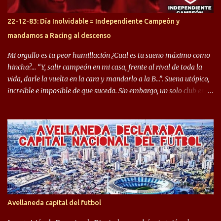
jugaron en Defensa y ahora están en el rojo, tenemos a la dupla
Gastón Togni y Domingo Blanco, donde ambos explotaron
22-12-83: Día Inolvidable = Independiente Campeón y
futbolísticamente hablando en el equipo de Varela, donde, por
mandamos a Racing al descenso
ejemplo, el caso de Mingo llego a ser tenido en cuenta para el
Seleccionado Argentino, rendimiento que aún no ha logrado
Mi orgullo es tu peor humillación ¿Cual es tu sueño máximo como
mostrar en Independiente. En e...
hincha?… “Y, salir campeón en mi casa, frente al rival de toda la
vida, darle la vuelta en la cara y mandarlo a la B…”. Suena utópico,
increible e imposible de que suceda. Sin embargo, un solo club en el
mundo se dió ese lujo y fue el Club Atlético Independiente. Los
hinchas del "Rojo" tienen un doble festejo. Por un lado, la el
campeonato del '83 año consagratorio para el Rojo y, por el otro, el
haber mandado al descenso a su eterno rival. 22 de diciembre de
1983 es una fecha que pocos hinchas de Independiente pueden
dejar en el olvido. Es que ese día, el "Rojo" derrotó a Racing por 2 a
0, se consagró campeón y, además, mandó al descenso a su eterno
rival. El clásico de Avellaneda marcó el epílogo del campeonato,
algo totalmente inusual para estas épocas, donde la violencia no
Avellaneda capital del futbol
permite encuentros de riesgo sobre el final de los torneos. En la