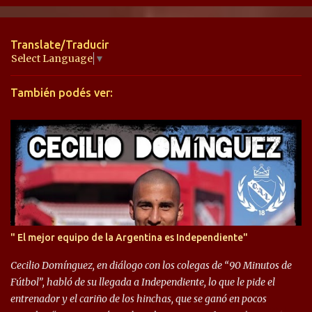
n
t
Translate/Traducir
a
Select Language
▼
r
También podés ver:
i
o
s
" El mejor equipo de la Argentina es Independiente"
Cecilio Domínguez, en diálogo con los colegas de “90 Minutos de
Fútbol”, habló de su llegada a Independiente, lo que le pide el
entrenador y el cariño de los hinchas, que se ganó en pocos