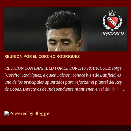
este año, la Sudamericana sufrirá modificaciones en su formato,
que iniciará en fase de grupos con 6 partidos, de los cuales sólo los
primeros de cada grupo jugarán los 8vos. con los 3ros. mejores de
las fases de grupos de la #CopaLibertadores 2021. ¡Este año hay
noche de Copas Rey! ⚽🇦🇹👑🏆.
REUNION POR EL CORCHO RODRIGUEZ
REUNIÓN CON BANFIELD POR EL CORCHO RODRÍGUEZ: Jorge
"Corcho" Rodríguez, a quien Falcioni conoce bien de Banfield, es
uno de los principales apuntados para reforzar el plantel del Rey
de Copas. Directivos de Independiente mantienen en el día de hoy
una reunión para dar comienzo a las negociaciones por el
mediocampista del Taladro. La CD de Avellaneda ofrecerá un
préstamo con opción de compra pero, por lo que se sabe, Banfield
busca vender al menos el 50% del pase por una cifra cercana a los
1,5 millones de dólares. El volante central titular del Banfield y