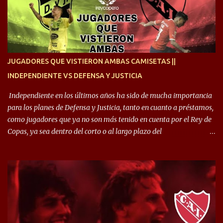
quise dar lo mejor. Si me toca marcharme, estoy agradecido al
hincha”. 🎙️“El equipo hizo un gran trabajo, quedó demostrado en el
resultado. Es nuestro segundo partido, en la pretemporada nos
enfocamos en la preparación física. El grupo está encontrando la
idea que quiere el técnico y eso es importante para todos”.
JUGADORES QUE VISTIERON AMBAS CAMISETAS ||
INDEPENDIENTE VS DEFENSA Y JUSTICIA
Independiente en los últimos años ha sido de mucha importancia
para los planes de Defensa y Justicia, tanto en cuanto a préstamos,
como jugadores que ya no son más tenido en cuenta por el Rey de
Copas, ya sea dentro del corto o al largo plazo del
desprendimiento de los mismos. Comenzando a repasar,
arrancamos con alguien que esta con un gran presente en el
Halcón de Varela, como lo es Brian Romero, quien paso a
préstamo allí durante el último mercado de pases y ha rendido de
gran manera, convirtiendo goles importantes, sobre todo en la
copa sudamericana. Pero no sucedió lo mismo en cuanto al
rendimiento que ha producido en el Rojo. Pasando a jugadores que