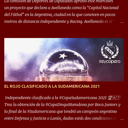
década del ochenta y con una democracia flo...
La comisión de Deportes de Diputados aprobó este miércoles
un proyecto que declara a Avellaneda como la “Capital Nacional
del Fútbol” en la Argentina, ciudad en la que conviven en pocos
metros de distancia Independiente y Racing. Avellaneda es el
hogar dos de los clubes denominados “cinco grandes”, tienen sus
predios separados por 50 metros y a sus estadios (Cilindro y
Libertadores de América) los distancian solo 150 metros. Por ello
son protagonistas de un clásico de los más picantes del fútbol
argentino. De ella también forma parte Arsenal, equipo que
transitó por la primera división del fútbol local durante muchos
años. Dock Sud es otro de los que comparten esas tierras, aunque el
foco de atención es la convivencia Independiente - Racing. “No
encuentro, más allá de Capital Federal, una ciudad que
EL ROJO CLASIFICADO A LA SUDAMERICANA 2021
reúna tantos logros deportivos, tantos clubes y tanta gente en este
deporte”, afirmó Facundo Moyano. “Creo que Avellaneda...
Independiente clasificado a la #CopaSudamericana 2021 🏆🇦🇹
Tras la obtención de la #CopaDiegoMaradona por Boca Juniors y
la final de la #Sudamericana que tendrá un campeón argentino
entre Defensa y Justicia o Lanús, dadas estás dos condiciones el
Rey de Copas se clasifica a la Copa Sudamericana de este 2021. En