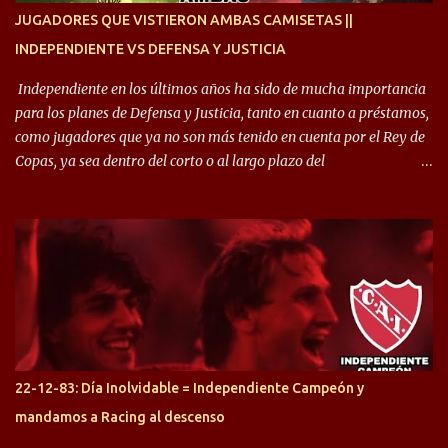
idea que quiere el técnico y eso es importante para todos”.
JUGADORES QUE VISTIERON AMBAS CAMISETAS ||
INDEPENDIENTE VS DEFENSA Y JUSTICIA
Independiente en los últimos años ha sido de mucha importancia
para los planes de Defensa y Justicia, tanto en cuanto a préstamos,
como jugadores que ya no son más tenido en cuenta por el Rey de
Copas, ya sea dentro del corto o al largo plazo del
desprendimiento de los mismos. Comenzando a repasar,
arrancamos con alguien que esta con un gran presente en el
Halcón de Varela, como lo es Brian Romero, quien paso a
préstamo allí durante el último mercado de pases y ha rendido de
gran manera, convirtiendo goles importantes, sobre todo en la
copa sudamericana. Pero no sucedió lo mismo en cuanto al
rendimiento que ha producido en el Rojo. Pasando a jugadores que
jugaron en Defensa y ahora están en el rojo, tenemos a la dupla
Gastón Togni y Domingo Blanco, donde ambos explotaron
22-12-83: Día Inolvidable = Independiente Campeón y
futbolísticamente hablando en el equipo de Varela, donde, por
mandamos a Racing al descenso
ejemplo, el caso de Mingo llego a ser tenido en cuenta para el