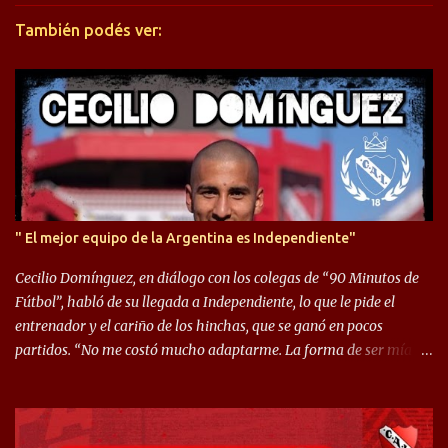
r
También podés ver:
i
o
s
" El mejor equipo de la Argentina es Independiente"
Cecilio Domínguez, en diálogo con los colegas de “90 Minutos de
Fútbol”, habló de su llegada a Independiente, lo que le pide el
entrenador y el cariño de los hinchas, que se ganó en pocos
partidos. “No me costó mucho adaptarme. La forma de ser mía
me ayuda a que me adapte rápidamente, soy un hombre alegre y
abierto. Creo que lo estoy haciendo muy bien. Cuando llegué,
llegué a un Independiente que juega muy dinámico y me gusta
mucho. Me favorece por la forma de jugar mía y eso también