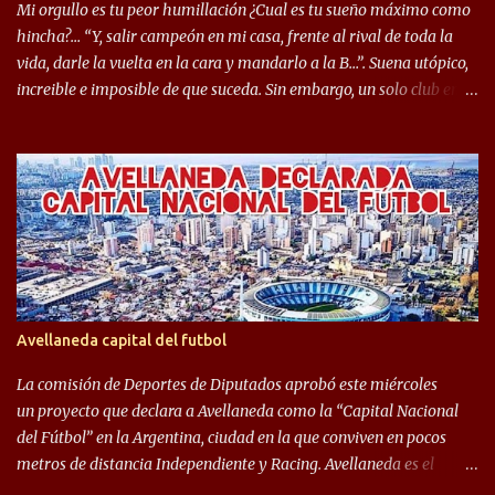
Seleccionado Argentino, rendimiento que aún no ha logrado
Mi orgullo es tu peor humillación ¿Cual es tu sueño máximo como
mostrar en Independiente. En e...
hincha?… “Y, salir campeón en mi casa, frente al rival de toda la
vida, darle la vuelta en la cara y mandarlo a la B…”. Suena utópico,
increible e imposible de que suceda. Sin embargo, un solo club en el
mundo se dió ese lujo y fue el Club Atlético Independiente. Los
hinchas del "Rojo" tienen un doble festejo. Por un lado, la el
campeonato del '83 año consagratorio para el Rojo y, por el otro, el
haber mandado al descenso a su eterno rival. 22 de diciembre de
1983 es una fecha que pocos hinchas de Independiente pueden
dejar en el olvido. Es que ese día, el "Rojo" derrotó a Racing por 2 a
0, se consagró campeón y, además, mandó al descenso a su eterno
rival. El clásico de Avellaneda marcó el epílogo del campeonato,
algo totalmente inusual para estas épocas, donde la violencia no
Avellaneda capital del futbol
permite encuentros de riesgo sobre el final de los torneos. En la
década del ochenta y con una democracia flo...
La comisión de Deportes de Diputados aprobó este miércoles
un proyecto que declara a Avellaneda como la “Capital Nacional
del Fútbol” en la Argentina, ciudad en la que conviven en pocos
metros de distancia Independiente y Racing. Avellaneda es el
hogar dos de los clubes denominados “cinco grandes”, tienen sus