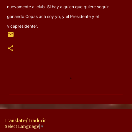
nuevamente al club. Si hay alguien que quiere seguir
ganando Copas acá soy yo, y el Presidente y el
vicepresidente”.
C
o
m
e
n
t
Translate/Traducir
a
Select Language
▼