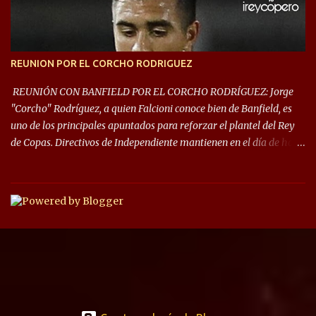
noche de Copas Rey! ⚽🇦🇹👑🏆.
REUNION POR EL CORCHO RODRIGUEZ
REUNIÓN CON BANFIELD POR EL CORCHO RODRÍGUEZ: Jorge
"Corcho" Rodríguez, a quien Falcioni conoce bien de Banfield, es
uno de los principales apuntados para reforzar el plantel del Rey
de Copas. Directivos de Independiente mantienen en el día de hoy
una reunión para dar comienzo a las negociaciones por el
mediocampista del Taladro. La CD de Avellaneda ofrecerá un
préstamo con opción de compra pero, por lo que se sabe, Banfield
busca vender al menos el 50% del pase por una cifra cercana a los
1,5 millones de dólares. El volante central titular del Banfield y
capitán que llegó a la final de la #CopaDiegoMaradona, jugador
ya fue dirigido por Julio César Falcioni en su último paso por el
Taladro, fue titular en todos los partidos de su equipo, tuvo 23
quites, 19 intercepciones y acertó 433 pases, el de mayor cantidad
de sus compañeros, realizó 17 infracciones y solo fue amonestado