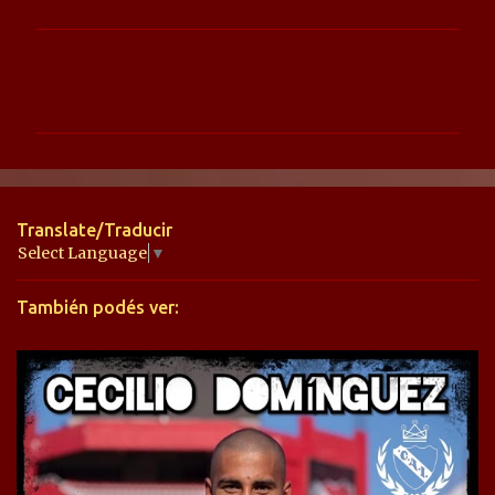
C
o
m
e
n
t
Translate/Traducir
a
Select Language
▼
r
También podés ver:
i
o
s