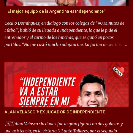
" El mejor equipo de la Argentina es Independiente"
Cecilio Domínguez, en diálogo con los colegas de “90 Minutos de
Fútbol”, habló de su llegada a Independiente, lo que le pide el
entrenador y el cariño de los hinchas, que se ganó en pocos
partidos. “No me costó mucho adaptarme. La forma de ser mía
me ayuda a que me adapte rápidamente, soy un hombre alegre y
abierto. Creo que lo estoy haciendo muy bien. Cuando llegué,
llegué a un Independiente que juega muy dinámico y me gusta
mucho. Me favorece por la forma de jugar mía y eso también
ayudó a que me adapte”. “Me siento mejor por izquierda, pero me
gusta mucho jugar de 9, y juego sin problemas por derecha
también. Jugar de 9 y de extremo por izquierda es diferente. A mi
me gusta jugar por fuera, porque tengo mas posibilidades de
encarar, de enganchar. Pero yo soy un hombre que pica mucho y
ALAN VELASCO 🎙 EX JUGADOR DE INDEPENDIENTE
cuando juego de 9 me gusta, porque estoy un poco más cerca del
arco y tengo más posibilidades”. Sobre lo que le pide el DT,
🇦🇹 Alan Velasco sin dudas fue la gran figura con dos golazos y
comentó: “Cuando juego de 9, obviamente me pide presionar, y
una asistencia, en la victoria 3-1 ante Talleres, por el segundo