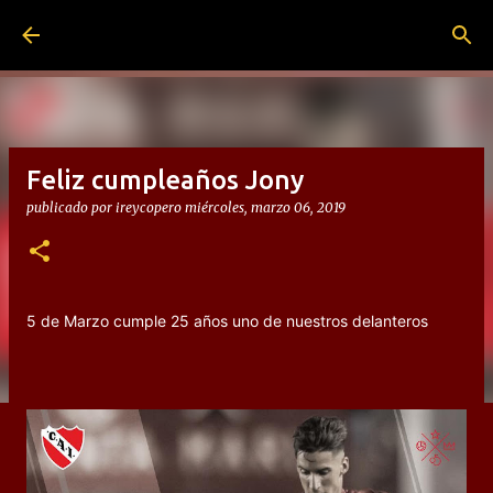
Ir al contenido principal
Feliz cumpleaños Jony
publicado por
ireycopero
miércoles, marzo 06, 2019
5 de Marzo cumple 25 años uno de nuestros delanteros