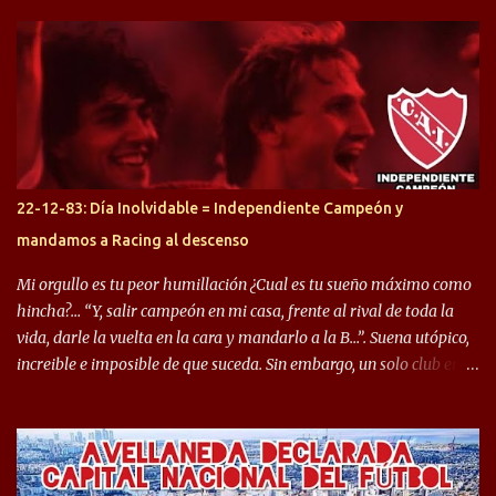
arrancamos con alguien que esta con un gran presente en el
Halcón de Varela, como lo es Brian Romero, quien paso a
préstamo allí durante el último mercado de pases y ha rendido de
gran manera, convirtiendo goles importantes, sobre todo en la
copa sudamericana. Pero no sucedió lo mismo en cuanto al
rendimiento que ha producido en el Rojo. Pasando a jugadores que
jugaron en Defensa y ahora están en el rojo, tenemos a la dupla
Gastón Togni y Domingo Blanco, donde ambos explotaron
22-12-83: Día Inolvidable = Independiente Campeón y
futbolísticamente hablando en el equipo de Varela, donde, por
mandamos a Racing al descenso
ejemplo, el caso de Mingo llego a ser tenido en cuenta para el
Seleccionado Argentino, rendimiento que aún no ha logrado
Mi orgullo es tu peor humillación ¿Cual es tu sueño máximo como
mostrar en Independiente. En e...
hincha?… “Y, salir campeón en mi casa, frente al rival de toda la
vida, darle la vuelta en la cara y mandarlo a la B…”. Suena utópico,
increible e imposible de que suceda. Sin embargo, un solo club en el
mundo se dió ese lujo y fue el Club Atlético Independiente. Los
hinchas del "Rojo" tienen un doble festejo. Por un lado, la el
campeonato del '83 año consagratorio para el Rojo y, por el otro, el
haber mandado al descenso a su eterno rival. 22 de diciembre de