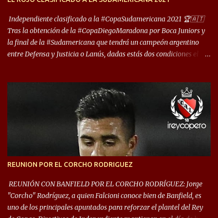
reúna tantos logros deportivos, tantos clubes y tanta gente en este
deporte”, afirmó Facundo Moyano. “Creo que Avellaneda...
Independiente clasificado a la #CopaSudamericana 2021 🏆🇦🇹
Tras la obtención de la #CopaDiegoMaradona por Boca Juniors y
la final de la #Sudamericana que tendrá un campeón argentino
entre Defensa y Justicia o Lanús, dadas estás dos condiciones el
Rey de Copas se clasifica a la Copa Sudamericana de este 2021. En
este año, la Sudamericana sufrirá modificaciones en su formato,
que iniciará en fase de grupos con 6 partidos, de los cuales sólo los
primeros de cada grupo jugarán los 8vos. con los 3ros. mejores de
las fases de grupos de la #CopaLibertadores 2021. ¡Este año hay
noche de Copas Rey! ⚽🇦🇹👑🏆.
REUNION POR EL CORCHO RODRIGUEZ
REUNIÓN CON BANFIELD POR EL CORCHO RODRÍGUEZ: Jorge
"Corcho" Rodríguez, a quien Falcioni conoce bien de Banfield, es
uno de los principales apuntados para reforzar el plantel del Rey