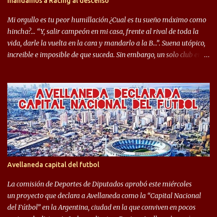
mandamos a Racing al descenso
ejemplo, el caso de Mingo llego a ser tenido en cuenta para el
Seleccionado Argentino, rendimiento que aún no ha logrado
Mi orgullo es tu peor humillación ¿Cual es tu sueño máximo como
mostrar en Independiente. En e...
hincha?… “Y, salir campeón en mi casa, frente al rival de toda la
vida, darle la vuelta en la cara y mandarlo a la B…”. Suena utópico,
increible e imposible de que suceda. Sin embargo, un solo club en el
mundo se dió ese lujo y fue el Club Atlético Independiente. Los
hinchas del "Rojo" tienen un doble festejo. Por un lado, la el
campeonato del '83 año consagratorio para el Rojo y, por el otro, el
haber mandado al descenso a su eterno rival. 22 de diciembre de
1983 es una fecha que pocos hinchas de Independiente pueden
dejar en el olvido. Es que ese día, el "Rojo" derrotó a Racing por 2 a
0, se consagró campeón y, además, mandó al descenso a su eterno
rival. El clásico de Avellaneda marcó el epílogo del campeonato,
algo totalmente inusual para estas épocas, donde la violencia no
Avellaneda capital del futbol
permite encuentros de riesgo sobre el final de los torneos. En la
década del ochenta y con una democracia flo...
La comisión de Deportes de Diputados aprobó este miércoles
un proyecto que declara a Avellaneda como la “Capital Nacional
del Fútbol” en la Argentina, ciudad en la que conviven en pocos