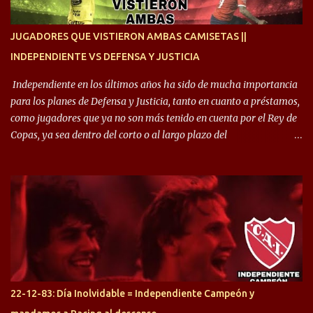
enfocamos en la preparación física. El grupo está encontrando la
idea que quiere el técnico y eso es importante para todos”.
JUGADORES QUE VISTIERON AMBAS CAMISETAS ||
INDEPENDIENTE VS DEFENSA Y JUSTICIA
Independiente en los últimos años ha sido de mucha importancia
para los planes de Defensa y Justicia, tanto en cuanto a préstamos,
como jugadores que ya no son más tenido en cuenta por el Rey de
Copas, ya sea dentro del corto o al largo plazo del
desprendimiento de los mismos. Comenzando a repasar,
arrancamos con alguien que esta con un gran presente en el
Halcón de Varela, como lo es Brian Romero, quien paso a
préstamo allí durante el último mercado de pases y ha rendido de
gran manera, convirtiendo goles importantes, sobre todo en la
copa sudamericana. Pero no sucedió lo mismo en cuanto al
rendimiento que ha producido en el Rojo. Pasando a jugadores que
jugaron en Defensa y ahora están en el rojo, tenemos a la dupla
Gastón Togni y Domingo Blanco, donde ambos explotaron
22-12-83: Día Inolvidable = Independiente Campeón y
futbolísticamente hablando en el equipo de Varela, donde, por