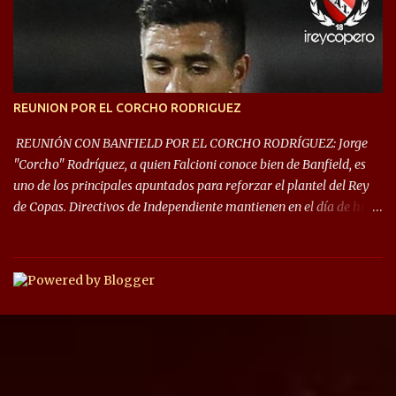
las fases de grupos de la #CopaLibertadores 2021. ¡Este año hay
noche de Copas Rey! ⚽🇦🇹👑🏆.
REUNION POR EL CORCHO RODRIGUEZ
REUNIÓN CON BANFIELD POR EL CORCHO RODRÍGUEZ: Jorge
"Corcho" Rodríguez, a quien Falcioni conoce bien de Banfield, es
uno de los principales apuntados para reforzar el plantel del Rey
de Copas. Directivos de Independiente mantienen en el día de hoy
una reunión para dar comienzo a las negociaciones por el
mediocampista del Taladro. La CD de Avellaneda ofrecerá un
préstamo con opción de compra pero, por lo que se sabe, Banfield
busca vender al menos el 50% del pase por una cifra cercana a los
1,5 millones de dólares. El volante central titular del Banfield y
capitán que llegó a la final de la #CopaDiegoMaradona, jugador
ya fue dirigido por Julio César Falcioni en su último paso por el
Taladro, fue titular en todos los partidos de su equipo, tuvo 23