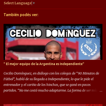
a
Select Language
▼
r
También podés ver:
i
o
s
" El mejor equipo de la Argentina es Independiente"
Cecilio Domínguez, en diálogo con los colegas de “90 Minutos de
Fútbol”, habló de su llegada a Independiente, lo que le pide el
entrenador y el cariño de los hinchas, que se ganó en pocos
partidos. “No me costó mucho adaptarme. La forma de ser mía
me ayuda a que me adapte rápidamente, soy un hombre alegre y
abierto. Creo que lo estoy haciendo muy bien. Cuando llegué,