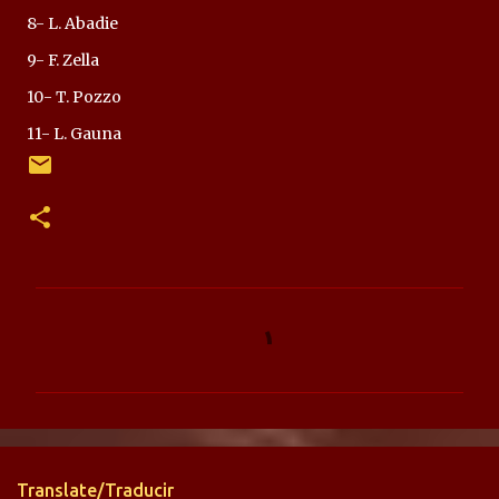
8- L. Abadie
9- F. Zella
10- T. Pozzo
11- L. Gauna
C
o
m
e
n
t
Translate/Traducir